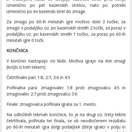
izmenično po pet kazenskih strelov, nato po potrebi
izmenično po en kazenski strel do zmage.
Za zmago po 60-ih minutah igre moštvo dobi 3 točke, za
zmago v podaljšku oz. po kazenskih strelih 2 točki, za poraz v
podaljšku oz. po kazenskih strelih 1 točko, za poraz po 60-ih
minutah igre 0 točk.
KONČNICA
V končnici nastopajo vsi klubi. Moštva igrajo na dve zmagi
(boljši iz treh tekem).
Četrtfinalni pari: 1:8, 2:7, 3:6 in 4:5
Polfinalna para: zmagovalec 1:8 proti zmagovalcu 4:5 in
zmagovalec 2:7 proti zmagovalcu 3:6
Finale: zmagovalca polfinala igrata za 1. mesto.
Na odločilnih tekmah končnice, to je na drugi oz. tretji tekmi
četrtfinala, polfinala ter finala, se ob neodločenem rezultatu
po 60-ih minutah igra dolgi podaljšek (štirje igralci v polju in