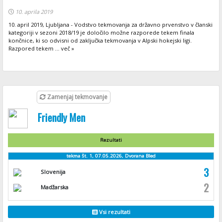
10. aprila 2019
10. april 2019, Ljubljana - Vodstvo tekmovanja za državno prvenstvo v članski
kategoriji v sezoni 2018/19 je določilo možne razporede tekem finala
končnice, ki so odvisni od zaključka tekmovanja v Alpski hokejski ligi.
Razpored tekem ... več »
Zamenjaj tekmovanje
Friendly Men
Rezultati
tekma št. 1, 07.05.2026, Dvorana Bled
3
Slovenija
2
Madžarska
Vsi rezultati