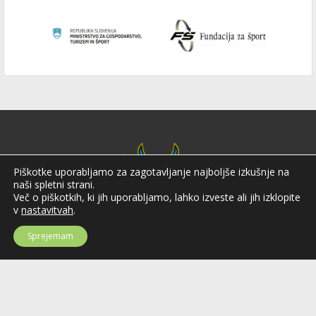
Piškotke uporabljamo za zagotavljanje najboljše izkušnje na
naši spletni strani.
Več o piškotkih, ki jih uporabljamo, lahko izveste ali jih izklopite
v
nastavitvah
.
Sprejemam
Hokejska zveza Slovenije
Hokejska zveza Slovenije (HZS) je krovna športna organizacija na področju
hokeja v Sloveniji. Organizira tekmovanja v različnih domačih in