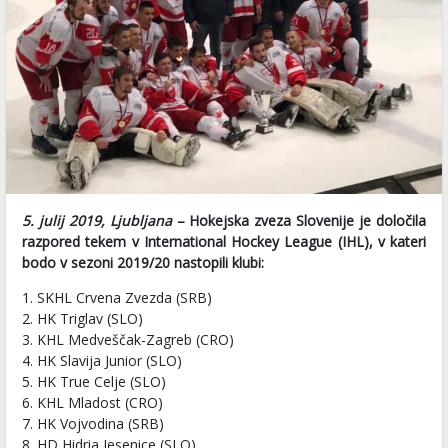
5. julij 2019, Ljubljana
– Hokejska zveza Slovenije je določila
razpored tekem v International Hockey League (IHL), v kateri
bodo v sezoni 2019/20 nastopili klubi:
1. SKHL Crvena Zvezda (SRB)
2. HK Triglav (SLO)
3. KHL Medveščak-Zagreb (CRO)
4. HK Slavija Junior (SLO)
5. HK True Celje (SLO)
6. KHL Mladost (CRO)
7. HK Vojvodina (SRB)
8. HD Hidria Jesenice (SLO)