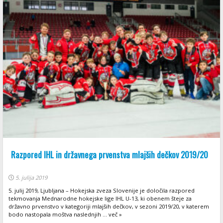
Razpored IHL in državnega prvenstva mlajših dečkov 2019/20
5. julija 2019
5. julij 2019, Ljubljana – Hokejska zveza Slovenije je določila razpored
tekmovanja Mednarodne hokejske lige IHL U-13, ki obenem šteje za
državno prvenstvo v kategoriji mlajših dečkov, v sezoni 2019/20, v katerem
bodo nastopala moštva naslednjih ... več »