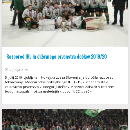
Razpored IHL in državnega prvenstva dečkov 2019/20
5. julija 2019
5. julij 2019, Ljubljana – Hokejska zveza Slovenije je določila razpored
tekmovanja Mednarodne hokejske lige IHL U-15, ki obenem šteje
za državno prvenstvo v kategoriji dečkov, v sezoni 2019/20, v katerem
bodo nastopala moštva naslednjih klubov: 1. EC ... več »