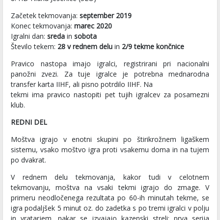
Začetek tekmovanja:
september 2019
Konec tekmovanja:
marec
2020
Igralni dan:
sreda
in
sobota
Število tekem:
28 v rednem delu
in
2/9 tekme končnice
Pravico nastopa imajo igralci, registrirani pri nacionalni
panožni zvezi. Za tuje igralce je potrebna mednarodna
transfer karta IIHF, ali pisno potrdilo IIHF. Na
tekmi ima pravico nastopiti pet tujih igralcev za posamezni
klub.
REDNI DEL
Moštva igrajo v enotni skupini po štirikrožnem ligaškem
sistemu, vsako moštvo igra proti vsakemu doma in na tujem
po dvakrat.
V rednem delu tekmovanja, kakor tudi v celotnem
tekmovanju, moštva na vsaki tekmi igrajo do zmage. V
primeru neodločenega rezultata po 60-ih minutah tekme, se
igra podaljšek 5 minut oz. do zadetka s po tremi igralci v polju
in vratarjem, nakar se izvajajo kazenski streli: prva serija