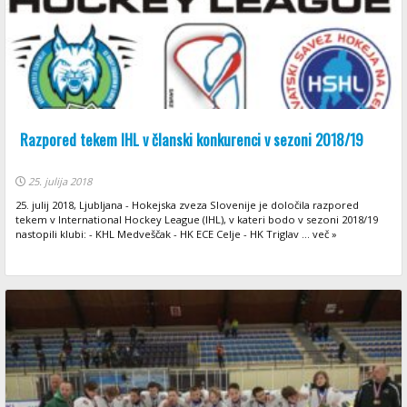
Razpored tekem IHL v članski konkurenci v sezoni 2018/19
25. julija 2018
25. julij 2018, Ljubljana - Hokejska zveza Slovenije je določila razpored
tekem v International Hockey League (IHL), v kateri bodo v sezoni 2018/19
nastopili klubi: - KHL Medveščak - HK ECE Celje - HK Triglav ... več »