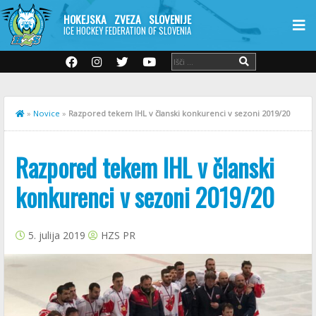
HOKEJSKA ZVEZA SLOVENIJE
ICE HOCKEY FEDERATION OF SLOVENIA
»
Novice
»
Razpored tekem IHL v članski konkurenci v sezoni 2019/20
Razpored tekem IHL v članski
konkurenci v sezoni 2019/20
5. julija 2019
HZS PR