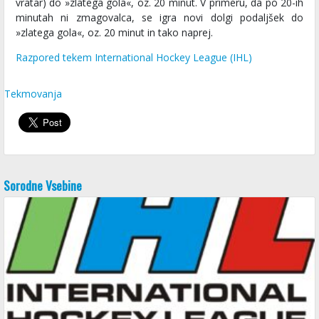
vratar) do »zlatega gola«, oz. 20 minut. V primeru, da po 20-ih
minutah ni zmagovalca, se igra novi dolgi podaljšek do
»zlatega gola«, oz. 20 minut in tako naprej.
Razpored tekem International Hockey League (IHL)
Tekmovanja
Sorodne Vsebine