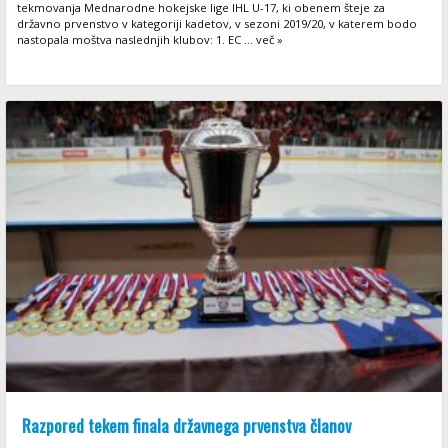
tekmovanja Mednarodne hokejske lige IHL U-17, ki obenem šteje za
državno prvenstvo v kategoriji kadetov, v sezoni 2019/20, v katerem bodo
nastopala moštva naslednjih klubov: 1. EC ... več »
Razpored tekem finala državnega prvenstva članov