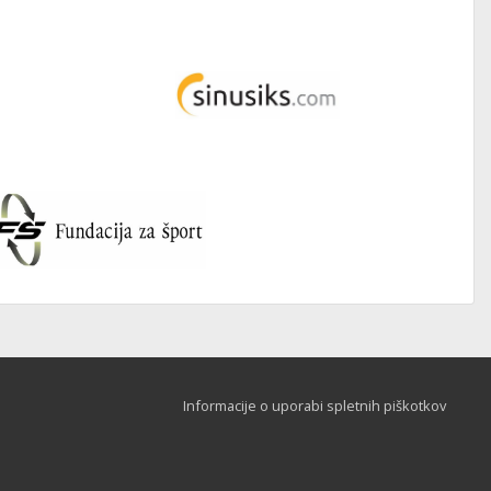
Informacije o uporabi spletnih piškotkov