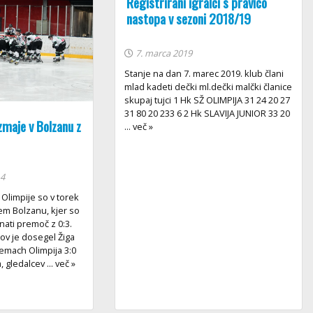
Registrirani igralci s pravico
nastopa v sezoni 2018/19
7. marca 2019
Stanje na dan 7. marec 2019. klub člani
mlad kadeti dečki ml.dečki malčki članice
skupaj tujci 1 Hk SŽ OLIMPIJA 31 24 20 27
31 80 20 233 6 2 Hk SLAVIJA JUNIOR 33 20
zmaje v Bolzanu z
... več »
14
Olimpije so v torek
kem Bolzanu, kjer so
nati premoč z 0:3.
v je dosegel Žiga
lemach Olimpija 3:0
, gledalcev ... več »