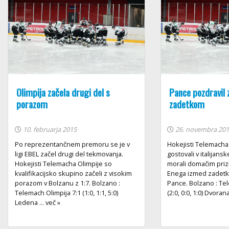
Olimpija začela drugi del s
Pance pozdravil 
porazom
zadetkom
10. februarja 2015
26. novembra 20
Po reprezentančnem premoru se je v
Hokejisti Telemacha 
ligi EBEL začel drugi del tekmovanja.
gostovali v italijans
Hokejisti Telemacha Olimpije so
morali domačim priz
kvalifikacijsko skupino začeli z visokim
Enega izmed zadetko
porazom v Bolzanu z 1:7. Bolzano :
Pance. Bolzano : Te
Telemach Olimpija 7:1 (1:0, 1:1, 5:0)
(2:0, 0:0, 1:0) Dvorana
Ledena ... več »