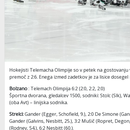
Hokejisti Telemacha Olimpije so v petek na gostovanju
premoč z 2:6. Enega izmed zadetkov je za lisice dosegel 
Bolzano
: Telemach Olimpija 6:2 (2:0, 2:2, 2:0)
Športna dvorana, gledalcev 1500, sodniki: Stolc (Slk),
(oba Avt) – linijska sodnika.
Strelci:
Gander (Egger, Schofield, 9.), 2:0 De Simone (Gand
Gander (Galvins, Nesbitt, 25.), 3:2 Mušič (Ropret, Degon,
(Rodney, 54.), 6:2 Nesbitt (60.).