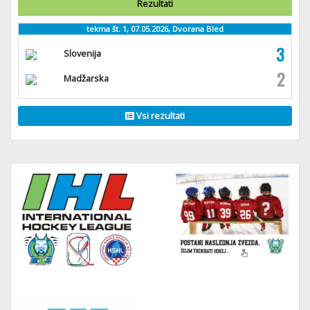
Rezultati
tekma št. 1, 07.05.2026, Dvorana Bled
3
Slovenija
2
Madžarska
Vsi rezultati