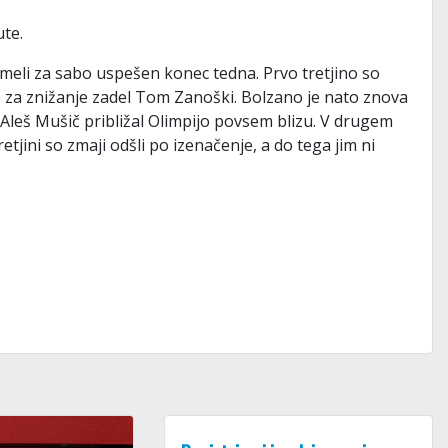
te.
imeli za sabo uspešen konec tedna. Prvo tretjino so
 je za znižanje zadel Tom Zanoški. Bolzano je nato znova
i Aleš Mušič približal Olimpijo povsem blizu. V drugem
retjini so zmaji odšli po izenačenje, a do tega jim ni