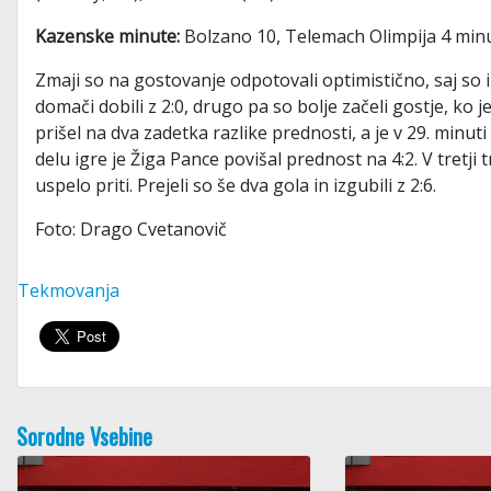
Kazenske minute:
Bolzano 10, Telemach Olimpija 4 minu
Zmaji so na gostovanje odpotovali optimistično, saj so 
domači dobili z 2:0, drugo pa so bolje začeli gostje, ko
prišel na dva zadetka razlike prednosti, a je v 29. minut
delu igre je Žiga Pance povišal prednost na 4:2. V tretji t
uspelo priti. Prejeli so še dva gola in izgubili z 2:6.
Foto: Drago Cvetanovič
Tekmovanja
Sorodne Vsebine