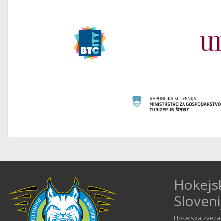
Hokejs
Sloveni
Hokejska zveza 