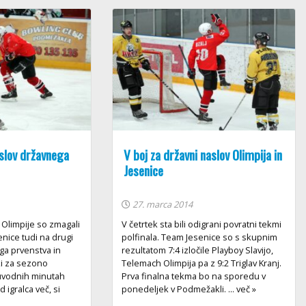
aslov državnega
V boj za državni naslov Olimpija in
Jesenice
27. marca 2014
 Olimpije so zmagali
V četrtek sta bili odigrani povratni tekmi
enice tudi na drugi
polfinala. Team Jesenice so s skupnim
ga prvenstva in
rezultatom 7:4 izločile Playboy Slavijo,
ki za sezono
Telemach Olimpija pa z 9:2 Triglav Kranj.
 uvodnih minutah
Prva finalna tekma bo na sporedu v
 igralca več, si
ponedeljek v Podmežakli. ... več »