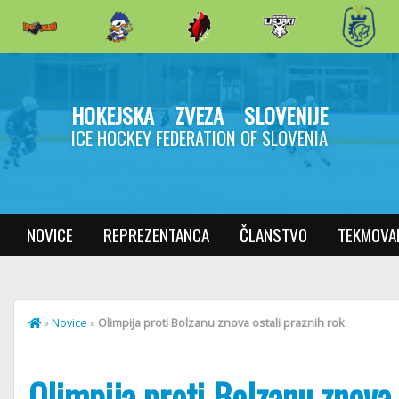
HOKEJSKA ZVEZA SLOVENIJE
ICE HOCKEY FEDERATION OF SLOVENIA
NOVICE
REPREZENTANCA
ČLANSTVO
TEKMOVA
»
Novice
»
Olimpija proti Bolzanu znova ostali praznih rok
Olimpija proti Bolzanu znova 