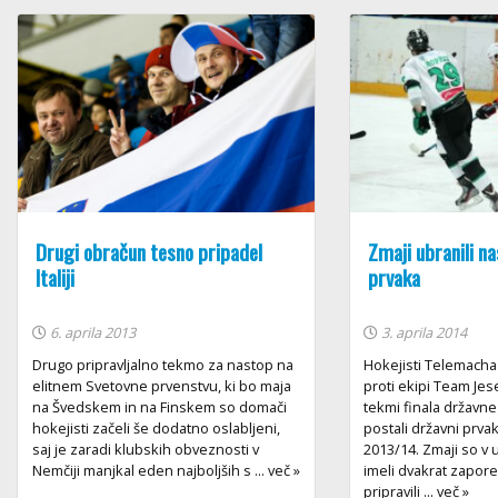
Drugi obračun tesno pripadel
Zmaji ubranili n
Italiji
prvaka
6. aprila 2013
3. aprila 2014
Drugo pripravljalno tekmo za nastop na
Hokejisti Telemacha
elitnem Svetovne prvenstvu, ki bo maja
proti ekipi Team Jes
na Švedskem in na Finskem so domači
tekmi finala državne
hokejisti začeli še dodatno oslabljeni,
postali državni prva
saj je zaradi klubskih obveznosti v
2013/14. Zmaji so v
Nemčiji manjkal eden najboljših s ... več »
imeli dvakrat zapored
pripravili ... več »