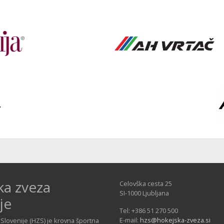
ka zveza
Celovška cesta 25
SI-1000 Ljubljana
je
Tel: +386 51 270 500
E-mail:
hzs@hokejska-zveza.si
Slovenije (HZS) je krovna športna