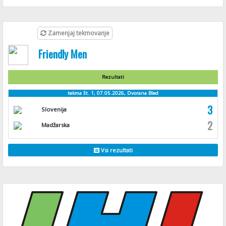
Zamenjaj tekmovanje
Friendly Men
Rezultati
tekma št. 1, 07.05.2026, Dvorana Bled
3
Slovenija
2
Madžarska
Vsi rezultati