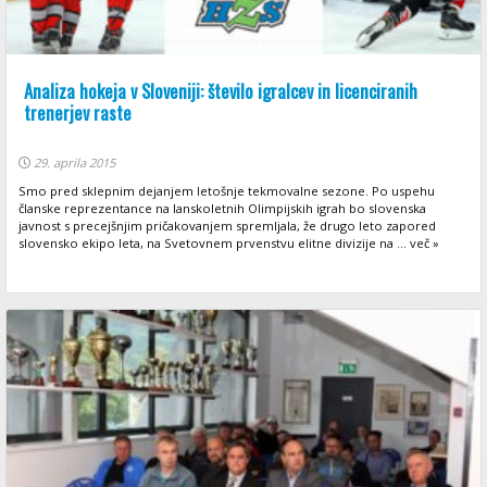
Analiza hokeja v Sloveniji: število igralcev in licenciranih
trenerjev raste
29. aprila 2015
Smo pred sklepnim dejanjem letošnje tekmovalne sezone. Po uspehu
članske reprezentance na lanskoletnih Olimpijskih igrah bo slovenska
javnost s precejšnjim pričakovanjem spremljala, že drugo leto zapored
slovensko ekipo leta, na Svetovnem prvenstvu elitne divizije na ... več »