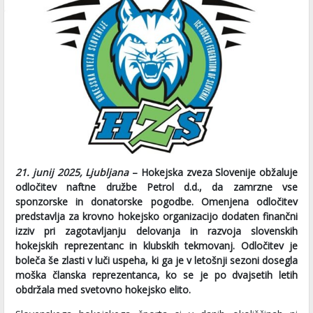
21. junij 2025, Ljubljana
– Hokejska zveza Slovenije obžaluje
odločitev naftne družbe Petrol d.d., da zamrzne vse
sponzorske in donatorske pogodbe. Omenjena odločitev
predstavlja za krovno hokejsko organizacijo dodaten finančni
izziv pri zagotavljanju delovanja in razvoja slovenskih
hokejskih reprezentanc in klubskih tekmovanj. Odločitev je
boleča še zlasti v luči uspeha, ki ga je v letošnji sezoni dosegla
moška članska reprezentanca, ko se je po dvajsetih letih
obdržala med svetovno hokejsko elito.