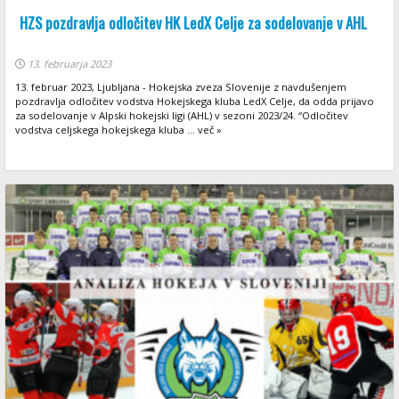
HZS pozdravlja odločitev HK LedX Celje za sodelovanje v AHL
13. februarja 2023
13. februar 2023, Ljubljana - Hokejska zveza Slovenije z navdušenjem
pozdravlja odločitev vodstva Hokejskega kluba LedX Celje, da odda prijavo
za sodelovanje v Alpski hokejski ligi (AHL) v sezoni 2023/24. “Odločitev
vodstva celjskega hokejskega kluba ... več »