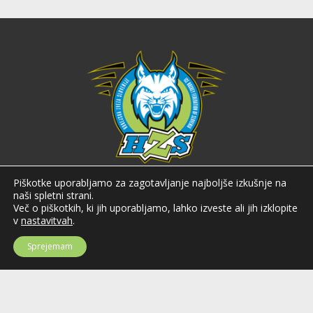
Hokejska zveza Slovenije
Piškotke uporabljamo za zagotavljanje najboljše izkušnje na
naši spletni strani.
Hokejska zveza Slovenije (HZS) je krovna športna organizacija na področju
Več o piškotkih, ki jih uporabljamo, lahko izveste ali jih izklopite
hokeja v Sloveniji. Organizira tekmovanja v različnih domačih in
v
nastavitvah
.
mednarodnih hokejskih ligah in pokalih; pod njenim okriljem delujejo tudi
slovenske hokejske reprezentance.
Sprejemam
Celovška cesta 25
SI-1000 Ljubljana
Tel: +386 51 270 500
E-mail:
hzs@hokejska-zveza.si