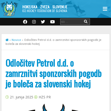
HOKEJSKA ZVEZA SLOVENIJE
ICE HOCKEY FEDERATION OF SLOVENIA
»
Novice
»
Odločitev Petrol d.d. o zamrznitvi sponzorskih pogodb je
boleča za slovenski hokej
Odločitev Petrol d.d. o
zamrznitvi sponzorskih pogodb
je boleča za slovenski hokej
21. junija 2025
HZS PR