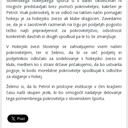
Slovenskega hokejskega športa si v danih okoliščinah ni
mogoče predstavljati brez pomoči pokroviteljev, kakršen je
Petrol. Vsak pokrovitelj, ki se odloči na takšen način pomagati
hokeju je za hokejsko zvezo ali klube dragocen. Zavedamo
se, da je v zaostrenih razmerah na trgu pri podjetjih pogosto
težko najti pripravljenost za pokroviteljstvo, odsotnost
konkretnih davčnih in drugih spodbud pa le to še zmanjšuje.
V Hokejski zvezi Slovenije se zahvaljujemo vsem našim
pokroviteljem, ter si želimo, da bi se več podjetij in
podjetnikov odločalo za sodelovanje s hokejsko zvezo in
klubi, medtem ko s strani države pričakujemo, da bo ustvarila
pogoje, ki bodo morebitne pokrovitelje spodbujali k odločitvi
za vlaganje v hokej.
Želimo si, da bi Petrol in pristojne institucije v čim krajšem
času našli skupen jezik, ki bo omogočil nadaljnje delovanje
tega pomembnega pokrovitelja v slovenskem športu.