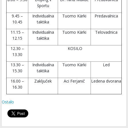
športu
9.45 –
Individualna
Tuomo Kärki
Predavalnica
10.45
taktika
11.15 –
Individualna
Tuomo Kärki
Telovadnica
12.15
taktika
12.30 –
KOSILO
13.30
13.30 –
Individualna
Tuomo Kärki
Led
15.30
taktika
16.00 –
Zaključek
Aci Ferjanič
Ledena dvorana
16.30
Ostalo