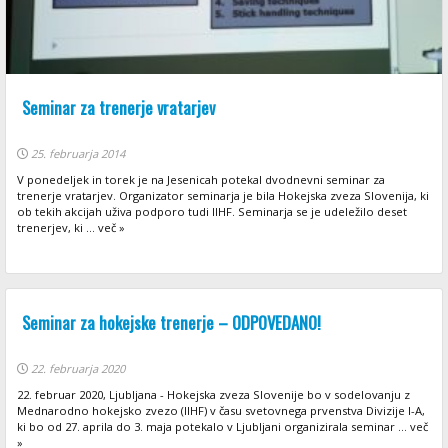
Seminar za trenerje vratarjev
25. februarja 2014
V ponedeljek in torek je na Jesenicah potekal dvodnevni seminar za
trenerje vratarjev. Organizator seminarja je bila Hokejska zveza Slovenija, ki
ob tekih akcijah uživa podporo tudi IIHF. Seminarja se je udeležilo deset
trenerjev, ki ... več »
Seminar za hokejske trenerje – ODPOVEDANO!
22. februarja 2020
22. februar 2020, Ljubljana - Hokejska zveza Slovenije bo v sodelovanju z
Mednarodno hokejsko zvezo (IIHF) v času svetovnega prvenstva Divizije I-A,
ki bo od 27. aprila do 3. maja potekalo v Ljubljani organizirala seminar ... več
»