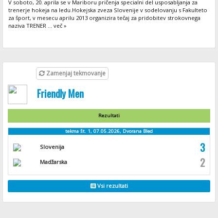
V soboto, 20. aprila se v Mariboru pričenja specialni del usposabljanja za
trenerje hokeja na ledu.Hokejska zveza Slovenije v sodelovanju s Fakulteto
za šport, v mesecu aprilu 2013 organizira tečaj za pridobitev strokovnega
naziva TRENER ... več »
Zamenjaj tekmovanje
Friendly Men
Rezultati
tekma št. 1, 07.05.2026, Dvorana Bled
3
Slovenija
2
Madžarska
Vsi rezultati