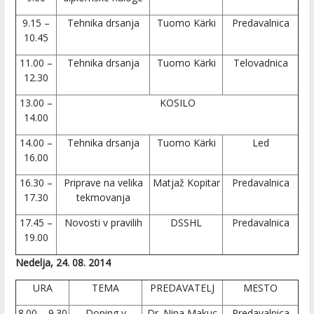
9.15 –
Tehnika drsanja
Tuomo Kärki
Predavalnica
10.45
11.00 –
Tehnika drsanja
Tuomo Kärki
Telovadnica
12.30
13.00 –
KOSILO
14.00
14.00 –
Tehnika drsanja
Tuomo Kärki
Led
16.00
16.30 –
Priprave na velika
Matjaž Kopitar
Predavalnica
17.30
tekmovanja
17.45 –
Novosti v pravilih
DSSHL
Predavalnica
19.00
Nedelja, 24. 08. 2014
URA
TEMA
PREDAVATELJ
MESTO
8.00 – 9.30
Doping v
Dr. Nina Makuc
Predavalnica