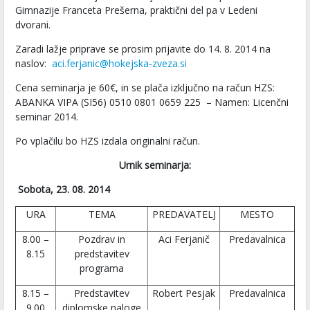
Gimnazije Franceta Prešerna, praktični del pa v Ledeni
dvorani.
Zaradi lažje priprave se prosim prijavite do 14. 8. 2014 na
naslov:
aci.ferjanic@hokejska-zveza.si
Cena seminarja je 60€, in se plača izključno na račun HZS:
ABANKA VIPA (SI56) 0510 0801 0659 225 – Namen: Licenčni
seminar 2014.
Po vplačilu bo HZS izdala originalni račun.
Urnik seminarja:
Sobota, 23. 08. 2014
URA
TEMA
PREDAVATELJ
MESTO
8.00 –
Pozdrav in
Aci Ferjanič
Predavalnica
8.15
predstavitev
programa
8.15 –
Predstavitev
Robert Pesjak
Predavalnica
9.00
diplomske naloge