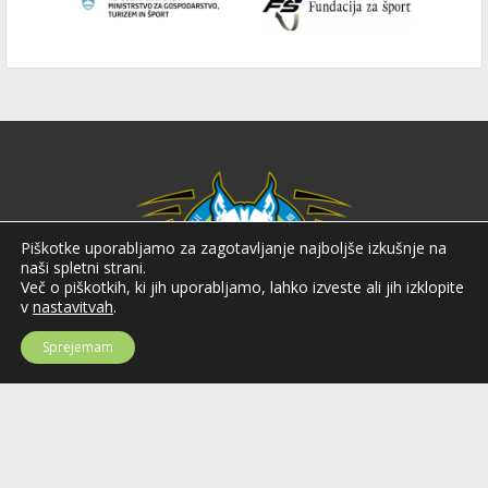
Piškotke uporabljamo za zagotavljanje najboljše izkušnje na
naši spletni strani.
Več o piškotkih, ki jih uporabljamo, lahko izveste ali jih izklopite
v
nastavitvah
.
Sprejemam
Hokejska zveza Slovenije
Hokejska zveza Slovenije (HZS) je krovna športna organizacija na področju
hokeja v Sloveniji. Organizira tekmovanja v različnih domačih in
mednarodnih hokejskih ligah in pokalih; pod njenim okriljem delujejo tudi
slovenske hokejske reprezentance.