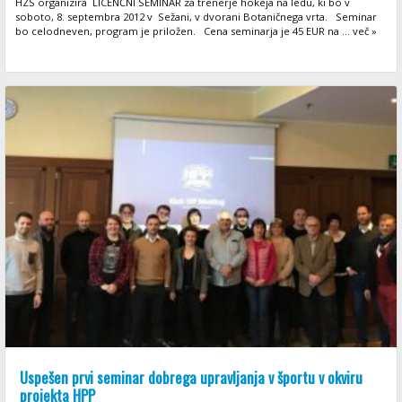
HZS organizira LICENČNI SEMINAR za trenerje hokeja na ledu, ki bo v
soboto, 8. septembra 2012 v Sežani, v dvorani Botaničnega vrta. Seminar
bo celodneven, program je priložen. Cena seminarja je 45 EUR na ... več »
Uspešen prvi seminar dobrega upravljanja v športu v okviru
projekta HPP