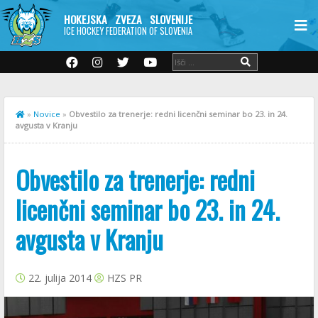
HOKEJSKA ZVEZA SLOVENIJE
ICE HOCKEY FEDERATION OF SLOVENIA
»
Novice
»
Obvestilo za trenerje: redni licenčni seminar bo 23. in 24.
avgusta v Kranju
Obvestilo za trenerje: redni
licenčni seminar bo 23. in 24.
avgusta v Kranju
22. julija 2014
HZS PR