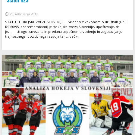
Statut HZS
25. februarja 2012
STATUT HOKEJSKE ZVEZE SLOVENIJE Skladno z Zakonom o društvih (Ur. l.
RS 60/95, s spremembami) je Hokejska zveza Slovenije, upoštevaje, da
je,- strogo zavezana in predana uspešnemu vodenju in zagotavljanju
trajnostnega, pozitivnega razvoja ter ... več »