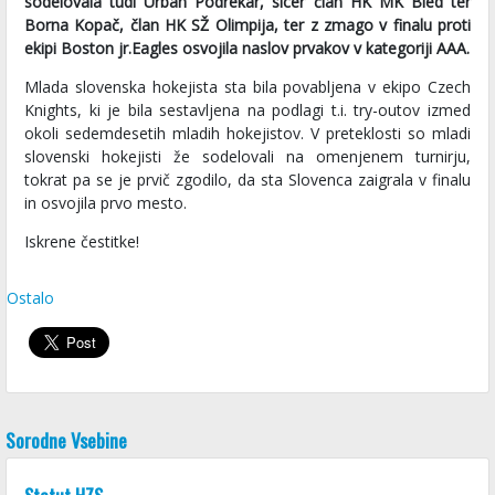
sodelovala tudi Urban Podrekar, sicer član HK MK Bled ter
Borna Kopač, član HK SŽ Olimpija, ter z zmago v finalu proti
ekipi Boston jr.Eagles osvojila naslov prvakov v kategoriji AAA.
Mlada slovenska hokejista sta bila povabljena v ekipo Czech
Knights, ki je bila sestavljena na podlagi t.i. try-outov izmed
okoli sedemdesetih mladih hokejistov. V preteklosti so mladi
slovenski hokejisti že sodelovali na omenjenem turnirju,
tokrat pa se je prvič zgodilo, da sta Slovenca zaigrala v finalu
in osvojila prvo mesto.
Iskrene čestitke!
Ostalo
Sorodne Vsebine