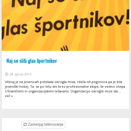
Naj se sliši glas športnikov
24. aprila 2013
Včeraj je na Jesenicah potekala okrogla miza, rdeča nit pogovora pa je bila
jeseniški hokej. Ta se po letu dni brez profesionalne ekipe, še vedno otepa
s finančnimi in organizacijskimi težavami. Organizacijo okrogle mize sta ...
več »
Zamenjaj tekmovanje