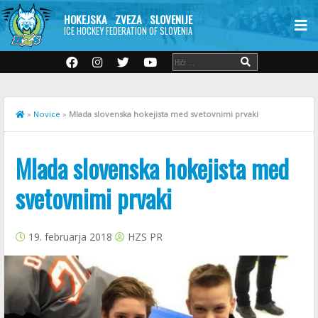
HOKEJSKA ZVEZA SLOVENIJE
ICE HOCKEY FEDERATION OF SLOVENIA
»
Novice
»
Mlada slovenska hokejista med svetovnimi prvaki
Mlada slovenska hokejista med
svetovnimi prvaki
19. februarja 2018
HZS PR