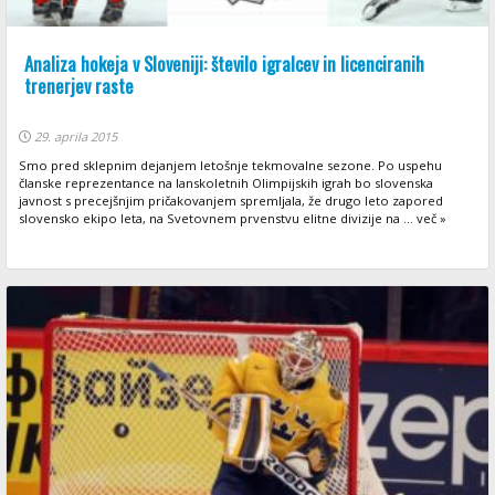
Analiza hokeja v Sloveniji: število igralcev in licenciranih
trenerjev raste
29. aprila 2015
Smo pred sklepnim dejanjem letošnje tekmovalne sezone. Po uspehu
članske reprezentance na lanskoletnih Olimpijskih igrah bo slovenska
javnost s precejšnjim pričakovanjem spremljala, že drugo leto zapored
slovensko ekipo leta, na Svetovnem prvenstvu elitne divizije na ... več »