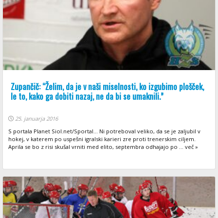
Zupančič: “Želim, da je v naši miselnosti, ko izgubimo plošček,
le to, kako ga dobiti nazaj, ne da bi se umaknili.”
25. januarja 2016
S portala Planet Siol.net/Sportal... Ni potreboval veliko, da se je zaljubil v
hokej, v katerem po uspešni igralski karieri zre proti trenerskim ciljem.
Aprila se bo z risi skušal vrniti med elito, septembra odhajajo po ... več »