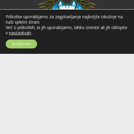
Piškotke uporabljamo za zagotavljanje najboljše izkušnje na
naši spletni strani.
Več o piškotkih, ki jih uporabljamo, lahko izveste ali jih izklopite
v
nastavitvah
.
Sprejemam
Hokejska zveza Slovenije
Hokejska zveza Slovenije (HZS) je krovna športna organizacija na področju
hokeja v Sloveniji. Organizira tekmovanja v različnih domačih in
mednarodnih hokejskih ligah in pokalih; pod njenim okriljem delujejo tudi
slovenske hokejske reprezentance.
Celovška cesta 25
SI-1000 Ljubljana
Tel: +386 51 270 500
E-mail:
hzs@hokejska-zveza.si
Informacije o uporabi spletnih piškotkov