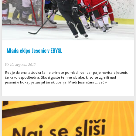
Mlada ekipa Jesenic v EBYSL
10. avgusta 2012
Res je da ena lastovka še ne prinese pomladi, vendar pa je novica z Jesenic
še kako vzpodbudna. Skozi goste temne oblake, ki so se zgrnili nad
jeseniški hokej, je zasijal žarek upanja. Mladi Jeseničani ... več »