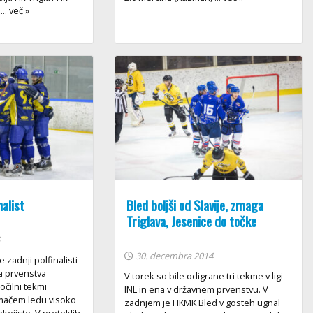
.. več »
nalist
Bled boljši od Slavije, zmaga
Triglava, Jesenice do točke
5
30. decembra 2014
e zadnji polfinalisti
a prvenstva
V torek so bile odigrane tri tekme v ligi
ločilni tekmi
INL in ena v državnem prvenstvu. V
omačem ledu visoko
zadnjem je HKMK Bled v gosteh ugnal
kejiste. V preteklih