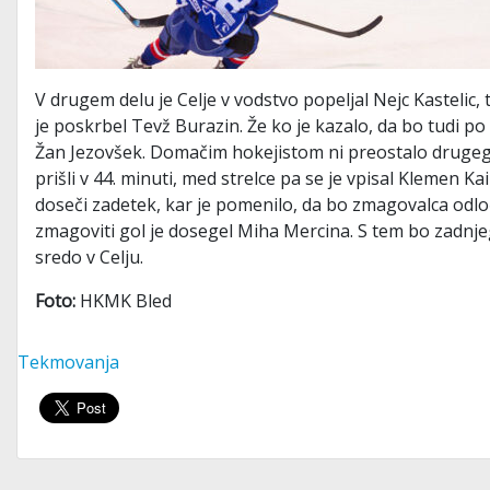
V drugem delu je Celje v vodstvo popeljal Nejc Kastelic,
je poskrbel Tevž Burazin. Že ko je kazalo, da bo tudi po 
Žan Jezovšek. Domačim hokejistom ni preostalo drugega,
prišli v 44. minuti, med strelce pa se je vpisal Klemen 
doseči zadetek, kar je pomenilo, da bo zmagovalca odloči
zmagoviti gol je dosegel Miha Mercina. S tem bo zadnjeg
sredo v Celju.
Foto:
HKMK Bled
Tekmovanja