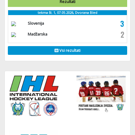
Rezultati
tekma št. 1, 07.05.2026, Dvorana Bled
3
Slovenija
2
Madžarska
Vsi rezultati