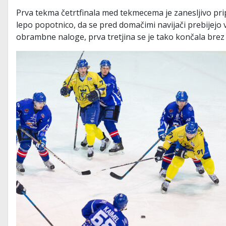
Prva tekma četrtfinala med tekmecema je zanesljivo pripa
lepo popotnico, da se pred domačimi navijači prebijejo v 
obrambne naloge, prva tretjina se je tako končala brez