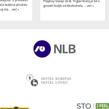
Playboy Slavijo (6:4). Triglav Kranj je bil v
ača ledena ploskev
gosteh boljši od Kitzbühela, ... več »
j sta ... več »