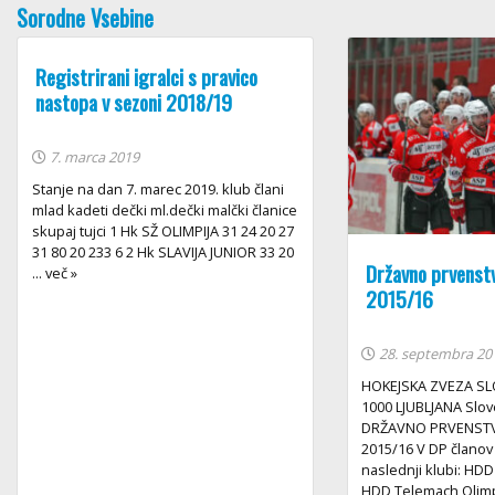
Sorodne Vsebine
Registrirani igralci s pravico
nastopa v sezoni 2018/19
7. marca 2019
Stanje na dan 7. marec 2019. klub člani
mlad kadeti dečki ml.dečki malčki članice
skupaj tujci 1 Hk SŽ OLIMPIJA 31 24 20 27
31 80 20 233 6 2 Hk SLAVIJA JUNIOR 33 20
Državno prvenstv
... več »
2015/16
28. septembra 20
HOKEJSKA ZVEZA SLO
1000 LJUBLJANA Slo
DRŽAVNO PRVENSTV
2015/16 V DP članov
naslednji klubi: HDD
HDD Telemach Olimpi