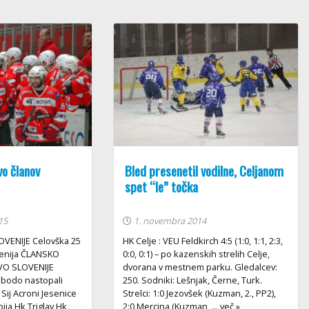
o članov
Bled presenetil vodilne, Celjanom
spet “le” točka
15
1. novembra 2014
VENIJE Celovška 25
HK Celje : VEU Feldkirch 4:5 (1:0, 1:1, 2:3,
venija ČLANSKO
0:0, 0:1) – po kazenskih strelih Celje,
O SLOVENIJE
dvorana v mestnem parku. Gledalcev:
 bodo nastopali
250. Sodniki: Lešnjak, Černe, Turk.
 Sij Acroni Jesenice
Strelci: 1:0 Jezovšek (Kuzman, 2., PP2),
ja Hk Triglav Hk
2:0 Mercina (Kuzman, ... več »