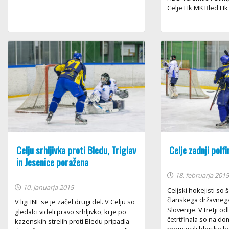
Celje Hk MK Bled Hk .
Celju srhljivka proti Bledu, Triglav
Celje zadnji polfi
in Jesenice poražena
18. februarja 201
10. januarja 2015
Celjski hokejisti so š
članskega državneg
V ligi INL se je začel drugi del. V Celju so
Slovenije. V tretji od
gledalci videli pravo srhljivko, ki je po
četrtfinala so na d
kazenskih strelih proti Bledu pripadla
premagali blejske ho