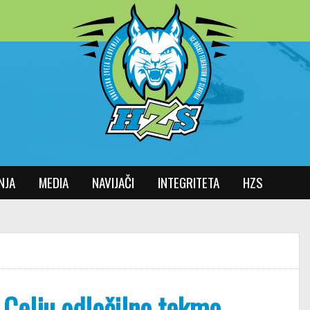
NJA
MEDIA
NAVIJAČI
INTEGRITETA
HZS
 Celju odločilno tekmo