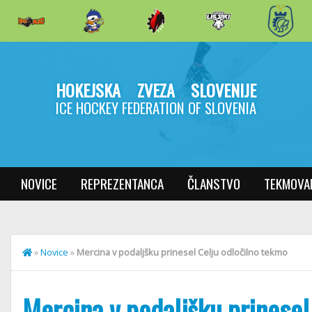
HOKEJSKA ZVEZA SLOVENIJE
ICE HOCKEY FEDERATION OF SLOVENIA
NOVICE
REPREZENTANCA
ČLANSTVO
TEKMOVA
»
Novice
»
Mercina v podaljšku prinesel Celju odločilno tekmo
Mercina v podaljšku prinesel