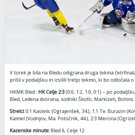
V torek je bila na Bledu odigrana druga tekma četrfina
prišli v podaljšku in izsilili tretjo tekmo, ki bo odločala o
HKMK Bled :
HK Celje 2:3
(0:0, 1:2, 1:0, 0:1) – po podaljšk
Bled, Ledena dvorana, sodniki Škofic, Markizeti, Bohinc.
Strelci:
0:1 Kastelic (Ograjenšek, 34.), 1:1 Te. Burazin (Ko
Kaimel (Vodnjov, Ma. Potočnik, 44.), 2:3 Mercina (Ogrizek
Kazenske minute:
Bled 6, Celje 12.