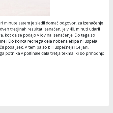
 tri minute zatem je sledil domač odgovor, za izenačenje
dveh tretjinah rezultat izenačen, je v 40. minuti udaril
 kot da se podajo v lov na izenačenje. Do tega so
Kaimel. Do konca rednega dela nobena ekipa ni uspela
l podaljšek. V tem pa so bili uspešnejši Celjani,
a potnika v polfinale dala tretja tekma, ki bo prihodnjo