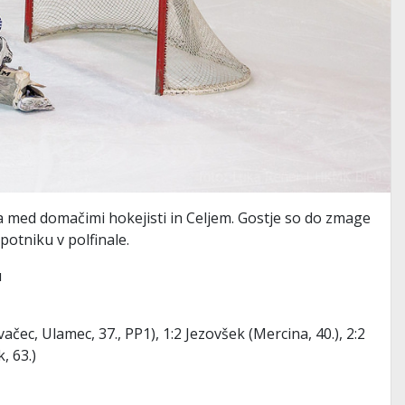
la med domačimi hokejisti in Celjem. Gostje so do zmage
 potniku v polfinale.
u
vačec, Ulamec, 37., PP1), 1:2 Jezovšek (Mercina, 40.), 2:2
, 63.)