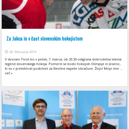
Za Jakca in v čast slovenskim hokejistom
28. februarja 2014
V dvorani Tivoli bo v petek, 7. marca, ob 20.30 odigrana dobrodelna tekma
legend slovenskega hokeja. Pomerili se bodo hokejisti Olimpije in Jesenic,
ki so v preteklosti poskrbeli za številne napete obračune. Živjo! Moje ime ...
več »