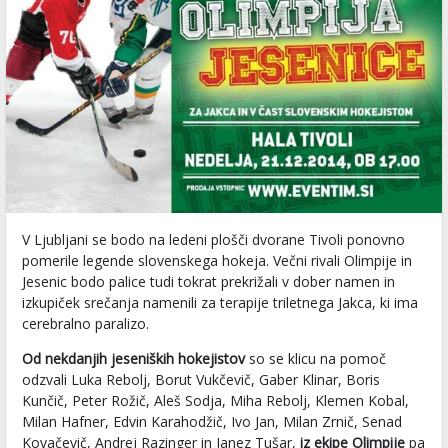
V Ljubljani se bodo na ledeni plošči dvorane Tivoli ponovno
pomerile legende slovenskega hokeja. Večni rivali Olimpije in
Jesenic bodo palice tudi tokrat prekrižali v dober namen in
izkupiček srečanja namenili za terapije triletnega Jakca, ki ima
cerebralno paralizo.
Od
nekdanjih jeseniških hokejistov
so se klicu na pomoč
odzvali Luka Rebolj, Borut Vukčevič, Gaber Klinar, Boris
Kunčič, Peter Rožič, Aleš Sodja, Miha Rebolj, Klemen Kobal,
Milan Hafner, Edvin Karahodžič, Ivo Jan, Milan Zrnič, Senad
Kovačevič, Andrej Razinger in Janez Tušar,
iz ekipe Olimpije
pa