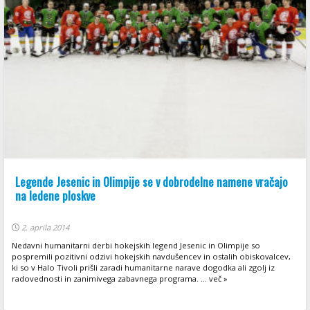
Legende Jesenic in Olimpije se v dobrodelne namene vračajo
na ledene ploskve
2. aprila 2014
Nedavni humanitarni derbi hokejskih legend Jesenic in Olimpije so
pospremili pozitivni odzivi hokejskih navdušencev in ostalih obiskovalcev,
ki so v Halo Tivoli prišli zaradi humanitarne narave dogodka ali zgolj iz
radovednosti in zanimivega zabavnega programa. ... več »