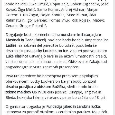
bodo na ledu Luka Simšič, Bojan Zajc, Robert Ciglenečki, Jože
Kovač, Žiga Mirtič, Samo Kumar, Andrej Vidmar, Marjan
Gorenc, Luka Žagar, Dejan Kontrec, Mare Kumar, Ildar
Rahmatulin, Igor Beribak, Tomaž Vnuk, Rok Rojšek, Matevž
Cerar in Gregor Polončič.
Dogajanje bosta komentirala
humorista in imitatorja Jure
Mastnak in Tadej Bricelj
, navijače bodo bodrile simpatične
Ice
Ladies
, za zabavni del prireditve bo tokrat poskrbela še
drsalna skupina
Lucky Lookers on Ice
, v kateri pod vodstvom
Luke Klasinca
ustvarjajo bivši in še aktivni umetnostni drsalci,
vaditelji drsanja in animatorji na ledu. Obiskovalce čakajo tudi
nagradne igre in vrsta zanimivih presenečenj.
Prva ura prireditve bo namenjena predvsem najmlajšim
obiskovalcem. Lucky Lookers on Ice jim bodo uprizorili
drsalno pravljico z obiskom Božička
, sledile bodo kratke
tekme malčkov U6 in U8
ekip Jesenic, Olimpije, Triglava in
Bleda, hokejska tekma veteranov pa se bo začela ob 18. uri.
Organizator dogodka je
Fundacija Jakec in čarobna lučka
,
ustanova za pomoč otrokom s cerebralno paralizo. Izkupiček