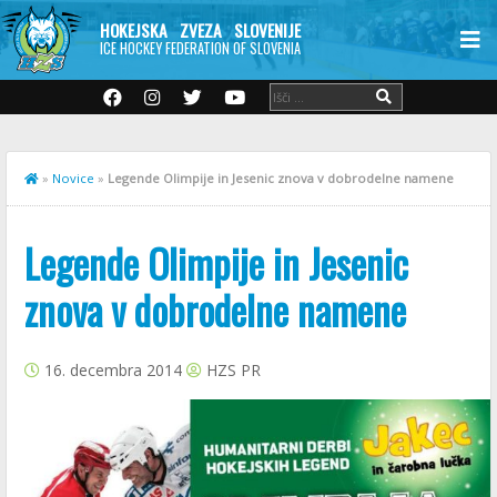
HOKEJSKA ZVEZA SLOVENIJE
ICE HOCKEY FEDERATION OF SLOVENIA
»
Novice
»
Legende Olimpije in Jesenic znova v dobrodelne namene
Legende Olimpije in Jesenic
znova v dobrodelne namene
16. decembra 2014
HZS PR