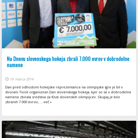
Na Dnevu slovenskega hokeja zbrali 7.000 evrov v dobrodelne
namene
19. marca 2014
Dan pred odhodom hokejske reprezentance na olimpijske igre je bil v
dvorani Tivoli organiziran Dan slovenskega hokeja, kjer so se v dobrodelne
namene zbirala sredstva za Klub slovenskih olimpijcev. Skupaj je bilo
zbranih 7.000 evrov, ... več »