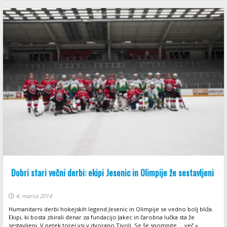
Dobri stari večni derbi: ekipi Jesenic in Olimpije že sestavljeni
4. marca 2014
Humanitarni derbi hokejskih legend Jesenic in Olimpije se vedno bolj bliža.
Ekipi, ki bosta zbirali denar za fundacijo Jakec in čarobna lučka sta že
sestavljeni. V petek torej vsi v dvorano Tivoli. Se še spomnite ... več »