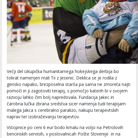
Večji del izkupička humanitarnega hokejskega derbija bo
tokrat namenjen mali Tii z Jesenic. Deklica se je rodila z
gensko napako, brezposelna starša pa sama ne zmoreta najti
pomoči in ji zagotoviti terapij, s pomočjo katerih bi v svojem
razvoju lahko čim bolj napredovala. Fundacija Jakec in
čarobna lučka zbrana sredstva sicer namenja tudi terapijam
malega Jakca s cerebralno paralizo, nakupu terapevtskih
naprav ter izobraževanju terapevtov.
Vstopnice po ceni 6 eur bodo kmalu na voljo na Petrolovih
bencinskih servisih, v poslovalnicah Pošte Slovenije in na