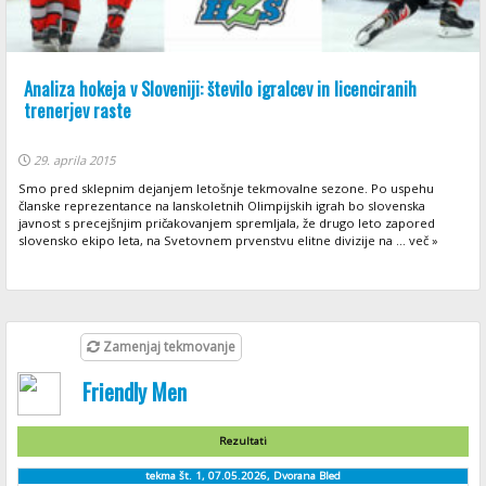
Analiza hokeja v Sloveniji: število igralcev in licenciranih
trenerjev raste
29. aprila 2015
Smo pred sklepnim dejanjem letošnje tekmovalne sezone. Po uspehu
članske reprezentance na lanskoletnih Olimpijskih igrah bo slovenska
javnost s precejšnjim pričakovanjem spremljala, že drugo leto zapored
slovensko ekipo leta, na Svetovnem prvenstvu elitne divizije na ... več »
Zamenjaj tekmovanje
Friendly Men
Rezultati
tekma št. 1, 07.05.2026, Dvorana Bled