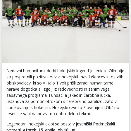
Nedavni humanitarni derbi hokejskih legend Jesenic in Olimpije
so pospremili pozitivni odzivi hokejskih navdušencev in ostalih
obiskovalcev, ki so v Halo Tivoli prišli zaradi humanitarne
narave dogodka ali zgolj iz radovednosti in zanimivega
zabavnega programa. Fundacija Jakec in čarobna lučka,
ustanova za pomoč otrokom s cerebralno paralizo, zato v
sodelovanju s hokejisti, Hokejsko zvezo Slovenije in Občino
Jesenice vabi na povratno dobrodelno tekmo.
Legendarni hokejski ekipi se bosta
v jeseniški Podmežakli
pomerili
v torek, 15. aprila, ob 18. uri
.