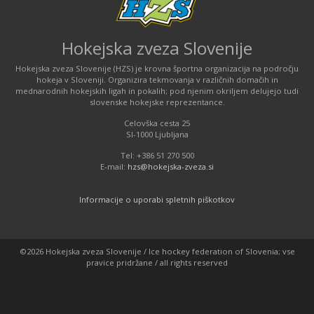
Hokejska zveza Slovenije
Hokejska zveza Slovenije (HZS) je krovna športna organizacija na področju
hokeja v Sloveniji. Organizira tekmovanja v različnih domačih in
mednarodnih hokejskih ligah in pokalih; pod njenim okriljem delujejo tudi
slovenske hokejske reprezentance.
Celovška cesta 25
SI-1000 Ljubljana
Tel: +386 51 270 500
E-mail:
hzs@hokejska-zveza.si
Informacije o uporabi spletnih piškotkov
©2026 Hokejska zveza Slovenije / Ice hockey federation of Slovenia; vse
pravice pridržane / all rights reserved