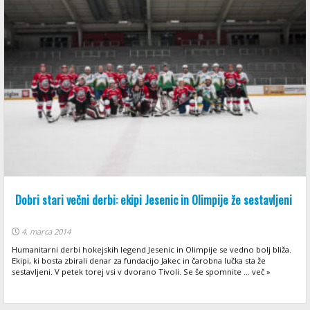
Dobri stari večni derbi: ekipi Jesenic in Olimpije že sestavljeni
4. marca 2014
Humanitarni derbi hokejskih legend Jesenic in Olimpije se vedno bolj bliža.
Ekipi, ki bosta zbirali denar za fundacijo Jakec in čarobna lučka sta že
sestavljeni. V petek torej vsi v dvorano Tivoli. Se še spomnite ... več »