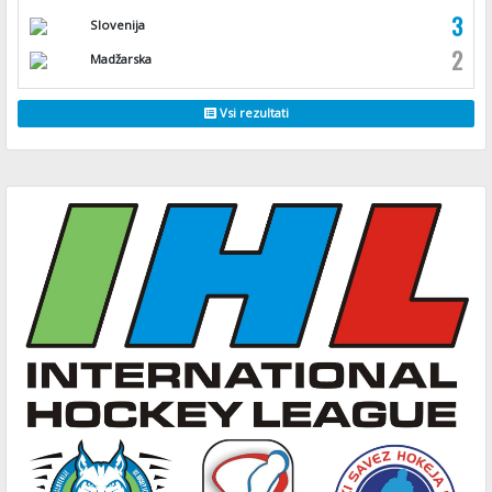
3
Slovenija
2
Madžarska
Vsi rezultati