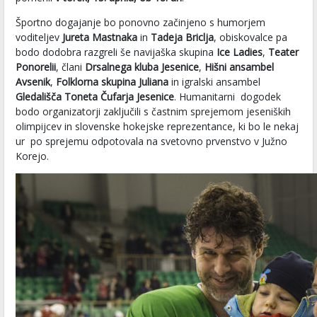
Športno dogajanje bo ponovno začinjeno s humorjem
voditeljev
Jureta Mastnaka
in
Tadeja Briclja
, obiskovalce pa
bodo dodobra razgreli še navijaška skupina
Ice Ladies
,
Teater
Ponorelii
, člani
Drsalnega kluba Jesenice
,
Hišni ansambel
Avsenik
,
Folklorna skupina Juliana
in igralski ansambel
Gledališča Toneta Čufarja Jesenice
. Humanitarni dogodek
bodo organizatorji zaključili s častnim sprejemom jeseniških
olimpijcev in slovenske hokejske reprezentance, ki bo le nekaj
ur po sprejemu odpotovala na svetovno prvenstvo v Južno
Korejo.