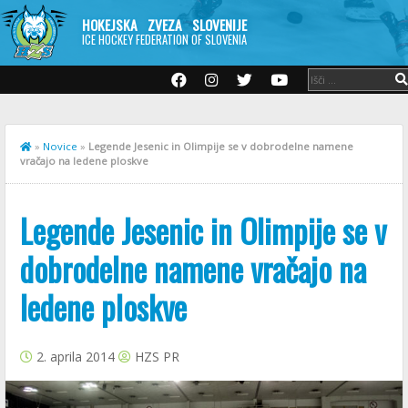
HOKEJSKA ZVEZA SLOVENIJE
ICE HOCKEY FEDERATION OF SLOVENIA
»
Novice
»
Legende Jesenic in Olimpije se v dobrodelne namene
vračajo na ledene ploskve
Legende Jesenic in Olimpije se v
dobrodelne namene vračajo na
ledene ploskve
2. aprila 2014
HZS PR