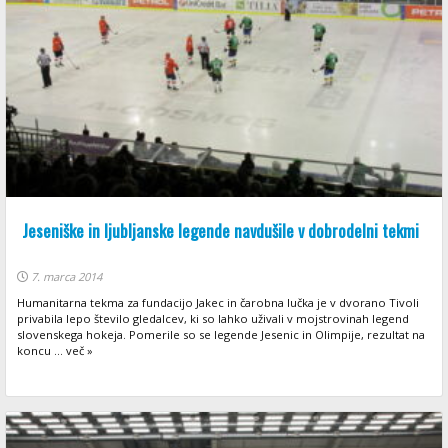
Jeseniške in ljubljanske legende navdušile v dobrodelni tekmi
7. marca 2014
Humanitarna tekma za fundacijo Jakec in čarobna lučka je v dvorano Tivoli
privabila lepo število gledalcev, ki so lahko uživali v mojstrovinah legend
slovenskega hokeja. Pomerile so se legende Jesenic in Olimpije, rezultat na
koncu ... več »