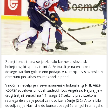
Zadnji konec tedna se je izkazalo kar nekaj slovenskih
hokejistov, ki igrajo v tujini. Anže Kuralt je na eni tekmi
dosegel kar štiri gole in eno podajo. V Nemčiji je v slovenskem
obračunu Jan Urbas enkrat zadel in podal.
V noči na nedeljo je v severnoameriški hokejski ligi NHL
Anže
Kopitar
sodeloval pri obeh zadetkih Los Angelesa. Najprej je v
drugi tretjini izenačil na 1:1, vsega 37 sekund pred iztekom
rednega dela pa je podal za novo izenačenje (2:2). A to ni bilo
dovolj, saj je Nashville do konca dosegel še en gol in zmagal s