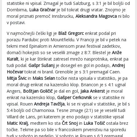
statistike ni vpisal. Zmagal je tudi Salzburg, s 3:1 je bil boljši od
Dornbirna,
Luka Gračnar
je bil tokrat drugi vratar. Znojmo je
moral priznati premoč Innsbrucku,
Aleksandra Magovca
ni bilo
v postavi.
V najmočnejši češki ligi je
Blaž Gregorc
enkrat podal pri
porazu Pardubic proti Mountfieldu. V Franciji je bil v petek na
tekmi med Epinalom in Amiensom pravi festival zadetkov,
domači hokejisti so se veselili zmage z 8:7. Blestel je
Anže
Kuralt
, ki je kar štirikrat zatresel mrežo nasprotnika, enkrat pa
tudi podal.
Gašpr Sušanj
je dosegel en gol in podajo,
Andrej
Hočevar
tokrat ni branil. Grenoble je s 3:1 premagal Caen.
Mitja Šivic
in
Maks Selan
točke nista vpisala v statistiko, je pa
moral drugi enkrat na kazensko klop. Briancon je s 4:1 ugnal
Angers,
Boštjan Goličič
je dal en gol,
Jaka Ankerst
je moral
enkrat na kazensko klop,
Gašper Cerkovnik
se v statistike ni
vpisal. Rouen
Andreja Tavžlja
, ki se ni vpisal v statistike, je bil s
5:4 boljši od Chamonixa. Tesne zmage (2:1) se je veselil tudi
Villard de Lans, pri katerem je eno podajo v statistike vpisal
Matic Kralj
, medtem ko sta
Črt Snoj
in
Luka Tošič
ostala brez
točke. Tekme pa so bile v francoskem prvenstvu na sporedu
tudi v soboto in nedeljo. V soboto je Rouen s 6:3 premagal