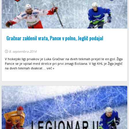
Gračnar zaklenil vrata, Pance v polno, Jeglič podajal
8. septembra 2014
V hokejski ligi prvakov je Luka Gračnar na dveh tekmah prejel le en gol. Žiga
Pance se je vpisal med strelce pri prvi zmagi Bolzana. V ligi KHL je Žiga Jeglič
na dveh tekmah dvakrat ... več »