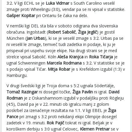
3:2. V ligi ECHL se je
Luka Vidmar
s South Carolino veselil
zmage proti Wheelingu (3:0), vendar pa se ni vpisal v statistike.
Gašper Kopitar
pri Ontariu še čaka na debi.
V nemški ligi DEL sta bila v soboto odigrana dva slovenska
obračuna. Ingolstadt (
Robert Sabolič
,
Žiga Jeglič
) je gostil
München (
Jan Urbas
), ki se je veselil zmage s 3:2. Urbas pa se
ni veselil le zmage, temveč tudi zadetka in podaje, ki ju je
prispeval pri uspehu svoje ekipe. Na drugi strani se je med
strelce vpisal Sabolič. Köln
Aleša Kranjca
in
Roka Tičarja
je
ugnal Schwenningen
Marcela Rodmana
s 3:2. V statistike se je
s podajo vpisal Tičar.
Mitja Robar
je s Krefeldom izgubil (1:3) v
Hamburgu.
V drugi švedski ligi je Troja doma s 5:2 ugnala Södertälje,
Tomaž Razingar
ni dosegel točke,
Žiga Pavlin
ni igral.
David
Rodman
je z Oskarshamnom izgubil v podaljšku proti Rögleju
(4:5), David pa je v 22. minuti ob igralcu manj z golom
poskrbel za izenačenje rezultata na 1:1. V ligi EBEL je
Žiga
Pance
pri zmagi s 3:2 proti nekdanji ekipi Olimpije dosegel
zadetek v 19. minuti.
Rok Pajič
tokrat ni igral. Beljak je v
koroškem derbiju s 3:0 ugnal Celovec,
Klemen Pretnar
se v