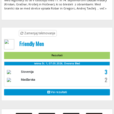
Med legionarji so se v obdobju med 11. in 14. septembrom izkazali vratarji
(Kristan, Gračnar, Krošelj in Hočevar), ki so blesteli z obrambami. Med
branilci sta se med strelce vpisala Robar in Gregorc, Andrej Tavželj ... več »
Zamenjaj tekmovanje
Friendly Men
Rezultati
tekma št. 1, 07.05.2026, Dvorana Bled
3
Slovenija
2
Madžarska
Vsi rezultati