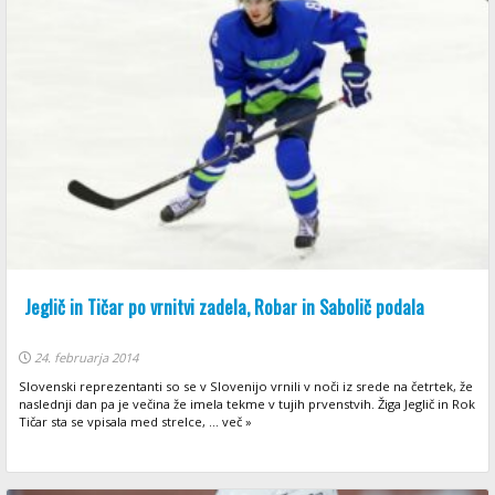
Jeglič in Tičar po vrnitvi zadela, Robar in Sabolič podala
24. februarja 2014
Slovenski reprezentanti so se v Slovenijo vrnili v noči iz srede na četrtek, že
naslednji dan pa je večina že imela tekme v tujih prvenstvih. Žiga Jeglič in Rok
Tičar sta se vpisala med strelce, ... več »