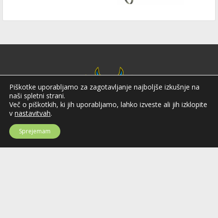
Piškotke uporabljamo za zagotavljanje najboljše izkušnje na
naši spletni strani.
Več o piškotkih, ki jih uporabljamo, lahko izveste ali jih izklopite
v
nastavitvah
.
Sprejemam
Hokejska zveza Slovenije
Hokejska zveza Slovenije (HZS) je krovna športna organizacija na področju
hokeja v Sloveniji. Organizira tekmovanja v različnih domačih in
mednarodnih hokejskih ligah in pokalih; pod njenim okriljem delujejo tudi
slovenske hokejske reprezentance.
Celovška cesta 25