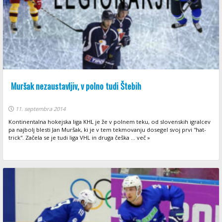
Muršak nezaustavljiv, v polno tudi Štebih
11. septembra 2014
Kontinentalna hokejska liga KHL je že v polnem teku, od slovenskih igralcev
pa najbolj blesti Jan Muršak, ki je v tem tekmovanju dosegel svoj prvi ''hat-
trick''. Začela se je tudi liga VHL in druga češka ... več »