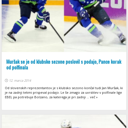
Muršak se je od klubske sezone poslovil s podajo, Pance korak
od polfinala
12. marca 2014
Od slovenskih reprezentantov je s klubsko sezono končal tudi Jan Muršak, ki
je na zadnji tekmi prispeval podajo. Le še zmago za uvrstitev v polfinale lige
EBEL pa potrebuje Bolzano, za katerega je pri zadnji ... več »