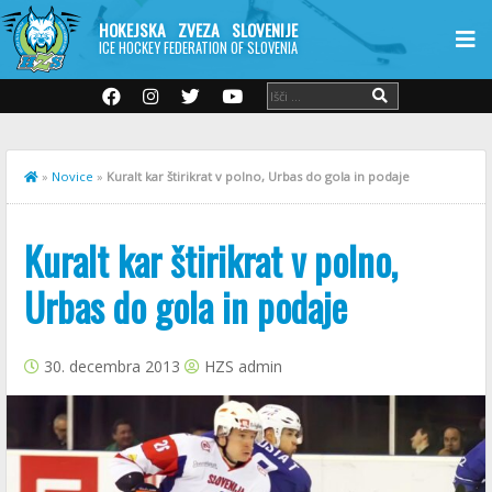
HOKEJSKA ZVEZA SLOVENIJE
ICE HOCKEY FEDERATION OF SLOVENIA
»
Novice
»
Kuralt kar štirikrat v polno, Urbas do gola in podaje
Kuralt kar štirikrat v polno,
Urbas do gola in podaje
30. decembra 2013
HZS admin