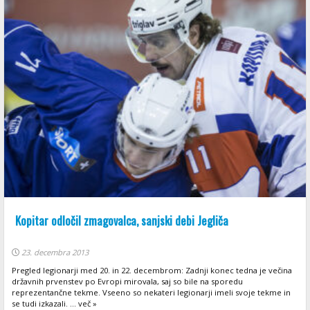
Kopitar odločil zmagovalca, sanjski debi Jegliča
23. decembra 2013
Pregled legionarji med 20. in 22. decembrom: Zadnji konec tedna je večina
državnih prvenstev po Evropi mirovala, saj so bile na sporedu
reprezentančne tekme. Vseeno so nekateri legionarji imeli svoje tekme in
se tudi izkazali. ... več »