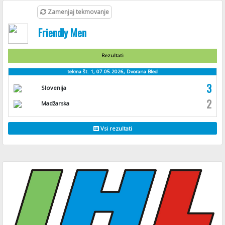
Zamenjaj tekmovanje
Friendly Men
Rezultati
tekma št. 1, 07.05.2026, Dvorana Bled
3
Slovenija
2
Madžarska
Vsi rezultati