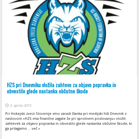
HZS pri Dnevniku vložila zahtevo za objavo popravka in
obvestilo glede nastanka občutne škode
3. aprila 2015
Pri Hokejski zvezi Slovenije smo zaradi članka pri medijski hiši Dnevnik z
naslovom »HZS ima finančne zagate že pri sprotnem poslovanju« vložili
zahtevek za objavo popravka in obvestilo glede nastanka občutne škode, ki
ga prilagamo ... več »