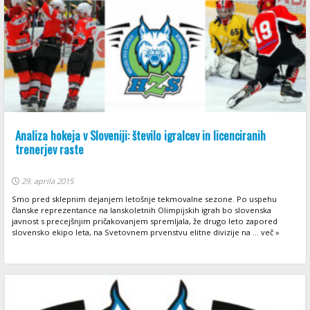
Analiza hokeja v Sloveniji: število igralcev in licenciranih
trenerjev raste
29. aprila 2015
Smo pred sklepnim dejanjem letošnje tekmovalne sezone. Po uspehu
članske reprezentance na lanskoletnih Olimpijskih igrah bo slovenska
javnost s precejšnjim pričakovanjem spremljala, že drugo leto zapored
slovensko ekipo leta, na Svetovnem prvenstvu elitne divizije na ... več »