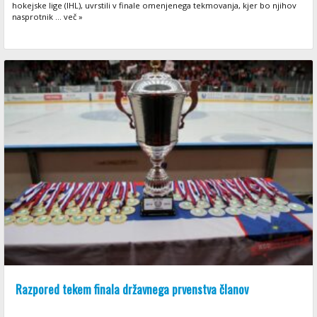
hokejske lige (IHL), uvrstili v finale omenjenega tekmovanja, kjer bo njihov
nasprotnik ... več »
Razpored tekem finala državnega prvenstva članov