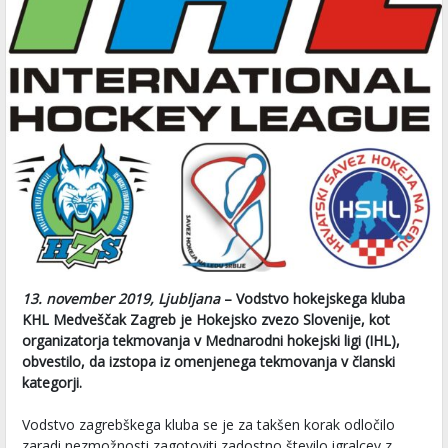
13. november 2019, Ljubljana
– Vodstvo hokejskega kluba
KHL Medveščak Zagreb je Hokejsko zvezo Slovenije, kot
organizatorja tekmovanja v Mednarodni hokejski ligi (IHL),
obvestilo, da izstopa iz omenjenega tekmovanja v članski
kategorji.
Vodstvo zagrebškega kluba se je za takšen korak odločilo
zaradi nezmožnosti zagotoviti zadostno število igralcev z