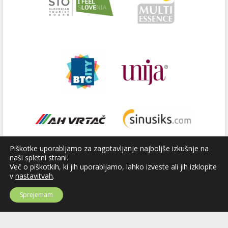
Piškotke uporabljamo za zagotavljanje najboljše izkušnje na
naši spletni strani.
Več o piškotkih, ki jih uporabljamo, lahko izveste ali jih izklopite
v
nastavitvah
.
Sprejemam