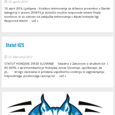
10. aprila 2019
10. april 2019, Ljubljana - Vodstvo tekmovanja za državno prvenstvo v članski
kategoriji v sezoni 2018/19 je določilo možne razporede tekem finala
končnice, ki so odvisni od zaključka tekmovanja v Alpski hokejski ligi.
Razpored tekem ... več »
Statut HZS
25. februarja 2012
STATUT HOKEJSKE ZVEZE SLOVENIJE Skladno z Zakonom o društvih (Ur. l.
RS 60/95, s spremembami) je Hokejska zveza Slovenije, upoštevaje, da
je,- strogo zavezana in predana uspešnemu vodenju in zagotavljanju
trajnostnega, pozitivnega razvoja ter ... več »