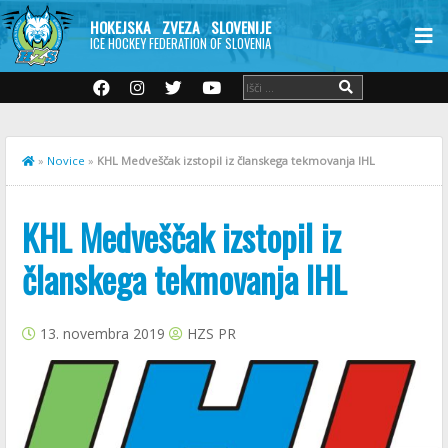
HOKEJSKA ZVEZA SLOVENIJE
ICE HOCKEY FEDERATION OF SLOVENIA
»
Novice
»
KHL Medveščak izstopil iz članskega tekmovanja IHL
KHL Medveščak izstopil iz
članskega tekmovanja IHL
13. novembra 2019
HZS PR