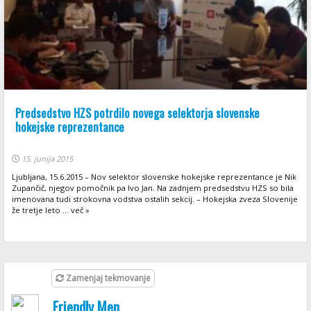
Predsedstvo HZS potrdilo novega selektorja slovenske
hokejske reprezentance
15. junija 2015
Ljubljana, 15.6.2015 – Nov selektor slovenske hokejske reprezentance je Nik
Zupančič, njegov pomočnik pa Ivo Jan. Na zadnjem predsedstvu HZS so bila
imenovana tudi strokovna vodstva ostalih sekcij. – Hokejska zveza Slovenije
že tretje leto ... več »
Zamenjaj tekmovanje
Friendly Men