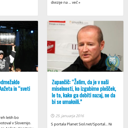
divizije na ... več »
Podmežaklo
Zupančič: “Želim, da je v naši
Anžeta in “sveti
miselnosti, ko izgubimo plošček,
le to, kako ga dobiti nazaj, ne da
bi se umaknili.”
25. januarja 2016
reh letih bo
potoval v Slovenijo.
S portala Planet Siol.net/Sportal... Ni