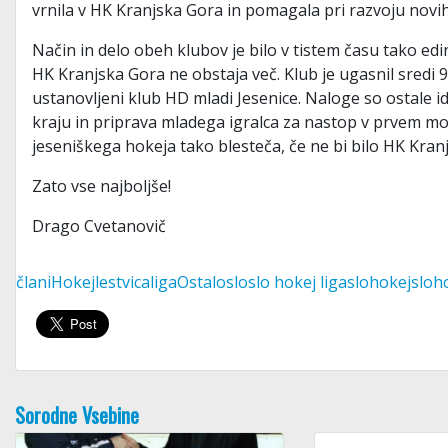
vrnila v HK Kranjska Gora in pomagala pri razvoju novi
Način in delo obeh klubov je bilo v tistem času tako edinst
HK Kranjska Gora ne obstaja več. Klub je ugasnil sredi 9
ustanovljeni klub HD mladi Jesenice. Naloge so ostale i
kraju in priprava mladega igralca za nastop v prvem moš
jeseniškega hokeja tako blesteča, če ne bi bilo HK Kran
Zato vse najboljše!
Drago Cvetanovič
člani
Hokej
lestvica
liga
Ostalo
slo
slo hokej liga
slohokej
sloho
Sorodne Vsebine