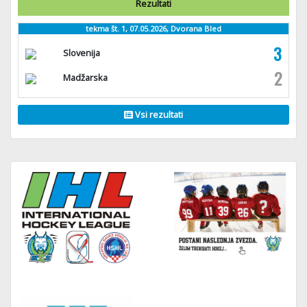
Rezultati
tekma št. 1, 07.05.2026, Dvorana Bled
3
Slovenija
2
Madžarska
Vsi rezultati