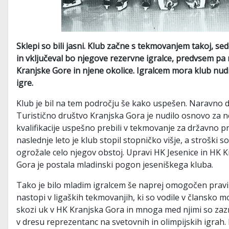
Sklepi so bili jasni. Klub začne s tekmovanjem takoj, se
in vključeval bo njegove rezervne igralce, predvsem pa 
Kranjske Gore in njene okolice. Igralcem mora klub nudi
igre.
Klub je bil na tem področju še kako uspešen. Naravno drsa
Turistično društvo Kranjska Gora je nudilo osnovo za n
kvalifikacije uspešno prebili v tekmovanje za državno pr
naslednje leto je klub stopil stopničko višje, a stroški so
ogrožale celo njegov obstoj. Upravi HK Jesenice in HK K
Gora je postala mladinski pogon jeseniškega kluba.
Tako je bilo mladim igralcem še naprej omogočen pravi 
nastopi v ligaških tekmovanjih, ki so vodile v člansko m
skozi uk v HK Kranjska Gora in mnoga med njimi so zazn
v dresu reprezentanc na svetovnih in olimpijskih igrah