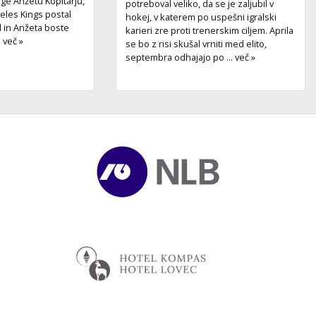
ge Anžetu Kopitarju,
potreboval veliko, da se je zaljubil v
geles Kings postal
hokej, v katerem po uspešni igralski
l in Anžeta boste
karieri zre proti trenerskim ciljem. Aprila
. več »
se bo z risi skušal vrniti med elito,
septembra odhajajo po ... več »