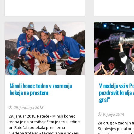
Minuli konec tedna v znamenju
V nedeljo vsi v 
hokeja na prostem
pozdravit kralja 
gral”
29. januarja 2018
9. julija 2014
29. januar 2018, Rateče - Minuli konec
tedna je na presihajočem jezeru Ledine
Že drugič v zadnjih t
pri Ratečah potekala premierna
Stanleyjev pokal pri
"Ledena trofeja" – tekmovanje v hokeju