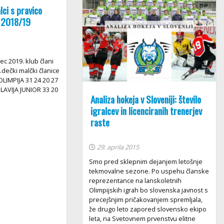
lci s pravico
i 2018/19
ec 2019. klub člani
.dečki malčki članice
 OLIMPIJA 31 24 20 27
SLAVIJA JUNIOR 33 20
Analiza hokeja v Sloveniji: število
igralcev in licenciranih trenerjev
raste
29. aprila 2015
Smo pred sklepnim dejanjem letošnje
tekmovalne sezone. Po uspehu članske
reprezentance na lanskoletnih
Olimpijskih igrah bo slovenska javnost s
precejšnjim pričakovanjem spremljala,
že drugo leto zapored slovensko ekipo
leta, na Svetovnem prvenstvu elitne