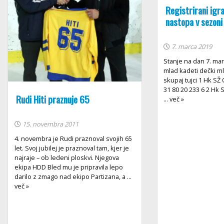
Registrirani igra
nastopa v sezon
7. marca 2019
Stanje na dan 7. mar
mlad kadeti dečki ml
skupaj tujci 1 Hk SŽ
31 80 20 233 6 2 Hk 
Rudi Hiti praznuje 65
... več »
15. novembra 2011
4. novembra je Rudi praznoval svojih 65
let. Svoj jubilej je praznoval tam, kjer je
najraje – ob ledeni ploskvi. Njegova
ekipa HDD Bled mu je pripravila lepo
darilo z zmago nad ekipo Partizana, a ...
več »