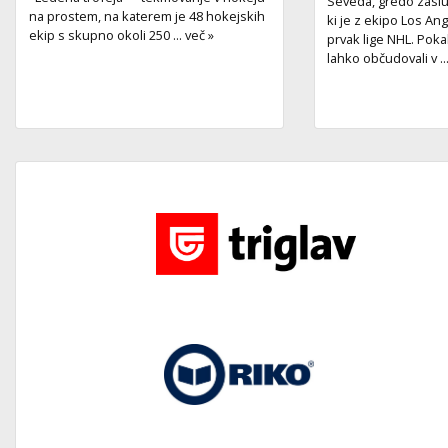
Seveda, gredo zaslu
na prostem, na katerem je 48 hokejskih
ki je z ekipo Los An
ekip s skupno okoli 250 ... več »
prvak lige NHL. Poka
lahko občudovali v ..