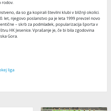
h rodov.
veno, da so ga kopirali številni klubi v bližnji okolici.
0. let, njegovo poslanstvo pa je leta 1999 prevzel novo
dentične – skrb za podmladek, popularizacija športa v
tvu HK Jesenice. Vprašanje je, če bi bila zgodovina
jska Gora.
kej liga