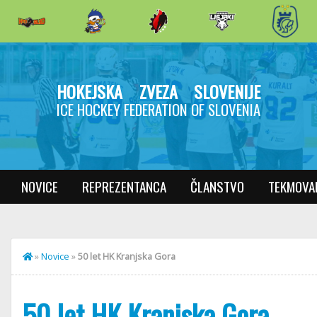
HOKEJSKA ZVEZA SLOVENIJE
ICE HOCKEY FEDERATION OF SLOVENIA
NOVICE
REPREZENTANCA
ČLANSTVO
TEKMOVA
»
Novice
»
50 let HK Kranjska Gora
50 let HK Kranjska Gora