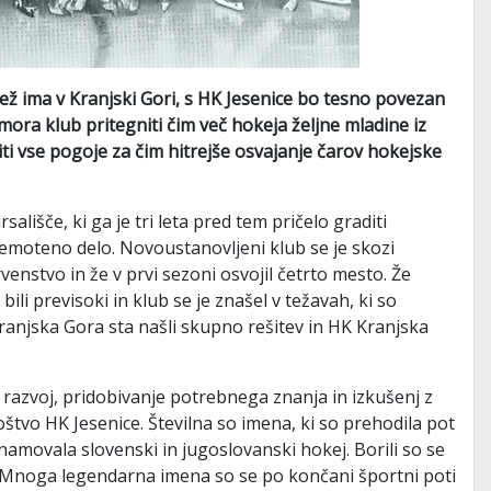
dež ima v Kranjski Gori, s HK Jesenice bo tesno povezan
mora klub pritegniti čim več hokeja željne mladine iz
ti vse pogoje za čim hitrejše osvajanje čarov hokejske
lišče, ki ga je tri leta pred tem pričelo graditi
emoteno delo. Novoustanovljeni klub se je skozi
venstvo in že v prvi sezoni osvojil četrto mesto. Že
 bili previsoki in klub se je znašel v težavah, ki so
ranjska Gora sta našli skupno rešitev in HK Kranjska
razvoj, pridobivanje potrebnega znanja in izkušenj z
oštvo HK Jesenice. Številna so imena, ki so prehodila pot
amovala slovenski in jugoslovanski hokej. Borili so se
. Mnoga legendarna imena so se po končani športni poti