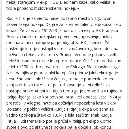
nekaj starejšimi v ekipi HDD Bled nam kaže, kako velika je
tvoja pripadnost slovenskemu hokeju.«
Rudi Hiti si je za vedno našel posebno mesto v zgodovini
slovenskega hokeja. Da gre za izjemen talent, je dokazal zelo
kmalu. Že v sezoni 1962/63 je nastopil za ekipo HK Kranjska
Gora v članskem hokejskem prvenstvu Jugoslavije, nekaj
mednarodnih nastopov pa je odigral za HK Jesenice. Že
naslednje leto je nastopil v dresu z državnim grbom, debi pa
doživel na tekmi z Avstrijo v Gradcu. Vedno je prispeval velik
delež k uspehom ekipe in reprezentance. Odličnim predstavam
je leta 1970 sledilo povabilo ekipe Chicago Blackhawks iz lige
NHL na njihov pripravljalni kamp. Na pripravljalni tekmi ga je
nesrečno zadel plošček v čeljust, to pa je pomenilo konec
sanj o NHL za tisto leto, pa tudi kasneje se ni odločil za
nastope preko Atlantika. Kljub temu ga je pot vodila v tujino, v
Italijo, kjer je, tako kot povsod, pustil velik pečat. Leta 1974 je
prestopil v Alleghe, nato pa doživljal nepozabna leta v ekipi
Bolzana. V poklon veličini Rudija Hitija je ekipa Bolzana za
vedno upokojila številko 13, ki je bila zaščitni znak Rudija
Hitija. Tudi trenersko pot je pričel v Italiji, pri ekipo Como,
svoje slovo od aktivnega hokeja pa je dočakal ob koncu