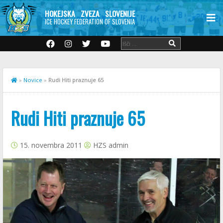
HOKEJSKA ZVEZA SLOVENIJE
ICE HOCKEY FEDERATION OF SLOVENIA
»
Novice
»
Rudi Hiti praznuje 65
Rudi Hiti praznuje 65
15. novembra 2011
HZS admin