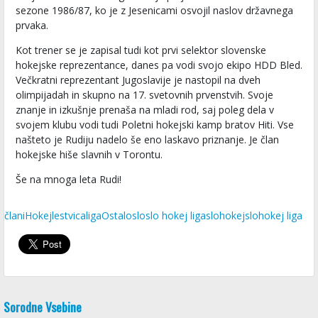
sezone 1986/87, ko je z Jesenicami osvojil naslov državnega
prvaka.
Kot trener se je zapisal tudi kot prvi selektor slovenske
hokejske reprezentance, danes pa vodi svojo ekipo HDD Bled.
Večkratni reprezentant Jugoslavije je nastopil na dveh
olimpijadah in skupno na 17. svetovnih prvenstvih. Svoje
znanje in izkušnje prenaša na mladi rod, saj poleg dela v
svojem klubu vodi tudi Poletni hokejski kamp bratov Hiti. Vse
našteto je Rudiju nadelo še eno laskavo priznanje. Je član
hokejske hiše slavnih v Torontu.
Še na mnoga leta Rudi!
člani
Hokej
lestvica
liga
Ostalo
slo
slo hokej liga
slohokej
slohokej liga
Sorodne Vsebine