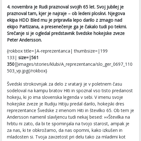
4. novembra je Rudi praznoval svojih 65 let. Svoj jubilej je
praznoval tam, kjer je najraje – ob ledeni ploskvi. Njegova
ekipa HDD Bled mu je pripravila lepo darilo z zmago nad
ekipo Partizana, a presenečenje ga je čakalo tudi po tekmi.
Srečanje si je ogledal predstavnik švedske hokejske zveze
Peter Andersson.
{rokbox title=|A-reprezentanca| thumbsize=|199
133|
size=|561
350|
}images/stories/klubi/A_reprezentanca/slo_ger_0697_110
503_vp.jpg{/rokbox}
Švedski strokovnjak za delo z vratarji je v poletnem času
sodeloval na kampu bratov Hiti in spoznal vso tisto predanost
hokeju, ki jo ima slovenska legenda v sebi. V imenu svoje
hokejske zveze je Rudiju Hitiju predal darilo, hokejski dres
reprezentance Švedske z imenom Hiti in številko 65. Ob tem je
Andersson namenil slavljencu tudi nekaj besed: »»Številka na
hrbtu ni zato, da bi te spominjala na tvojo starost, ampak je
za nas, ki te obkrožamo, da nas opomni, kako izkušen in
mladosten si. Tvoja zavzetost pri delu tako za mladimi kot