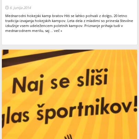
6. junija 2014
Mednarodni hokejski kamp bratov Hiti se lahko pohvali z dolgo, 20 letno
tradicija izvajanja hokejskih kampov. Leta dela z mladimi so prinesla številne
izkušnje vsem udeležencem poletnih kampov. Priznanje prihaja tudi v
mednarodnem merilu, saj ... več »