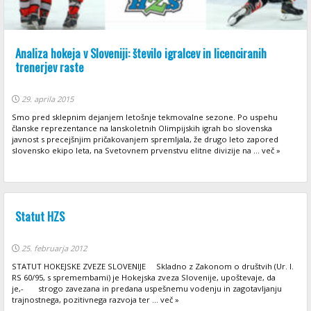
Analiza hokeja v Sloveniji: število igralcev in licenciranih
trenerjev raste
29. aprila 2015
Smo pred sklepnim dejanjem letošnje tekmovalne sezone. Po uspehu
članske reprezentance na lanskoletnih Olimpijskih igrah bo slovenska
javnost s precejšnjim pričakovanjem spremljala, že drugo leto zapored
slovensko ekipo leta, na Svetovnem prvenstvu elitne divizije na ... več »
Statut HZS
25. februarja 2012
STATUT HOKEJSKE ZVEZE SLOVENIJE Skladno z Zakonom o društvih (Ur. l.
RS 60/95, s spremembami) je Hokejska zveza Slovenije, upoštevaje, da
je,- strogo zavezana in predana uspešnemu vodenju in zagotavljanju
trajnostnega, pozitivnega razvoja ter ... več »