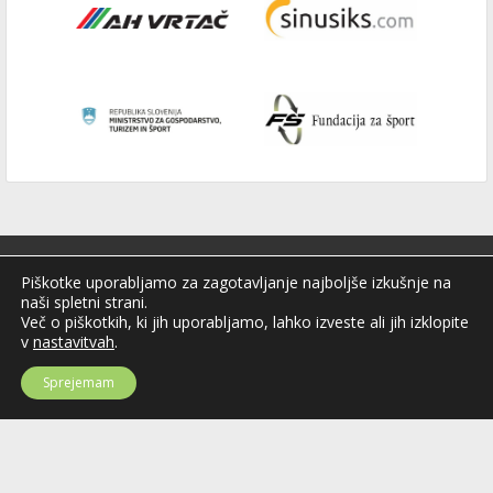
Piškotke uporabljamo za zagotavljanje najboljše izkušnje na
naši spletni strani.
Več o piškotkih, ki jih uporabljamo, lahko izveste ali jih izklopite
v
nastavitvah
.
Sprejemam