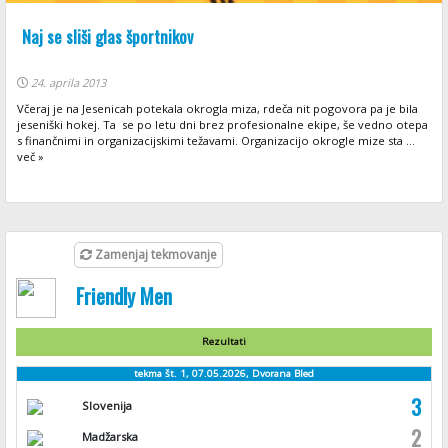
Naj se sliši glas športnikov
24. aprila 2013
Včeraj je na Jesenicah potekala okrogla miza, rdeča nit pogovora pa je bila
jeseniški hokej. Ta se po letu dni brez profesionalne ekipe, še vedno otepa
s finančnimi in organizacijskimi težavami. Organizacijo okrogle mize sta ...
več »
Zamenjaj tekmovanje
Friendly Men
Rezultati
tekma št. 1, 07.05.2026, Dvorana Bled
3
Slovenija
2
Madžarska