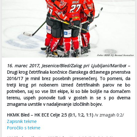
16. marec 2017, Jesenice/Bled/Zalog pri Ljubljani/Maribo
r –
Drugi krog četrtfinala končnice članskega državnega prvenstva
2016/17 je minil brez posebnih presenečenj. To pomeni, da
tretji krog pri nobenem izmed četrtfinalnih parov ne bo
potreben, saj so vse štri ekipe, ki so bile boljše na domačem
terenu, uspeh ponovile tudi v gosteh in se s po dvema
zmagama uvrstile v nadaljevanje izločilnih bojev.
HKMK Bled – HK ECE Celje 2:5 (0:1, 1:2, 1:1)
/v zmagah 0:2/
Zapisnik tekme
Poročilo s tekme