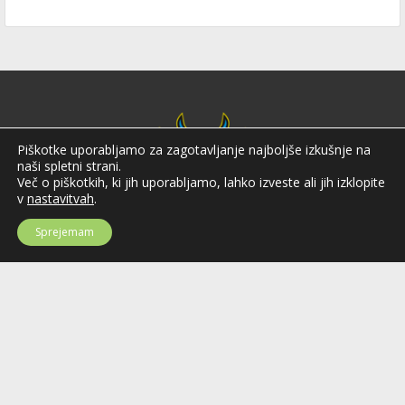
Piškotke uporabljamo za zagotavljanje najboljše izkušnje na
naši spletni strani.
Več o piškotkih, ki jih uporabljamo, lahko izveste ali jih izklopite
v
nastavitvah
.
Sprejemam
Hokejska zveza Slovenije
Hokejska zveza Slovenije (HZS) je krovna športna organizacija na področju
hokeja v Sloveniji. Organizira tekmovanja v različnih domačih in
mednarodnih hokejskih ligah in pokalih; pod njenim okriljem delujejo tudi
slovenske hokejske reprezentance.
Celovška cesta 25
SI-1000 Ljubljana