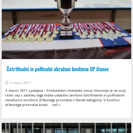
Četrtfinalni in polfinalni obračuni končnice DP članov
3. marca 2017
3. marec 2017, Ljubljana – Predsedstvo Hokejske zveze Slovenije je na svoji
redni seji v začetku tega tedna uskladilo termine četrtfinalnih in polfinalnih
obračunov končnice državnega prvenstva v članski kategoriji. V končnici
državnega prvenstva bodo ... več »