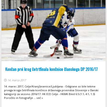
Končan prvi krog četrtfinala končnice članskega DP 2016/17
14. marca 2017
14. marec 2017, Celje/Kranj/Jesenice/Ljubljana - Odigrane so bile tekme
prvega kroga četrtfinala končnice državnega prvenstva Slovenije v članski
kategoriji za sezono 2016/17. HK ECE Celje - HKMK Bled 6:5 (1:1, 4:1, 1:3)
Poročilo in fotografije ... več »