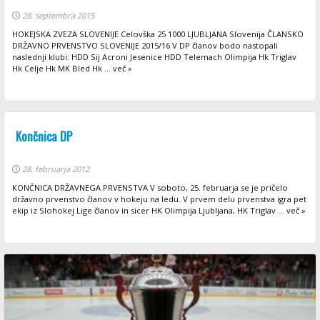
28. septembra 2015
HOKEJSKA ZVEZA SLOVENIJE Celovška 25 1000 LJUBLJANA Slovenija ČLANSKO
DRŽAVNO PRVENSTVO SLOVENIJE 2015/16 V DP članov bodo nastopali
naslednji klubi: HDD Sij Acroni Jesenice HDD Telemach Olimpija Hk Triglav
Hk Celje Hk MK Bled Hk ... več »
Končnica DP
28. februarja 2012
KONČNICA DRŽAVNEGA PRVENSTVA V soboto, 25. februarja se je pričelo
državno prvenstvo članov v hokeju na ledu. V prvem delu prvenstva igra pet
ekip iz Slohokej Lige članov in sicer HK Olimpija Ljubljana, HK Triglav ... več »