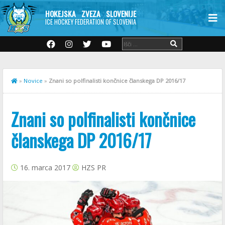
HOKEJSKA ZVEZA SLOVENIJE
ICE HOCKEY FEDERATION OF SLOVENIA
»
Novice
»
Znani so polfinalisti končnice članskega DP 2016/17
Znani so polfinalisti končnice
članskega DP 2016/17
16. marca 2017
HZS PR