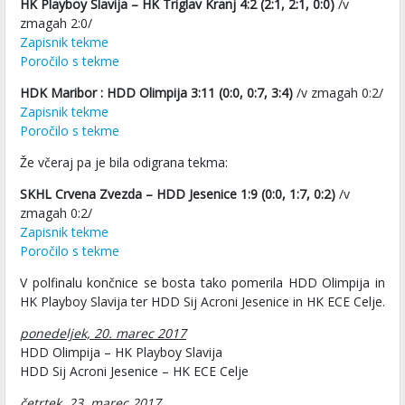
HK Playboy Slavija – HK Triglav Kranj 4:2 (2:1, 2:1, 0:0)
/v
zmagah 2:0/
Zapisnik tekme
Poročilo s tekme
HDK Maribor : HDD Olimpija 3:11 (0:0, 0:7, 3:4)
/v zmagah 0:2/
Zapisnik tekme
Poročilo s tekme
Že včeraj pa je bila odigrana tekma:
SKHL Crvena Zvezda – HDD Jesenice 1:9 (0:0, 1:7, 0:2)
/v
zmagah 0:2/
Zapisnik tekme
Poročilo s tekme
V polfinalu končnice se bosta tako pomerila HDD Olimpija in
HK Playboy Slavija ter HDD Sij Acroni Jesenice in HK ECE Celje.
ponedeljek, 20. marec 2017
HDD Olimpija – HK Playboy Slavija
HDD Sij Acroni Jesenice – HK ECE Celje
četrtek, 23. marec 2017