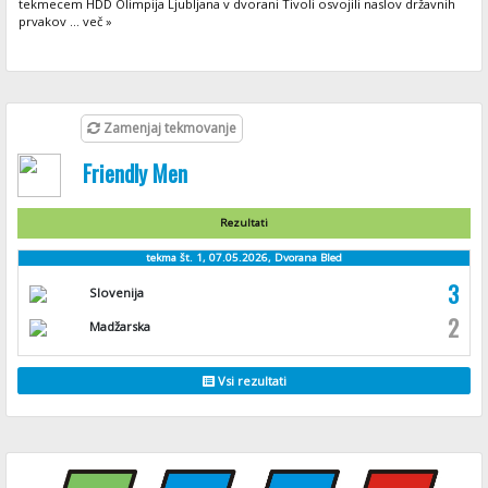
tekmecem HDD Olimpija Ljubljana v dvorani Tivoli osvojili naslov državnih
prvakov ... več »
Zamenjaj tekmovanje
Friendly Men
Rezultati
tekma št. 1, 07.05.2026, Dvorana Bled
3
Slovenija
2
Madžarska
Vsi rezultati