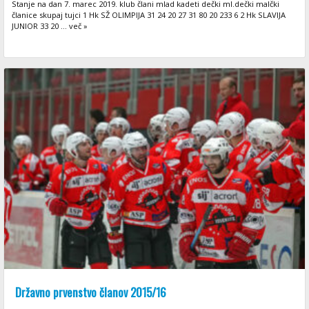
Stanje na dan 7. marec 2019. klub člani mlad kadeti dečki ml.dečki malčki
članice skupaj tujci 1 Hk SŽ OLIMPIJA 31 24 20 27 31 80 20 233 6 2 Hk SLAVIJA
JUNIOR 33 20 ... več »
Državno prvenstvo članov 2015/16