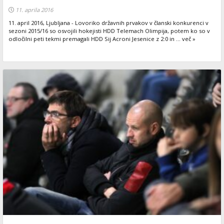
11. aprila 2016
11. april 2016, Ljubljana - Lovoriko državnih prvakov v članski konkurenci v
sezoni 2015/16 so osvojili hokejisti HDD Telemach Olimpija, potem ko so v
odločilni peti tekmi premagali HDD Sij Acroni Jesenice z 2:0 in ... več »