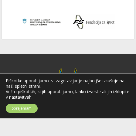
Piškotke uporabljamo za zagotavljanje najboljše izkušnje na
naši spletni strani.
Več o piškotkih, ki jih uporabljamo, lahko izveste ali jih izklopite
v
nastavitvah
.
Sprejemam
Hokejska zveza Slovenije
Hokejska zveza Slovenije (HZS) je krovna športna organizacija na področju