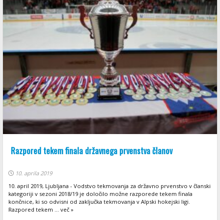
Razpored tekem finala državnega prvenstva članov
10. aprila 2019
10. april 2019, Ljubljana - Vodstvo tekmovanja za državno prvenstvo v članski
kategoriji v sezoni 2018/19 je določilo možne razporede tekem finala
končnice, ki so odvisni od zaključka tekmovanja v Alpski hokejski ligi.
Razpored tekem ... več »