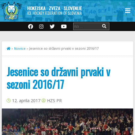
HOKEJSKA ZVEZA SLOVENIJE
ICE HOCKEY FEDERATION OF SLOVENIA
»
Novice
»
Jesenice so državni prvaki v sezoni 2016/17
Jesenice so državni prvaki v
sezoni 2016/17
12. aprila 2017
HZS PR