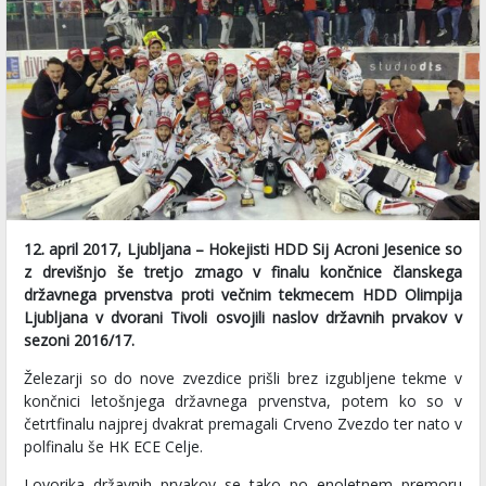
12. april 2017, Ljubljana – Hokejisti HDD Sij Acroni Jesenice so
z drevišnjo še tretjo zmago v finalu končnice članskega
državnega prvenstva proti večnim tekmecem HDD Olimpija
Ljubljana v dvorani Tivoli osvojili naslov državnih prvakov v
sezoni 2016/17.
Železarji so do nove zvezdice prišli brez izgubljene tekme v
končnici letošnjega državnega prvenstva, potem ko so v
četrtfinalu najprej dvakrat premagali Crveno Zvezdo ter nato v
polfinalu še HK ECE Celje.
Lovorika državnih prvakov se tako po enoletnem premoru