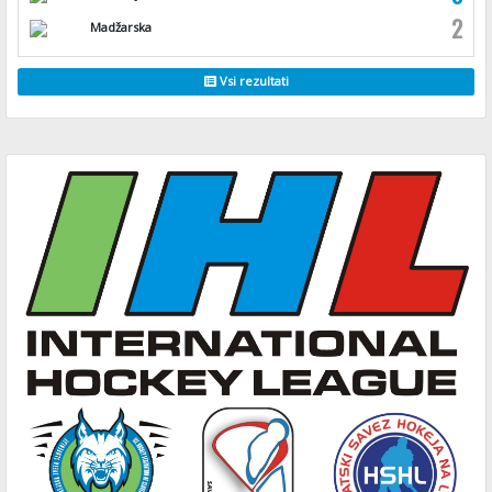
2
Madžarska
Vsi rezultati