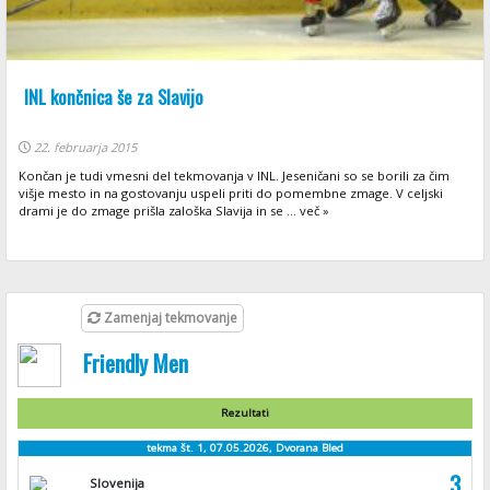
INL končnica še za Slavijo
22. februarja 2015
Končan je tudi vmesni del tekmovanja v INL. Jeseničani so se borili za čim
višje mesto in na gostovanju uspeli priti do pomembne zmage. V celjski
drami je do zmage prišla zaloška Slavija in se ... več »
Zamenjaj tekmovanje
Friendly Men
Rezultati
tekma št. 1, 07.05.2026, Dvorana Bled
3
Slovenija