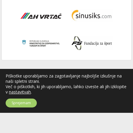
Piškotke uporabljamo za zagotavljanje najboljše izkušnje na
naši spletni strani.
Več o piškotkih, ki jih uporabljamo, lahko izveste ali jih izklopite
v
nastavitvah
.
Sprejemam