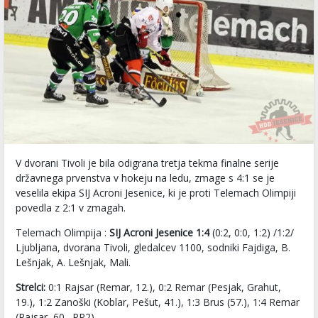
V dvorani Tivoli je bila odigrana tretja tekma finalne serije
državnega prvenstva v hokeju na ledu, zmage s 4:1 se je
veselila ekipa SIJ Acroni Jesenice, ki je proti Telemach Olimpiji
povedla z 2:1 v zmagah.
Telemach Olimpija :
SIJ Acroni Jesenice 1:4
(0:2, 0:0, 1:2) /1:2/
Ljubljana, dvorana Tivoli, gledalcev 1100, sodniki Fajdiga, B.
Lešnjak, A. Lešnjak, Mali.
Strelci:
0:1 Rajsar (Remar, 12.), 0:2 Remar (Pesjak, Grahut,
19.), 1:2 Zanoški (Koblar, Pešut, 41.), 1:3 Brus (57.), 1:4 Remar
(Rajsar, 60., PP2)