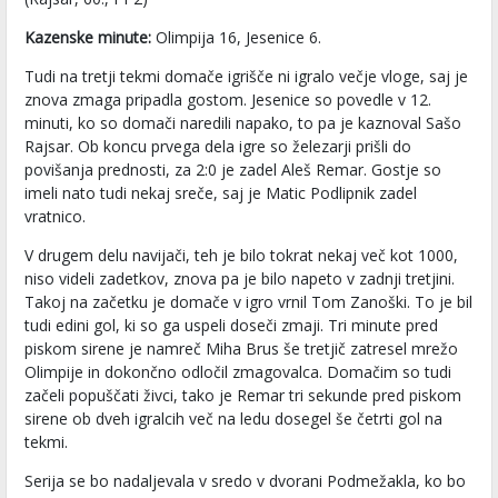
Kazenske minute:
Olimpija 16, Jesenice 6.
Tudi na tretji tekmi domače igrišče ni igralo večje vloge, saj je
znova zmaga pripadla gostom. Jesenice so povedle v 12.
minuti, ko so domači naredili napako, to pa je kaznoval Sašo
Rajsar. Ob koncu prvega dela igre so železarji prišli do
povišanja prednosti, za 2:0 je zadel Aleš Remar. Gostje so
imeli nato tudi nekaj sreče, saj je Matic Podlipnik zadel
vratnico.
V drugem delu navijači, teh je bilo tokrat nekaj več kot 1000,
niso videli zadetkov, znova pa je bilo napeto v zadnji tretjini.
Takoj na začetku je domače v igro vrnil Tom Zanoški. To je bil
tudi edini gol, ki so ga uspeli doseči zmaji. Tri minute pred
piskom sirene je namreč Miha Brus še tretjič zatresel mrežo
Olimpije in dokončno odločil zmagovalca. Domačim so tudi
začeli popuščati živci, tako je Remar tri sekunde pred piskom
sirene ob dveh igralcih več na ledu dosegel še četrti gol na
tekmi.
Serija se bo nadaljevala v sredo v dvorani Podmežakla, ko bo