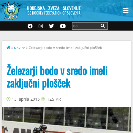
HOKEJSKA ZVEZA SLOVENIJE
ICE HOCKEY FEDERATION OF SLOVENIA
»
Novice
»
Železarji bodo v sredo imeli zaključni plošček
Železarji bodo v sredo imeli
zaključni plošček
13. aprila 2015
HZS PR