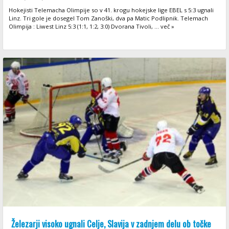
Hokejisti Telemacha Olimpije so v 41. krogu hokejske lige EBEL s 5:3 ugnali
Linz. Tri gole je dosegel Tom Zanoški, dva pa Matic Podlipnik. Telemach
Olimpija : Liwest Linz 5:3 (1:1, 1:2, 3:0) Dvorana Tivoli, ... več »
Železarji visoko ugnali Celje, Slavija v zadnjem delu ob točke