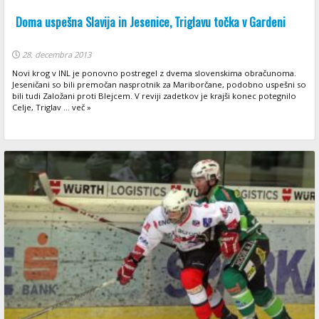
Doma uspešna Slavija in Jesenice, Triglavu točka v Gardeni
28. decembra 2013
Novi krog v INL je ponovno postregel z dvema slovenskima obračunoma.
Jeseničani so bili premočan nasprotnik za Mariborčane, podobno uspešni so
bili tudi Založani proti Blejcem. V reviji zadetkov je krajši konec potegnilo
Celje, Triglav ... več »