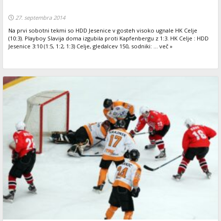
27. septembra 2014
Na prvi sobotni tekmi so HDD Jesenice v gosteh visoko ugnale HK Celje
(10:3). Playboy Slavija doma izgubila proti Kapfenbergu z 1:3. HK Celje : HDD
Jesenice 3:10 (1:5, 1:2, 1:3) Celje, gledalcev 150, sodniki: ... več »