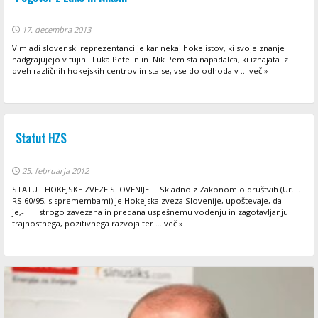
17. decembra 2013
V mladi slovenski reprezentanci je kar nekaj hokejistov, ki svoje znanje
nadgrajujejo v tujini. Luka Petelin in Nik Pem sta napadalca, ki izhajata iz
dveh različnih hokejskih centrov in sta se, vse do odhoda v ... več »
Statut HZS
25. februarja 2012
STATUT HOKEJSKE ZVEZE SLOVENIJE Skladno z Zakonom o društvih (Ur. l.
RS 60/95, s spremembami) je Hokejska zveza Slovenije, upoštevaje, da
je,- strogo zavezana in predana uspešnemu vodenju in zagotavljanju
trajnostnega, pozitivnega razvoja ter ... več »