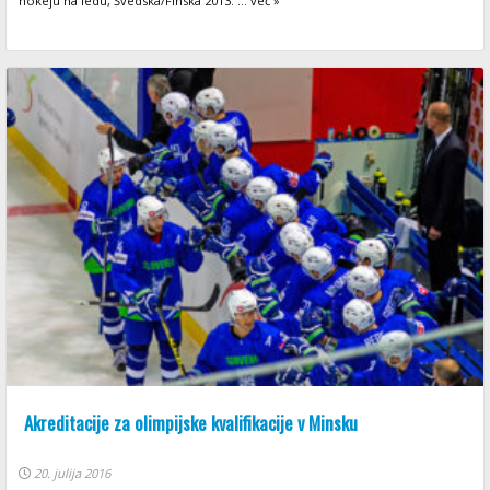
hokeju na ledu, Švedska/Finska 2013. ... več »
Akreditacije za olimpijske kvalifikacije v Minsku
20. julija 2016