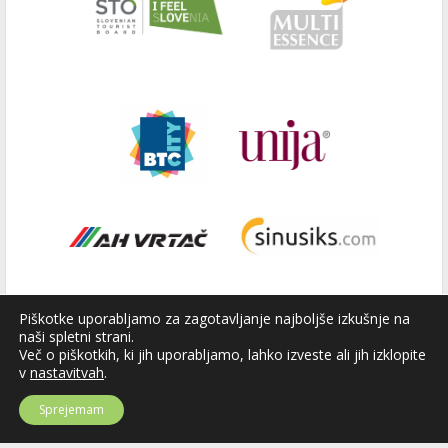
Piškotke uporabljamo za zagotavljanje najboljše izkušnje na
naši spletni strani.
Več o piškotkih, ki jih uporabljamo, lahko izveste ali jih izklopite
v
nastavitvah
.
Sprejemam