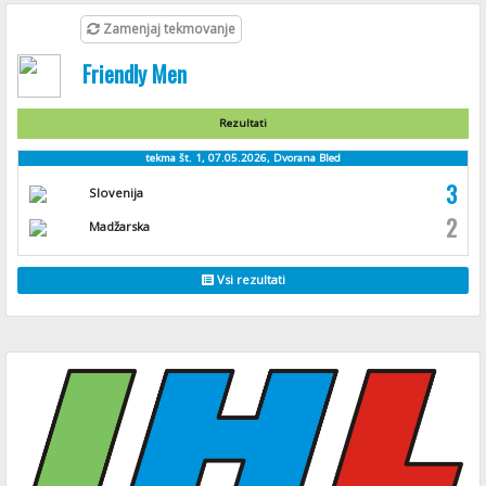
Zamenjaj tekmovanje
Friendly Men
Rezultati
tekma št. 1, 07.05.2026, Dvorana Bled
3
Slovenija
2
Madžarska
Vsi rezultati