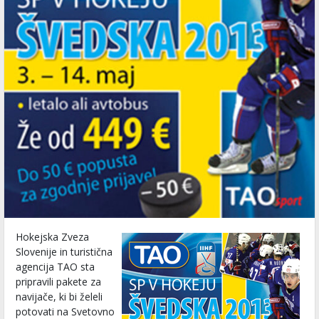
Hokejska Zveza
Slovenije in turistična
agencija TAO sta
pripravili pakete za
navijače, ki bi želeli
potovati na Svetovno