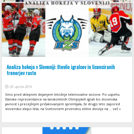
Analiza hokeja v Sloveniji: število igralcev in licenciranih
trenerjev raste
29. aprila 2015
Smo pred sklepnim dejanjem letošnje tekmovalne sezone. Po uspehu
članske reprezentance na lanskoletnih Olimpijskih igrah bo slovenska
javnost s precejšnjim pričakovanjem spremljala, že drugo leto zapored
slovensko ekipo leta, na Svetovnem prvenstvu elitne divizije na ... več »