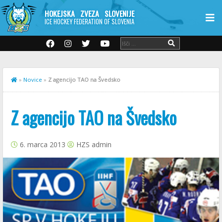
HOKEJSKA ZVEZA SLOVENIJE
ICE HOCKEY FEDERATION OF SLOVENIA
»
Novice
»
Z agencijo TAO na Švedsko
Z agencijo TAO na Švedsko
6. marca 2013
HZS admin