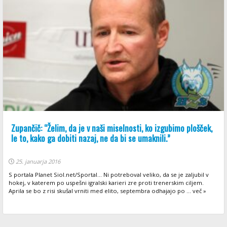
Zupančič: “Želim, da je v naši miselnosti, ko izgubimo plošček,
le to, kako ga dobiti nazaj, ne da bi se umaknili.”
25. januarja 2016
S portala Planet Siol.net/Sportal... Ni potreboval veliko, da se je zaljubil v
hokej, v katerem po uspešni igralski karieri zre proti trenerskim ciljem.
Aprila se bo z risi skušal vrniti med elito, septembra odhajajo po ... več »