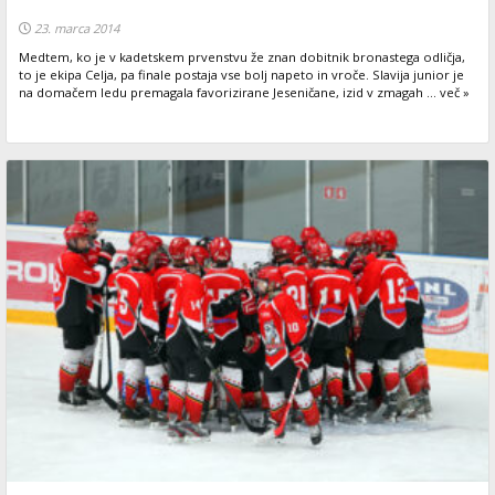
23. marca 2014
Medtem, ko je v kadetskem prvenstvu že znan dobitnik bronastega odličja,
to je ekipa Celja, pa finale postaja vse bolj napeto in vroče. Slavija junior je
na domačem ledu premagala favorizirane Jeseničane, izid v zmagah ... več »