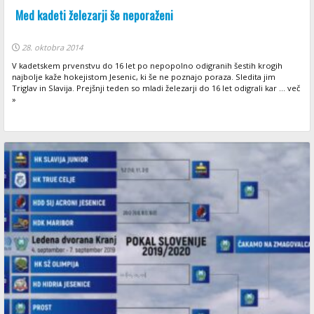
Med kadeti železarji še neporaženi
28. oktobra 2014
V kadetskem prvenstvu do 16 let po nepopolno odigranih šestih krogih
najbolje kaže hokejistom Jesenic, ki še ne poznajo poraza. Sledita jim
Triglav in Slavija. Prejšnji teden so mladi železarji do 16 let odigrali kar ... več
»