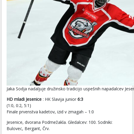
Jaka Sodja nadaljuje družinsko tradicijo uspešnih napadalcev Jese
HD mladi Jesenice
: HK Slavija junior
6:3
(1:0, 0:2, 5:1)
Finale prvenstva kadetov, izid v zmagah – 1:0
Jesenice, dvorana Podmežakla. Gledalcev: 100. Sodniki:
Bulovec, Bergant, Črv.