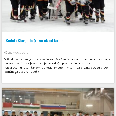
Kadeti Slavije le še korak od krone
26. marca 2014
V finalu kadetskega prvenstva je zaloška Slavija prišla do pomembne zmage
na gostovanju. Na Jesenicah je po odlični prvi tretjini in mirnem
nadaljevanju Jeseničanom odnesla zmago in v seriji za prvaka povedla. Do
končnega uspeha ... več »