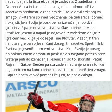
napad, pa je bila tista ekipa, ki je zadevala. Z zadetkoma
Domna Vidica in Luke Lebna so gosti na odmor odšli z
zadetkom prednosti. V zadnjem delu se je odvil srdit boj za
zmago, v katerem so imeli več znanja, pa tudi sreče, domači
hokejisti. Jaka Sodja je poskrbel za izenačenje, ob dveh
igralcih več pa je novo vodstvo za Slavijo prinesel Mark
Stražišar. Jeseniški napad je odgovoril z zadetkom ob igri z
igralcem več, ki ga je dosegel Tine Klofutar. V zadnjih treh
minutah igre pa so Jeseničani dosegli tri zadetke. Spretni Erik
Svetina je Jeseničanom vrnil vodstvo. Klop Slavije je posegla
po polminutnem odmoru in poskušala s tvegano potezo brez
vratarja priti do izenačenja. Jeseničani so to izkoristili, Patrik
Rajsar in Gašper Seršen pa sta zadela nebranjeno mrežo, kar
je Jesenicam na koncu prineslo rezultatsko prepričljivo zmago.
Ekipi se bosta vnovič pomerili že jutri, to pot v Zalogu.