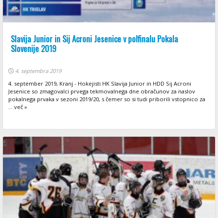
Slavija Junior in Sij Acroni Jesenice v polfinalu Pokala
Slovenije 2019
4. septembra 2019
4. september 2019, Kranj - Hokejisti HK Slavija Junior in HDD Sij Acroni
Jesenice so zmagovalci prvega tekmovalnega dne obračunov za naslov
pokalnega prvaka v sezoni 2019/20, s čemer so si tudi priborili vstopnico za
... več »