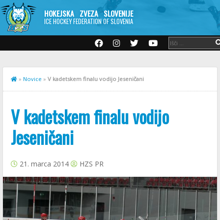
HOKEJSKA ZVEZA SLOVENIJE
ICE HOCKEY FEDERATION OF SLOVENIA
»
Novice
»
V kadetskem finalu vodijo Jeseničani
V kadetskem finalu vodijo
Jeseničani
21. marca 2014
HZS PR