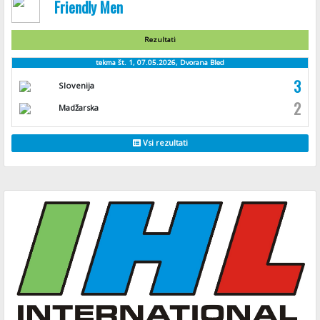
Friendly Men
Rezultati
tekma št. 1, 07.05.2026, Dvorana Bled
3
Slovenija
2
Madžarska
Vsi rezultati