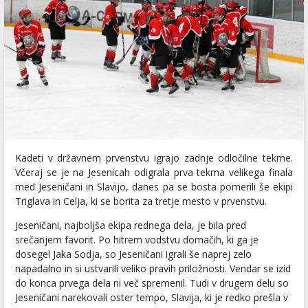
Kadeti v državnem prvenstvu igrajo zadnje odločilne tekme.
Včeraj se je na Jesenicah odigrala prva tekma velikega finala
med Jeseničani in Slavijo, danes pa se bosta pomerili še ekipi
Triglava in Celja, ki se borita za tretje mesto v prvenstvu.
Jeseničani, najboljša ekipa rednega dela, je bila pred
srečanjem favorit. Po hitrem vodstvu domačih, ki ga je
dosegel Jaka Sodja, so Jeseničani igrali še naprej zelo
napadalno in si ustvarili veliko pravih priložnosti. Vendar se izid
do konca prvega dela ni več spremenil. Tudi v drugem delu so
Jeseničani narekovali oster tempo, Slavija, ki je redko prešla v