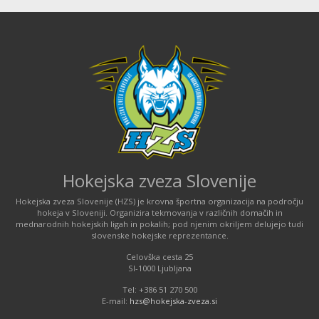
Hokejska zveza Slovenije
Hokejska zveza Slovenije (HZS) je krovna športna organizacija na področju
hokeja v Sloveniji. Organizira tekmovanja v različnih domačih in
mednarodnih hokejskih ligah in pokalih; pod njenim okriljem delujejo tudi
slovenske hokejske reprezentance.
Celovška cesta 25
SI-1000 Ljubljana
Tel: +386 51 270 500
E-mail:
hzs@hokejska-zveza.si