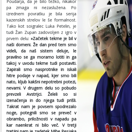
Poudarja, da je bilo težko, nikakor
pa zmaga ni nezaslužena. Po
izrednem povratku je bila serija
kazenskih strelov le še formalnost.
Tako kot soigralec Luka Petelin, je
tudi Žan Zupan zadovoljen z igro v
prvem delu:
»Začetek tekme je bil v
naši domeni. Že dan pred tem smo
videli, da naš sistem deluje, le
pravilno se ga moramo lotiti in ga
takoj v uvodu tekme tudi postaviti.
Zapirali smo nasprotnike in iskali
hitre podaje v napad, kjer smo bili
nato, kljub kakšni nepotrebni potezi,
nevarni. V drugem delu so pobudo
prevzeli Avstrijci. Želeli so si
izenačenja in do njega tudi prišli.
Takrat nam je povsem spodrezalo
noge, potegnili smo se preveč v
obrambo, priložnosti v napadu pa
kar naenkrat ni bilo več. V tretji
tretjini nam je zadetek Mihe Pesjaka