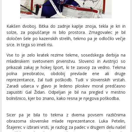
Kakšen dvoboj. Bitka do zadnje kaplje znoja, tekla je kri in
solze, za popuščanje ni bilo prostora. Zmagovalec je bil
določen šele po kazenskih strelih, tekmo pa je odločilo večje
srce. In tega so imeli risi.
Vse to je zelo kratek rezime tekme, sosedskega derbija na
mladinskem svetovnem prvenstvu. Slovenci in Avstrijci so
prikazali zakaj je hokej šport, ki te zasvoji za vedno. Tekma
polna preobratov, obdobij prevlade ene ali druge
reprezentance, žal tudi poškodb. Tudi v slovenskih vrstah.
Zaradi udarca v glavo je ledeno ploskev moral predčasno
zapustiti Gal Židan. Odpeljan je bil na pregled v mestno
bolnišnico, kjer bo znano, kako resna je njegova poškodba.
Sicer pa je bila to tekma z dvema povsem različnima
obrazoma slovenske mlade reprezentance. Luka Petelin,
Štajerec v izbrani vrsti, je razlog za padec v drugem delu našel