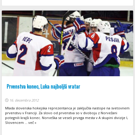
Prvenstva konec, Luka najboljši vratar
16. decembra 2012
Mlada slovenska hokejska reprezentanca je zaključila nastope na svetovnem
prvenstvu v Franciji. Za slovo od prvenstva so v dvoboju z Norvežani
potegnili krajši konec. Norveška se veseli prvega mesta v A skupini divizije I,
Slovencem ... več »