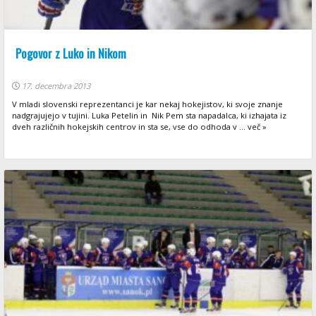
Pogovor z Luko in Nikom
17. decembra 2013
V mladi slovenski reprezentanci je kar nekaj hokejistov, ki svoje znanje
nadgrajujejo v tujini. Luka Petelin in Nik Pem sta napadalca, ki izhajata iz
dveh različnih hokejskih centrov in sta se, vse do odhoda v ... več »