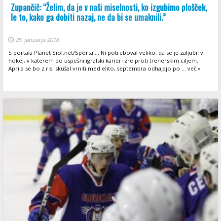
Zupančič: “Želim, da je v naši miselnosti, ko izgubimo plošček,
le to, kako ga dobiti nazaj, ne da bi se umaknili.”
25. januarja 2016
S portala Planet Siol.net/Sportal... Ni potreboval veliko, da se je zaljubil v
hokej, v katerem po uspešni igralski karieri zre proti trenerskim ciljem.
Aprila se bo z risi skušal vrniti med elito, septembra odhajajo po ... več »