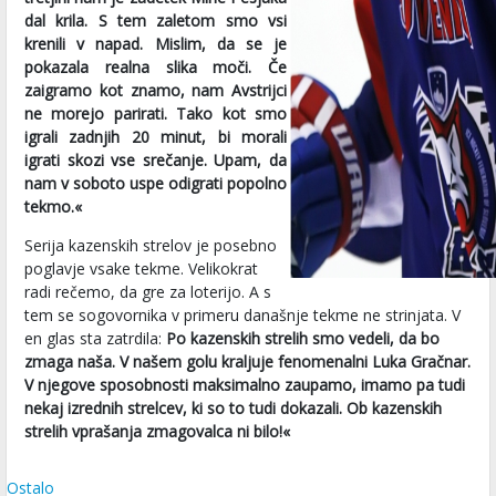
dal krila. S tem zaletom smo vsi
krenili v napad. Mislim, da se je
pokazala realna slika moči. Če
zaigramo kot znamo, nam Avstrijci
ne morejo parirati. Tako kot smo
igrali zadnjih 20 minut, bi morali
igrati skozi vse srečanje. Upam, da
nam v soboto uspe odigrati popolno
tekmo.«
Serija kazenskih strelov je posebno
poglavje vsake tekme. Velikokrat
radi rečemo, da gre za loterijo. A s
tem se sogovornika v primeru današnje tekme ne strinjata. V
en glas sta zatrdila:
Po kazenskih strelih smo vedeli, da bo
zmaga naša. V našem golu kraljuje fenomenalni Luka Gračnar.
V njegove sposobnosti maksimalno zaupamo, imamo pa tudi
nekaj izrednih strelcev, ki so to tudi dokazali. Ob kazenskih
strelih vprašanja zmagovalca ni bilo!«
Ostalo