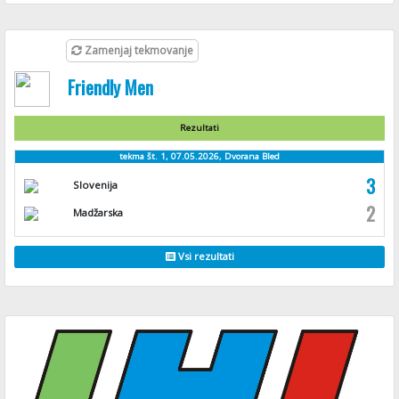
Zamenjaj tekmovanje
Friendly Men
Rezultati
tekma št. 1, 07.05.2026, Dvorana Bled
3
Slovenija
2
Madžarska
Vsi rezultati