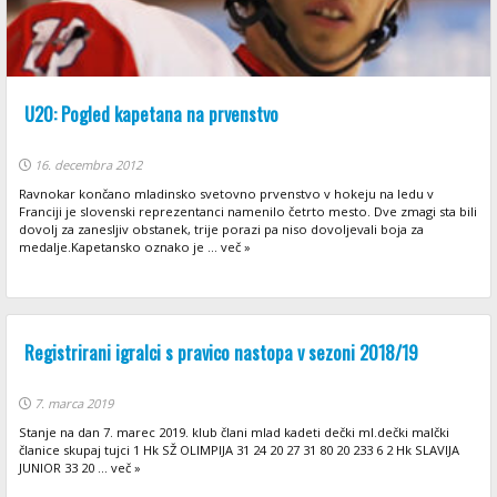
U20: Pogled kapetana na prvenstvo
16. decembra 2012
Ravnokar končano mladinsko svetovno prvenstvo v hokeju na ledu v
Franciji je slovenski reprezentanci namenilo četrto mesto. Dve zmagi sta bili
dovolj za zanesljiv obstanek, trije porazi pa niso dovoljevali boja za
medalje.Kapetansko oznako je ... več »
Registrirani igralci s pravico nastopa v sezoni 2018/19
7. marca 2019
Stanje na dan 7. marec 2019. klub člani mlad kadeti dečki ml.dečki malčki
članice skupaj tujci 1 Hk SŽ OLIMPIJA 31 24 20 27 31 80 20 233 6 2 Hk SLAVIJA
JUNIOR 33 20 ... več »