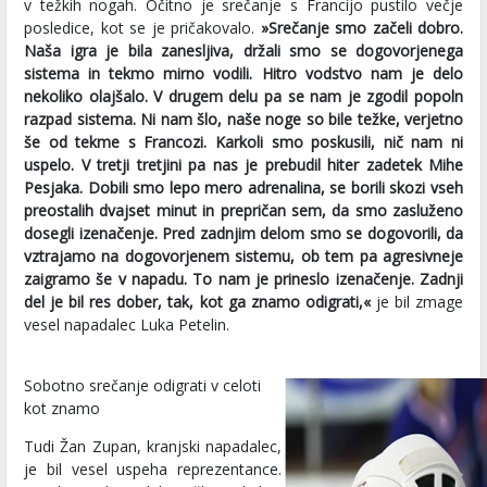
v težkih nogah. Očitno je srečanje s Francijo pustilo večje
posledice, kot se je pričakovalo.
»Srečanje smo začeli dobro.
Naša igra je bila zanesljiva, držali smo se dogovorjenega
sistema in tekmo mirno vodili. Hitro vodstvo nam je delo
nekoliko olajšalo. V drugem delu pa se nam je zgodil popoln
razpad sistema. Ni nam šlo, naše noge so bile težke, verjetno
še od tekme s Francozi. Karkoli smo poskusili, nič nam ni
uspelo. V tretji tretjini pa nas je prebudil hiter zadetek Mihe
Pesjaka. Dobili smo lepo mero adrenalina, se borili skozi vseh
preostalih dvajset minut in prepričan sem, da smo zasluženo
dosegli izenačenje. Pred zadnjim delom smo se dogovorili, da
vztrajamo na dogovorjenem sistemu, ob tem pa agresivneje
zaigramo še v napadu. To nam je prineslo izenačenje. Zadnji
del je bil res dober, tak, kot ga znamo odigrati,«
je bil zmage
vesel napadalec Luka Petelin.
Sobotno srečanje odigrati v celoti
kot znamo
Tudi Žan Zupan, kranjski napadalec,
je bil vesel uspeha reprezentance.