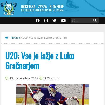
HOKEJSKA ZVEZA SLOVENIJE
ICE HOCKEY FEDERATION OF SLOVENIA
»
Novice
»
U20: Vse je lažje z Luko Gračnarjem
U20: Vse je lažje z Luko
Gračnarjem
13. decembra 2012
HZS admin