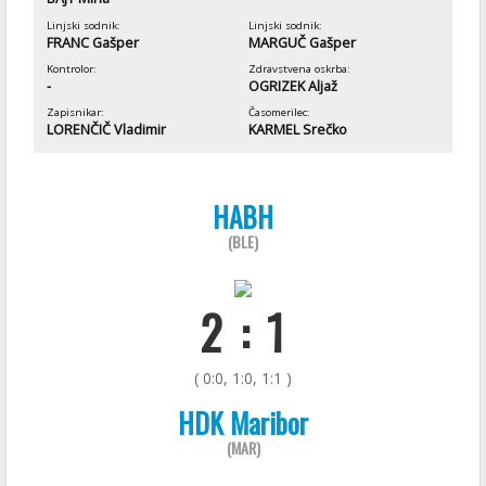
Linjski sodnik:
Linjski sodnik:
FRANC Gašper
MARGUČ Gašper
Kontrolor:
Zdravstvena oskrba:
-
OGRIZEK Aljaž
Zapisnikar:
Časomerilec:
LORENČIČ Vladimir
KARMEL Srečko
HABH
(BLE)
2 : 1
( 0:0, 1:0, 1:1 )
HDK Maribor
(MAR)