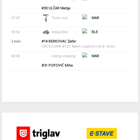
#30
ULČAR Matija
57:47
Time-out
MAR
59:56
Izključitev
BLE
2 min
#14
BERKOVAC Zafar
CROSS (IIHF #127, Nalet s palico)
[ 59:56 - 60:00 ]
60:00
Izstop vratarja
MAR
#31
POPOVIĆ Miha