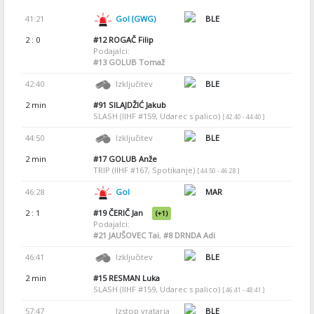
41:21
Gol (GWG)
BLE
2 : 0
#12
ROGAČ Filip
Podajalci:
#13
GOLUB Tomaž
42:40
Izključitev
BLE
2 min
#91
SILAJDŽIĆ Jakub
SLASH (IIHF #159, Udarec s palico)
[ 42:40 - 44:40 ]
44:50
Izključitev
BLE
2 min
#17
GOLUB Anže
TRIP (IIHF #167, Spotikanje)
[ 44:50 - 46:28 ]
46:28
Gol
MAR
2 : 1
#19
ČERIČ Jan
(+1)
Podajalci:
#21
JAUŠOVEC Tai
,
#8
DRNDA Adi
46:41
Izključitev
BLE
2 min
#15
RESMAN Luka
SLASH (IIHF #159, Udarec s palico)
[ 46:41 - 48:41 ]
57:47
Izstop vratarja
BLE