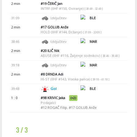
2 min
#19
ČERIČ Jan
INTRF (IIHF #150, Oviranje)
[ 30:49 - 32:49 ]
31:09
Izključitev
BLE
2 min
#17
GOLUB Anže
HOLD (IIHF #144, Držanje)
[ 31:09 - 33:09 ]
38:46
Izključitev
MAR
2 min
#20
ILIČ Nik
ABUSE (IIHF #116, Žaljenje sodnikov)
[ 38:46 - 39:48 ]
39:18
Izključitev
MAR
2 min
#8
DRNDA Adi
HI-ST (IIHF #143, Visoka palica)
[ 39:18 - 41:18 ]
39:48
Gol
BLE
1 : 0
#98
KRIVIC Jaka
(+2)
Podajalci:
#12
ROGAČ Filip
,
#17
GOLUB Anže
3 / 3