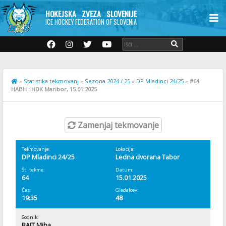
HOKEJSKA ZVEZA SLOVENIJE
ICE HOCKEY FEDERATION OF SLOVENIA
»
Statistika tekmovanj
»
Sezona 2024 / 25
»
DP Mladinci 24/25
»
#64
HABH : HDK Maribor, 15.01.2025
Zamenjaj tekmovanje
Tekmovanje:
Lokacija:
DP Mladinci 24/25
Ledna dvorana Tabor
Št. tekme:
Datum:
64
15.01.2025
Čas:
Gledalcev:
19:35
48
Sodnik:
BAJT Miha