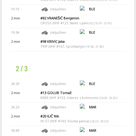
10:10
Izključitev
BLE
2 min
#82
VRANEŠIĆ Benjamin
CROSS (IIHF #127, Nalet s palico)
[ 10:10 - 12:10 ]
19:34
Izključitev
BLE
2 min
#98
KRIVIC Jaka
TRIP (IIHF #167, Spotikanje)
[ 19:34 - 21:34 ]
2 / 3
24:29
Izključitev
BLE
2 min
#13
GOLUB Tomaž
KNEE (IIHF #153, Udarec s kolenom)
[ 24:29 - 26:29 ]
26:23
Izključitev
MAR
2 min
#20
ILIČ Nik
HI-ST (IIHF #143, Visoka palica)
[ 26:23 - 28:23 ]
30:49
Izključitev
MAR