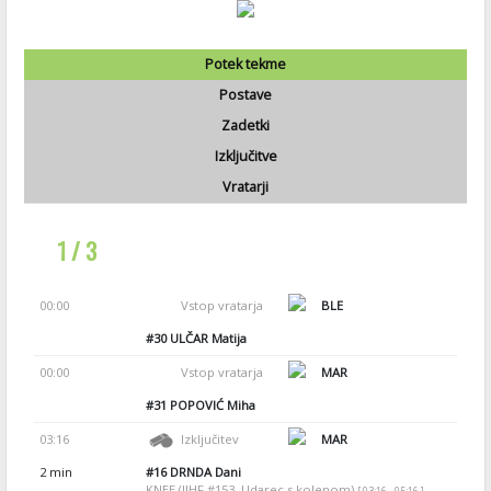
Potek tekme
Postave
Zadetki
Izključitve
Vratarji
1 / 3
00:00
Vstop vratarja
BLE
#30
ULČAR Matija
00:00
Vstop vratarja
MAR
#31
POPOVIĆ Miha
03:16
Izključitev
MAR
2 min
#16
DRNDA Dani
KNEE (IIHF #153, Udarec s kolenom)
[ 03:16 - 05:16 ]