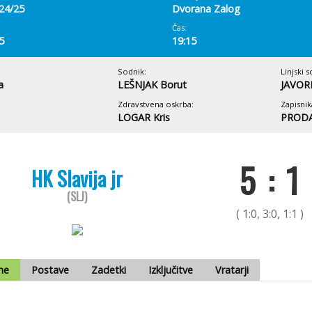
 24/25
Dvorana Zalog
Čas:
5
19:15
Sodnik:
Linjski s
a
LEŠNJAK Borut
JAVORN
Zdravstvena oskrba:
Zapisnik
LOGAR Kris
PRODA
5 : 1
HK Slavija jr
(SLJ)
( 1:0, 3:0, 1:1 )
me
Postave
Zadetki
Izključitve
Vratarji