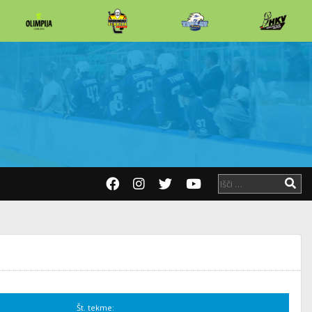
Št. tekme: