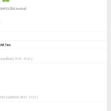
MPOLŠEK Andraž
1
ČAR Teo
ka palica)
[ 35:41 - 37:41 ]
rec s palico)
[ 49:01 - 51:01 ]