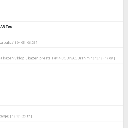
ČAR Teo
ka palica)
[ 04:05 - 06:05 ]
la kazen v klopi), kazen prestaja #14 BOBINAC Branimir
[ 15:18 - 17:08 ]
1
ikanje)
[ 18:17 - 20:17 ]