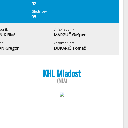
52
Gledalcev:
95
odnik:
Linjski sodnik:
IK Blaž
MARGUČ Gašper
ar:
Časomerilec:
N Gregor
DUKARIČ Tomaž
KHL Mladost
(MLA)