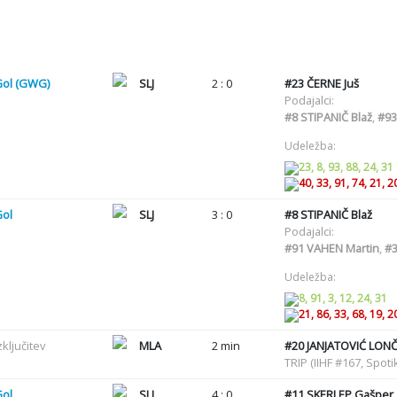
Gol (GWG)
SLJ
2 : 0
#23
ČERNE Juš
Podajalci:
#8
STIPANIČ Blaž
,
#93
Udeležba:
23, 8, 93, 88, 24, 31
40, 33, 91, 74, 21, 2
Gol
SLJ
3 : 0
#8
STIPANIČ Blaž
Podajalci:
#91
VAHEN Martin
,
#
Udeležba:
8, 91, 3, 12, 24, 31
21, 86, 33, 68, 19, 2
zključitev
MLA
2 min
#20
JANJATOVIĆ LON
TRIP (IIHF #167, Spo
Gol
SLJ
4 : 0
#11
SKERLEP Gašper