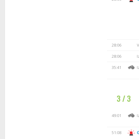
28:06
V
28:06
I
35:41
I
3 / 3
49:01
I
51:08