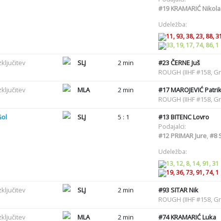
#19
KRAMARIĆ Nikola
Udeležba:
11, 93, 38, 23, 88, 3
33, 19, 17, 74, 86, 1
zključitev
SLJ
2 min
#23
ČERNE Juš
ROUGH (IIHF #158, G
zključitev
MLA
2 min
#17
MAROJEVIĆ Patri
ROUGH (IIHF #158, G
Gol
SLJ
5 : 1
#13
BITENC Lovro
Podajalci:
#12
PRIMAR Jure
,
#8
S
Udeležba:
13, 12, 8, 14, 91, 31
19, 36, 73, 91, 74, 1
zključitev
SLJ
2 min
#93
SITAR Nik
ROUGH (IIHF #158, G
zključitev
MLA
2 min
#74
KRAMARIĆ Luka