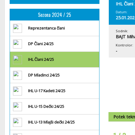
IHL Člani
Datum:
Sezona 2024 / 25
25.01.202
Reprezentanca člani
Sodnik:
BAJT Mih
DP Člani 24/25
Kontrolor:
-
IHL Člani 24/25
DP Mladinci 24/25
IHL U-17 Kadeti 24/25
IHL U-15 Dečki 24/25
Potek tek
IHL U-13 Mlajši dečki 24/25