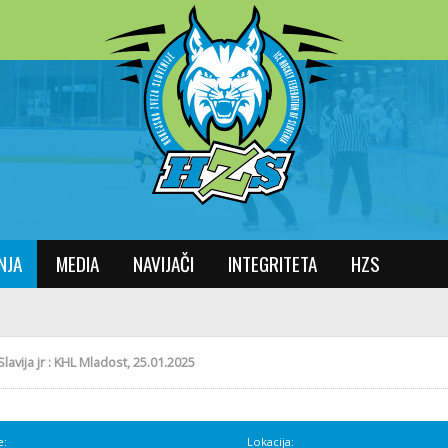
NJA
MEDIA
NAVIJAČI
INTEGRITETA
HZS
lavija jr : KHL Mladost, 25.01.2025
e:
Lokacija: