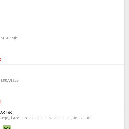
SITAR Nik
0
3
LESAR Lev
0
ČAR Teo
tikanje), kazen prestaja #73 GRGURIĆ Luka
[ 28:00 - 28:06 ]
(+1)