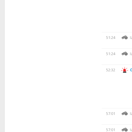
51:24
I
51:24
I
52:32
57:01
I
57:01
I