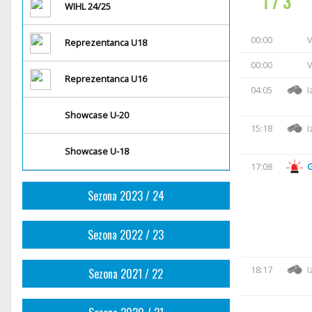
1 / 3
WIHL 24/25
00:00
V
Reprezentanca U18
00:00
V
Reprezentanca U16
04:05
I
Showcase U-20
15:18
I
Showcase U-18
17:08
Sezona 2023 / 24
Sezona 2022 / 23
18:17
I
Sezona 2021 / 22