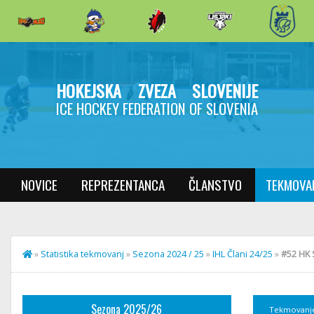
HOKEJSKA ZVEZA SLOVENIJE
ICE HOCKEY FEDERATION OF SLOVENIA
NOVICE
REPREZENTANCA
ČLANSTVO
TEKMOVA
»
Statistika tekmovanj
»
Sezona 2024 / 25
»
IHL Člani 24/25
»
#52 HK S
Sezona 2025/26
Tekmovanj