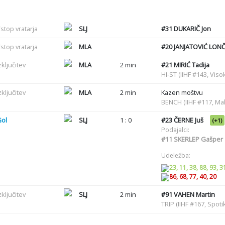
stop vratarja
SLJ
#31
DUKARIČ Jon
stop vratarja
MLA
#20
JANJATOVIĆ LON
zključitev
MLA
2 min
#21
MIRIĆ Tadija
HI-ST (IIHF #143, Viso
zključitev
MLA
2 min
Kazen moštvu
BENCH (IIHF #117, Ma
Gol
SLJ
1 : 0
#23
ČERNE Juš
(+1)
Podajalci:
#11
SKERLEP Gašper
Udeležba:
23, 11, 38, 88, 93, 3
86, 68, 77, 40, 20
zključitev
SLJ
2 min
#91
VAHEN Martin
TRIP (IIHF #167, Spot