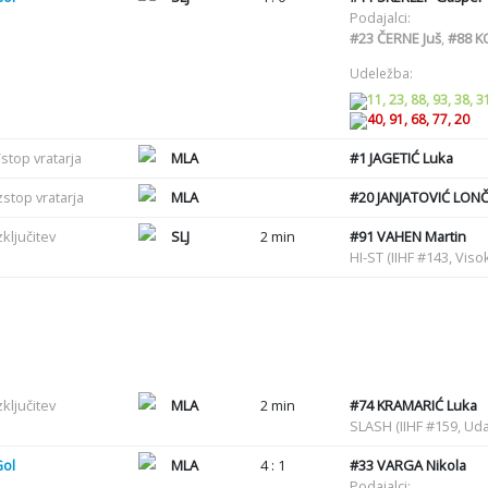
Podajalci:
#23
ČERNE Juš
,
#88
KO
Udeležba:
11, 23, 88, 93, 38, 3
40, 91, 68, 77, 20
stop vratarja
MLA
#1
JAGETIĆ Luka
zstop vratarja
MLA
#20
JANJATOVIĆ LON
zključitev
SLJ
2 min
#91
VAHEN Martin
HI-ST (IIHF #143, Viso
zključitev
MLA
2 min
#74
KRAMARIĆ Luka
SLASH (IIHF #159, Uda
Gol
MLA
4 : 1
#33
VARGA Nikola
Podajalci: