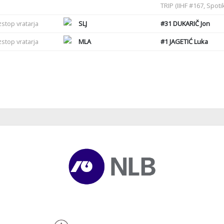
TRIP (IIHF #167, Spot
zstop vratarja
SLJ
#31
DUKARIČ Jon
zstop vratarja
MLA
#1
JAGETIĆ Luka