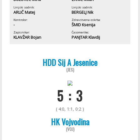
Linjski sodnik:
Linjski sodnik:
ARLIČ Matej
BERGELJ Nik
Kontrolor:
Zdravstvena oskrba:
-
ŠMID Ksenija
Zapisnikar:
Časomerilec:
KLAVŽAR Bojan
PANJTAR Klavdij
HDD Sij A Jesenice
(JES)
5 : 3
( 4:0, 1:1, 0:2 )
HK Vojvodina
(VOJ)