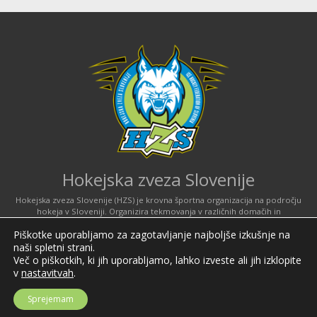
Hokejska zveza Slovenije
Hokejska zveza Slovenije (HZS) je krovna športna organizacija na področju
hokeja v Sloveniji. Organizira tekmovanja v različnih domačih in
mednarodnih hokejskih ligah in pokalih; pod njenim okriljem delujejo tudi
Piškotke uporabljamo za zagotavljanje najboljše izkušnje na
slovenske hokejske reprezentance.
naši spletni strani.
Celovška cesta 25
Več o piškotkih, ki jih uporabljamo, lahko izveste ali jih izklopite
SI-1000 Ljubljana
v
nastavitvah
.
Tel: +386 51 270 500
Sprejemam
E-mail:
hzs@hokejska-zveza.si