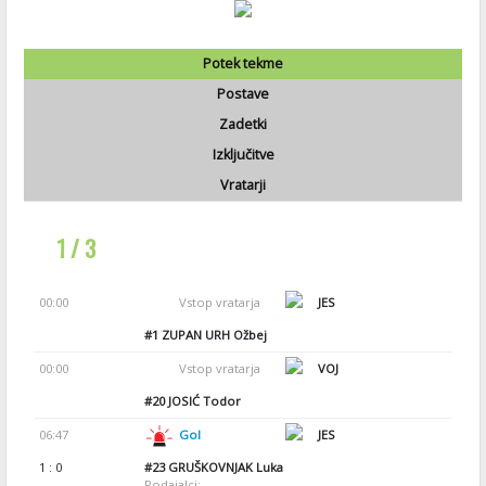
Potek tekme
Postave
Zadetki
Izključitve
Vratarji
1 / 3
00:00
Vstop vratarja
JES
#1
ZUPAN URH Ožbej
00:00
Vstop vratarja
VOJ
#20
JOSIĆ Todor
06:47
Gol
JES
1 : 0
#23
GRUŠKOVNJAK Luka
Podajalci: