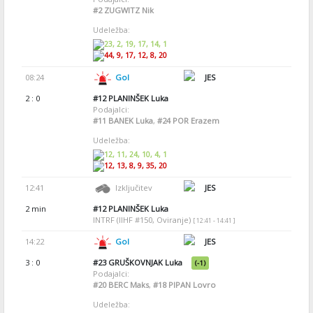
#2
ZUGWITZ Nik
Udeležba:
23, 2, 19, 17, 14, 1
44, 9, 17, 12, 8, 20
08:24
Gol
JES
2 : 0
#12
PLANINŠEK Luka
Podajalci:
#11
BANEK Luka
,
#24
POR Erazem
Udeležba:
12, 11, 24, 10, 4, 1
12, 13, 8, 9, 35, 20
12:41
Izključitev
JES
2 min
#12
PLANINŠEK Luka
INTRF (IIHF #150, Oviranje)
[ 12:41 - 14:41 ]
14:22
Gol
JES
3 : 0
#23
GRUŠKOVNJAK Luka
(-1)
Podajalci:
#20
BERC Maks
,
#18
PIPAN Lovro
Udeležba: