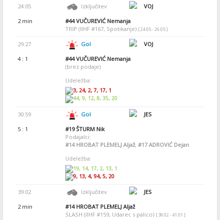
24:05
Izključitev
VOJ
2 min
#44
VUČUREVIĆ Nemanja
TRIP (IIHF #167, Spotikanje)
[ 24:05 - 26:05 ]
29:27
Gol
VOJ
4 : 1
#44
VUČUREVIĆ Nemanja
(brez podaje)
Udeležba:
3, 24, 2, 7, 17, 1
44, 9, 12, 8, 35, 20
30:59
Gol
JES
5 : 1
#19
ŠTURM Nik
Podajalci:
#14
HROBAT PLEMELJ Aljaž
,
#17
ADROVIĆ Dejan
Udeležba:
19, 14, 17, 2, 13, 1
9, 13, 4, 94, 5, 20
39:02
Izključitev
JES
2 min
#14
HROBAT PLEMELJ Aljaž
SLASH (IIHF #159, Udarec s palico)
[ 39:02 - 41:01 ]