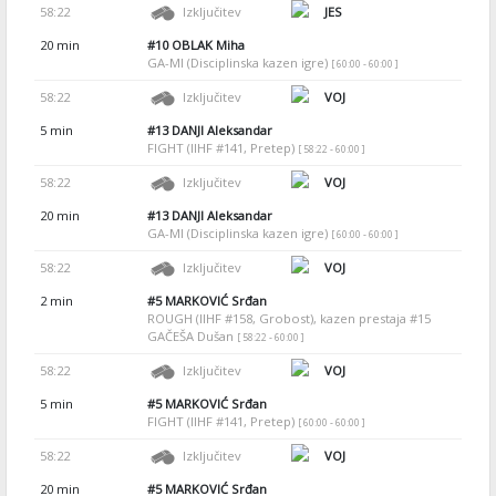
58:22
Izključitev
JES
20 min
#10
OBLAK Miha
GA-MI (Disciplinska kazen igre)
[ 60:00 - 60:00 ]
58:22
Izključitev
VOJ
5 min
#13
DANJI Aleksandar
FIGHT (IIHF #141, Pretep)
[ 58:22 - 60:00 ]
58:22
Izključitev
VOJ
20 min
#13
DANJI Aleksandar
GA-MI (Disciplinska kazen igre)
[ 60:00 - 60:00 ]
58:22
Izključitev
VOJ
2 min
#5
MARKOVIĆ Srđan
ROUGH (IIHF #158, Grobost), kazen prestaja #15
GAČEŠA Dušan
[ 58:22 - 60:00 ]
58:22
Izključitev
VOJ
5 min
#5
MARKOVIĆ Srđan
FIGHT (IIHF #141, Pretep)
[ 60:00 - 60:00 ]
58:22
Izključitev
VOJ
20 min
#5
MARKOVIĆ Srđan