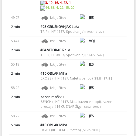
3, 10, 16, 4, 22, 1
44, 35, 4, 22, 15, 20
49:27
Izključitev
JES
2 min
#23
GRUŠKOVNJAK Luka
TRIP (IIHF #167, Spotikanje)
[ 49:27 - 51:27 ]
53:47
Izključitev
VOJ
2 min
#94
VITORAC Relja
TRIP (IIHF #167, Spotikanje)
[ 53:47 - 55:47 ]
55:18
Izključitev
JES
2 min
#10
OBLAK Miha
CROSS (IIHF #127, Nalet s palico)
[ 55:18 - 57:18 ]
58:22
Izključitev
JES
2 min
Kazen moštvu
BENCH (IIHF #117, Mala kazen v klopi), kazen
prestaja #16 CUZNAR Žiga
[ 58:22 - 60:00 ]
58:22
Izključitev
JES
5 min
#10
OBLAK Miha
FIGHT (IIHF #141, Pretep)
[ 58:22 - 60:00 ]