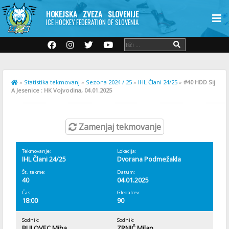
HOKEJSKA ZVEZA SLOVENIJE
ICE HOCKEY FEDERATION OF SLOVENIA
»
Statistika tekmovanj
»
Sezona 2024 / 25
»
IHL Člani 24/25
»
#40 HDD Sij
A Jesenice : HK Vojvodina, 04.01.2025
Zamenjaj tekmovanje
Tekmovanje:
Lokacija:
IHL Člani 24/25
Dvorana Podmežakla
Št. tekme:
Datum:
40
04.01.2025
Čas:
Gledalcev:
18:00
90
Sodnik:
Sodnik:
BULOVEC Miha
ZRNIČ Milan