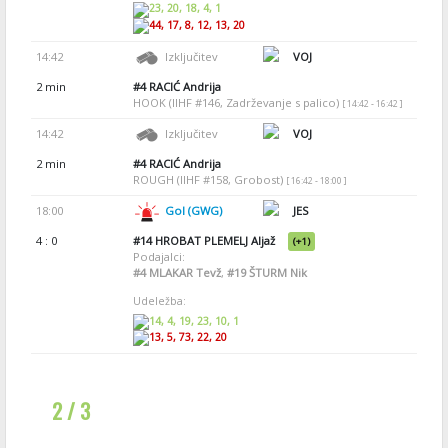
23, 20, 18, 4, 1
44, 17, 8, 12, 13, 20
14:42
Izključitev
VOJ
2 min
#4
RACIĆ Andrija
HOOK (IIHF #146, Zadrževanje s palico)
[ 14:42 - 16:42 ]
14:42
Izključitev
VOJ
2 min
#4
RACIĆ Andrija
ROUGH (IIHF #158, Grobost)
[ 16:42 - 18:00 ]
18:00
Gol (GWG)
JES
4 : 0
#14
HROBAT PLEMELJ Aljaž
(+1)
Podajalci:
#4
MLAKAR Tevž
,
#19
ŠTURM Nik
Udeležba:
14, 4, 19, 23, 10, 1
13, 5, 73, 22, 20
2 / 3