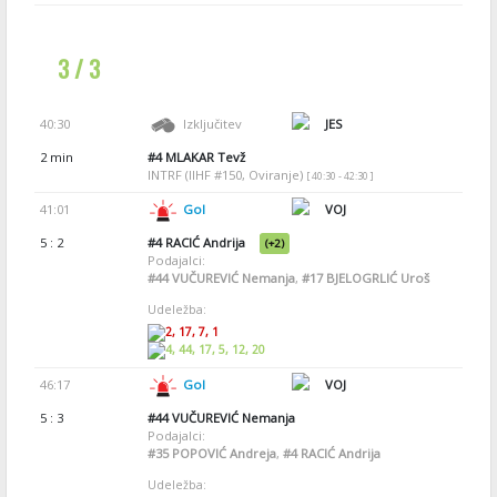
3 / 3
40:30
Izključitev
JES
2 min
#4
MLAKAR Tevž
INTRF (IIHF #150, Oviranje)
[ 40:30 - 42:30 ]
41:01
Gol
VOJ
5 : 2
#4
RACIĆ Andrija
(+2)
Podajalci:
#44
VUČUREVIĆ Nemanja
,
#17
BJELOGRLIĆ Uroš
Udeležba:
2, 17, 7, 1
4, 44, 17, 5, 12, 20
46:17
Gol
VOJ
5 : 3
#44
VUČUREVIĆ Nemanja
Podajalci:
#35
POPOVIĆ Andreja
,
#4
RACIĆ Andrija
Udeležba: