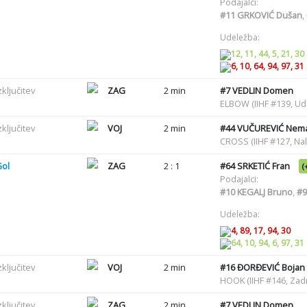
Podajalci:
#11
GRKOVIĆ Dušan
,
Udeležba:
12, 11, 44, 5, 21, 30
6, 10, 64, 94, 97, 31
zključitev
ZAG
2 min
#7
VEDLIN Domen
ELBOW (IIHF #139, U
zključitev
VOJ
2 min
#44
VUČUREVIĆ Nema
CROSS (IIHF #127, Nal
Gol
ZAG
2 : 1
#64
SRKETIĆ Fran
(
Podajalci:
#10
KEGALJ Bruno
,
#9
Udeležba:
4, 89, 17, 94, 30
64, 10, 94, 6, 97, 31
zključitev
VOJ
2 min
#16
ĐORĐEVIĆ Bojan
HOOK (IIHF #146, Zadr
zključitev
ZAG
2 min
#7
VEDLIN Domen