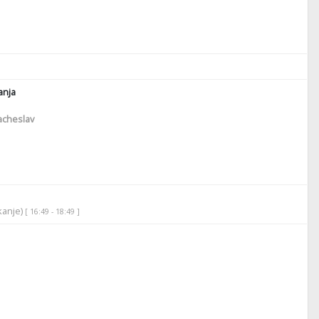
nja
cheslav
ikanje)
[ 16:49 - 18:49 ]