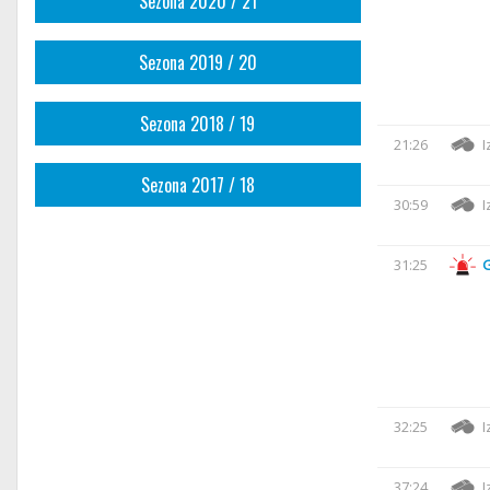
Sezona 2020 / 21
Sezona 2019 / 20
Sezona 2018 / 19
21:26
I
Sezona 2017 / 18
30:59
I
31:25
32:25
I
37:24
I