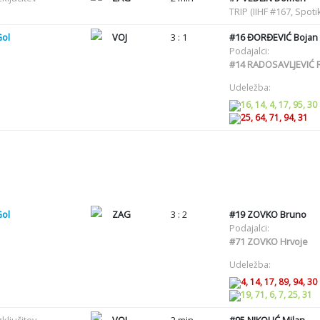
TRIP (IIHF #167, Spot
Gol
VOJ
3 : 1
#16
ĐORĐEVIĆ Bojan
Podajalci:
#14
RADOSAVLJEVIĆ R
Udeležba:
16, 14, 4, 17, 95, 30
25, 64, 71, 94, 31
Gol
ZAG
3 : 2
#19
ZOVKO Bruno
Podajalci:
#71
ZOVKO Hrvoje
Udeležba:
4, 14, 17, 89, 94, 30
19, 71, 6, 7, 25, 31