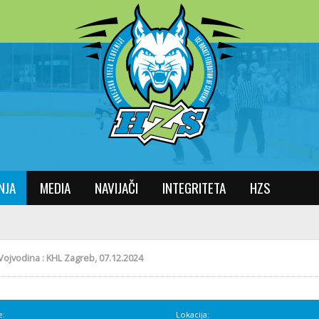
NJA
MEDIA
NAVIJAČI
INTEGRITETA
HZS
Vojvodina : KHL Zagreb, 07.12.2024
e:
Lokacija: