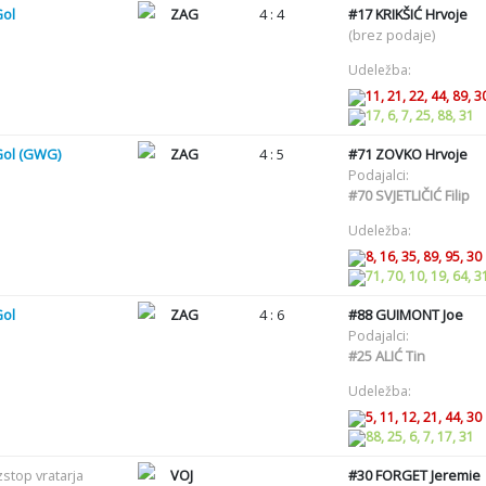
Gol
ZAG
4 : 4
#17
KRIKŠIĆ Hrvoje
(brez podaje)
Udeležba:
11, 21, 22, 44, 89, 3
17, 6, 7, 25, 88, 31
Gol (GWG)
ZAG
4 : 5
#71
ZOVKO Hrvoje
Podajalci:
#70
SVJETLIČIĆ Filip
Udeležba:
8, 16, 35, 89, 95, 30
71, 70, 10, 19, 64, 3
Gol
ZAG
4 : 6
#88
GUIMONT Joe
Podajalci:
#25
ALIĆ Tin
Udeležba:
5, 11, 12, 21, 44, 30
88, 25, 6, 7, 17, 31
zstop vratarja
VOJ
#30
FORGET Jeremie