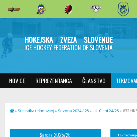
HOKEJSKA ZVEZA SLOVENIJE
ICE HOCKEY FEDERATION OF SLOVENIA
NOVICE
REPREZENTANCA
ČLANSTVO
TEKMOVA
»
Statistika tekmovanj
»
Sezona 2024 / 25
»
IHL Člani 24/25
»
#32 HK 
Sezona 2025/26
Tekmovanj