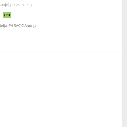
ikanje)
[ 37:24 - 39:21 ]
(+1)
elja
,
#4
RACIĆ Andrija