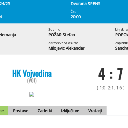
 24/25
Dvorana SPENS
Čas:
4
20:00
Sodnik:
Linjski s
Nemanja
POŽAR Stefan
POPOV
Zdravstvena oskrba:
Zapisnik
Milojevic Alekandar
Sandra
4 : 7
HK Vojvodina
(VOJ)
( 1:0, 2:1, 1:6 )
me
Postave
Zadetki
Izključitve
Vratarji