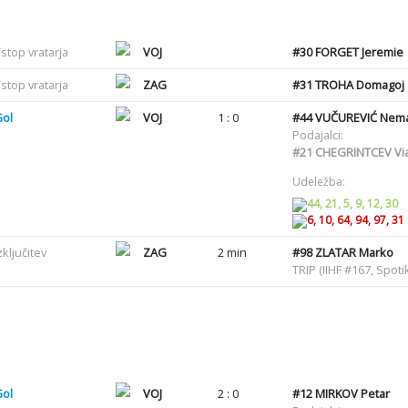
stop vratarja
VOJ
#30
FORGET Jeremie
stop vratarja
ZAG
#31
TROHA Domagoj
Gol
VOJ
1 : 0
#44
VUČUREVIĆ Nema
Podajalci:
#21
CHEGRINTCEV Via
Udeležba:
44, 21, 5, 9, 12, 30
6, 10, 64, 94, 97, 31
zključitev
ZAG
2 min
#98
ZLATAR Marko
TRIP (IIHF #167, Spot
Gol
VOJ
2 : 0
#12
MIRKOV Petar