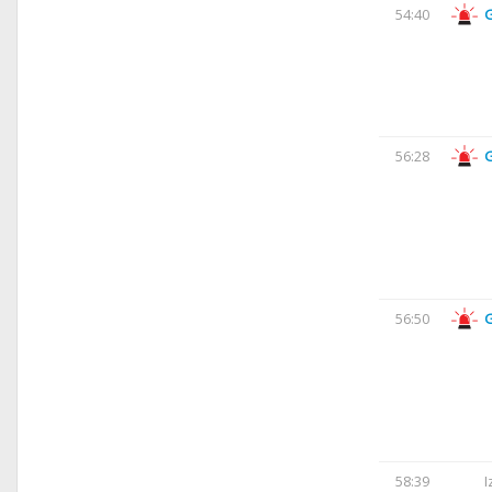
54:40
56:28
56:50
58:39
I