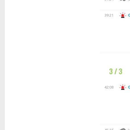
39:21
3 / 3
42:08