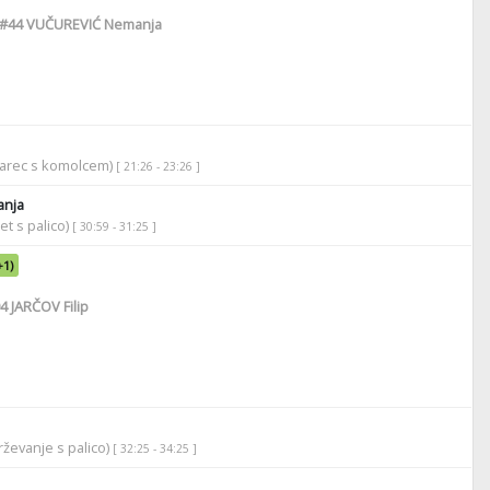
#44
VUČUREVIĆ Nemanja
darec s komolcem)
[ 21:26 - 23:26 ]
nja
et s palico)
[ 30:59 - 31:25 ]
+1)
4
JARČOV Filip
ževanje s palico)
[ 32:25 - 34:25 ]