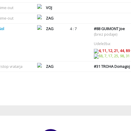
ime-out
VOJ
ime-out
ZAG
Gol
ZAG
4 : 7
#88
GUIMONT Joe
(brez podaje)
Udeležba:
4, 11, 12, 21, 44, 89
88, 7, 17, 25, 98, 31
zstop vratarja
ZAG
#31
TROHA Domagoj