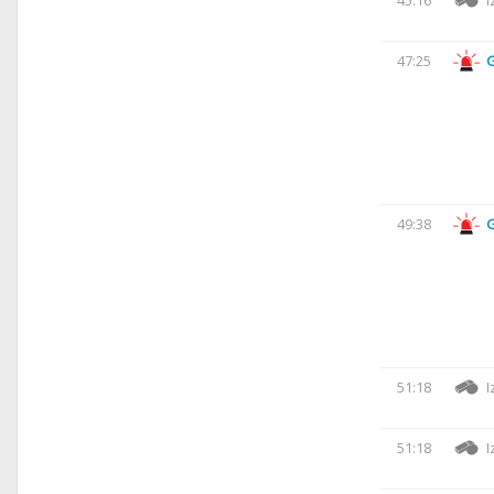
45:16
I
47:25
49:38
51:18
I
51:18
I