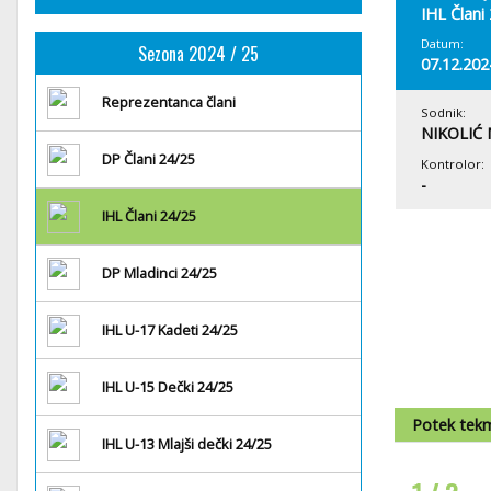
IHL Člani
Datum:
Sezona 2024 / 25
07.12.202
Reprezentanca člani
Sodnik:
NIKOLIĆ 
DP Člani 24/25
Kontrolor:
-
IHL Člani 24/25
DP Mladinci 24/25
IHL U-17 Kadeti 24/25
IHL U-15 Dečki 24/25
Potek tek
IHL U-13 Mlajši dečki 24/25