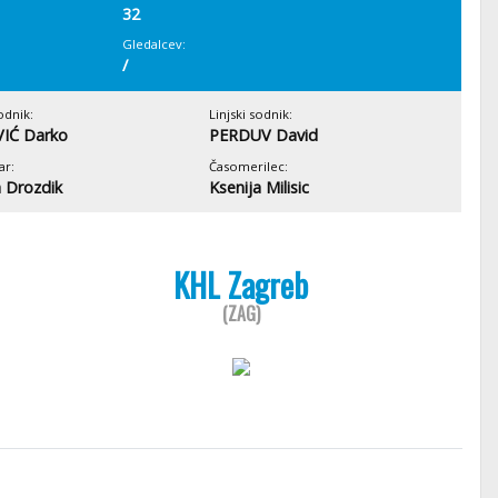
32
Gledalcev:
/
odnik:
Linjski sodnik:
IĆ Darko
PERDUV David
ar:
Časomerilec:
 Drozdik
Ksenija Milisic
KHL Zagreb
(ZAG)