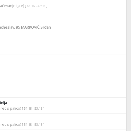
lačevanje igre)
[ 45:16 - 47:16 ]
cheslav
,
#5
MARKOVIĆ Srđan
1
elja
rec s palico)
[ 51:18 - 53:18 ]
rec s palico)
[ 51:18 - 53:18 ]