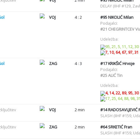
zključitev
VOJ
2 min
#95
NIKOLIĆ Milan
DELAY (IIHF #129, Zav
Gol
VOJ
4 : 2
#95
NIKOLIĆ Milan
Podajalci:
#21
CHEGRINTCEV Via
Udeležba:
95, 21, 5, 11, 12, 30
7, 10, 64, 67, 97, 31
Gol
ZAG
4 : 3
#17
KRIKŠIĆ Hrvoje
Podajalci:
#25
ALIĆ Tin
Udeležba:
4, 14, 22, 89, 95, 30
17, 25, 64, 88, 98, 3
zključitev
VOJ
2 min
#14
RADOSAVLJEVIĆ R
SLASH (IIHF #159, Uda
zključitev
ZAG
2 min
#64
SRKETIĆ Fran
SLASH (IIHF #159, Uda