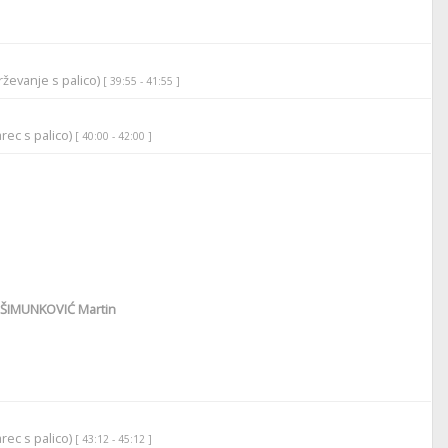
ževanje s palico)
[ 39:55 - 41:55 ]
rec s palico)
[ 40:00 - 42:00 ]
ŠIMUNKOVIĆ Martin
rec s palico)
[ 43:12 - 45:12 ]