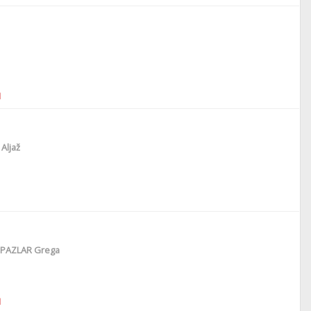
1
Aljaž
PAZLAR Grega
1