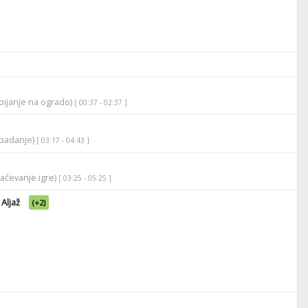
bijanje na ogrado)
[ 00:37 - 02:37 ]
apadanje)
[ 03:17 - 04:43 ]
lačevanje igre)
[ 03:25 - 05:25 ]
Aljaž
(+2)