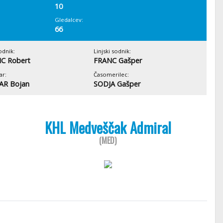
10
Gledalcev:
66
odnik:
Linjski sodnik:
C Robert
FRANC Gašper
ar:
Časomerilec:
AR Bojan
SODJA Gašper
KHL Medveščak Admiral
(MED)