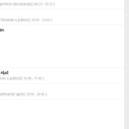
športno obnašanje)
[ 08:12 - 10:12 ]
ževanje s palico)
[ 10:05 - 12:05 ]
in
Aljaž
rec s palico)
[ 15:49 - 17:49 ]
lačevanje igre)
[ 18:56 - 20:56 ]