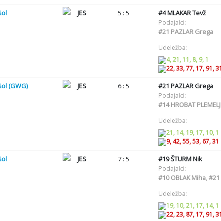
Gol
JES
5 : 5
#4
MLAKAR Tevž
Podajalci:
#21
PAZLAR Grega
Udeležba:
4, 21, 11, 8, 9, 1
22, 33, 77, 17, 91, 3
Gol (GWG)
JES
6 : 5
#21
PAZLAR Grega
Podajalci:
#14
HROBAT PLEMELJ 
Udeležba:
21, 14, 19, 17, 10, 1
9, 42, 55, 53, 67, 31
Gol
JES
7 : 5
#19
ŠTURM Nik
Podajalci:
#10
OBLAK Miha
,
#21
Udeležba:
19, 10, 21, 17, 14, 1
22, 23, 87, 17, 91, 3