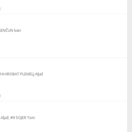
1
ENČUN Ivan
14
HROBAT PLEMELJ Aljaž
1
Aljaž
,
#9
SOJER Tom