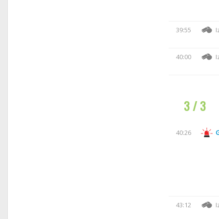
39:55
I
40:00
I
3 / 3
40:26
43:12
I