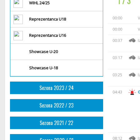
1 / 3
WIHL 24/25
00:00
V
Reprezentanca U18
00:00
V
Reprezentanca U16
00:37
I
Showcase U-20
03:17
I
Showcase U-18
03:25
I
Sezona 2023 / 24
04:43
Sezona 2022 / 23
Sezona 2021 / 22
08:12
I