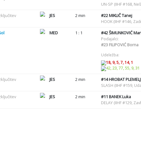
UN-SP (IIHF #168, Ne
zključitev
JES
2 min
#22
MIKLIČ Tanej
HOOK (IIHF #146, Zadr
Gol
MED
1 : 1
#42
ŠIMUNKOVIĆ Mart
Podajalci:
#23
FILIPOVIĆ Borna
Udeležba:
18, 9, 5, 7, 14, 1
42, 23, 77, 55, 9, 31
zključitev
JES
2 min
#14
HROBAT PLEMELJ 
SLASH (IIHF #159, Uda
zključitev
JES
2 min
#11
BANEK Luka
DELAY (IIHF #129, Zav