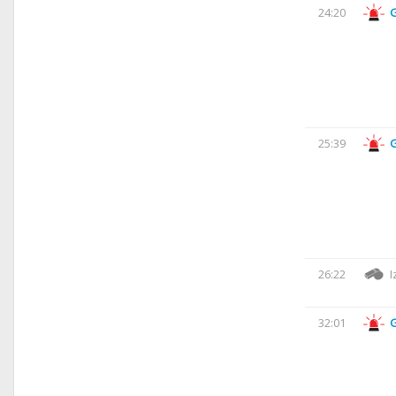
24:20
25:39
26:22
I
32:01