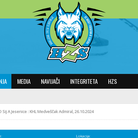
NJA
MEDIA
NAVIJAČI
INTEGRITETA
HZS
 Sij A Jesenice : KHL Medveščak Admiral, 26.10.2024
e:
Lokacija: