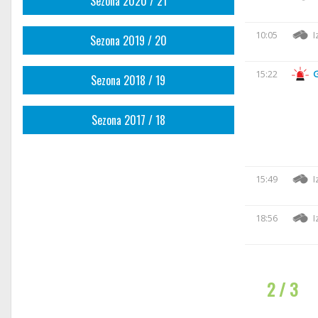
Sezona 2020 / 21
10:05
I
Sezona 2019 / 20
15:22
Sezona 2018 / 19
Sezona 2017 / 18
15:49
I
18:56
I
2 / 3