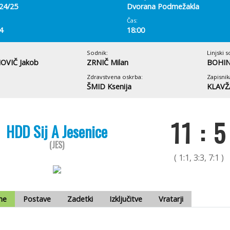
 24/25
Dvorana Podmežakla
Čas:
4
18:00
Sodnik:
Linjski s
OVIČ Jakob
ZRNIČ Milan
BOHIN
Zdravstvena oskrba:
Zapisnik
ŠMID Ksenija
KLAVŽ
11 : 5
HDD Sij A Jesenice
(JES)
( 1:1, 3:3, 7:1 )
me
Postave
Zadetki
Izključitve
Vratarji