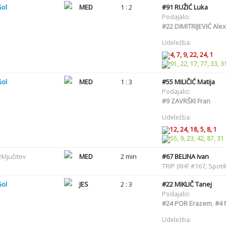
Gol
MED
1 : 2
#91
RUŽIĆ Luka
Podajalci:
#22
DIMITRIJEVIĆ Alex
Udeležba:
4, 7, 9, 22, 24, 1
91, 22, 17, 77, 33, 3
Gol
MED
1 : 3
#55
MILIČIĆ Matija
Podajalci:
#9
ZAVRŠKI Fran
Udeležba:
12, 24, 18, 5, 8, 1
55, 9, 23, 42, 87, 31
zključitev
MED
2 min
#67
BELINA Ivan
TRIP (IIHF #167, Spot
Gol
JES
2 : 3
#22
MIKLIČ Tanej
Podajalci:
#24
POR Erazem
,
#4
Udeležba: