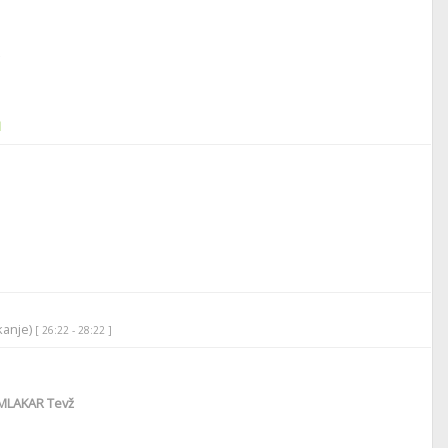
1
ikanje)
[ 26:22 - 28:22 ]
MLAKAR Tevž