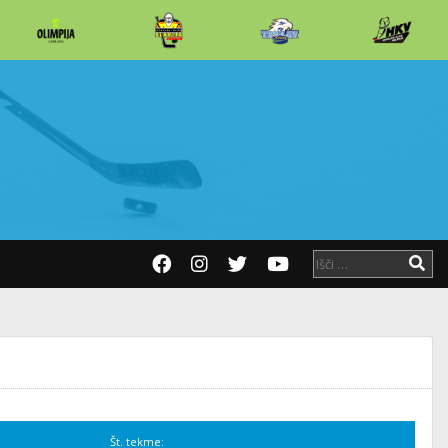
Št. tekme: