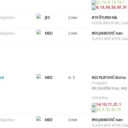
21, 14, 9, 19, 18, 1
6, 13, 50, 53, 67, 31
zključitev
JES
2 min
#19
ŠTURM Nik
HOOK (IIHF #146, Zadr
zključitev
MED
2 min
#50
JANKOVIĆ Ivan
SLASH (IIHF #159, Uda
Gol
MED
4 : 5
#23
FILIPOVIĆ Borna
Podajalci:
#9
ZAVRŠKI Fran
,
#42
Udeležba:
14, 10, 17, 21, 1
23, 9, 42, 87, 31
zključitev
MED
2 min
#50
JANKOVIĆ Ivan
SLASH (IIHF #159, Uda