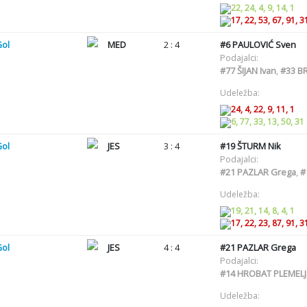
22, 24, 4, 9, 14, 1
17, 22, 53, 67, 91, 3
Gol
MED
2 : 4
#6
PAULOVIĆ Sven
Podajalci:
#77
ŠIJAN Ivan
,
#33
BR
Udeležba:
24, 4, 22, 9, 11, 1
6, 77, 33, 13, 50, 31
Gol
JES
3 : 4
#19
ŠTURM Nik
Podajalci:
#21
PAZLAR Grega
,
#
Udeležba:
19, 21, 14, 8, 4, 1
17, 22, 23, 87, 91, 3
Gol
JES
4 : 4
#21
PAZLAR Grega
Podajalci:
#14
HROBAT PLEMELJ 
Udeležba: