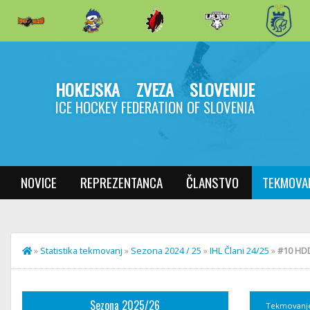
HOKEJSKA ZVEZA SLOVENIJE
ICE HOCKEY FEDERATION OF SLOVENIA
NOVICE
REPREZENTANCA
ČLANSTVO
TEKMOVA
»
Statistika tekmovanj
»
Sezona 2024 / 25
»
IHL Člani 24/25
»
#10 HDD
Sezona 2025/26
Tekmovanj