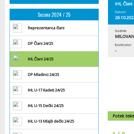
IHL Člani
Datum:
Sezona 2024 / 25
26.10.202
Reprezentanca člani
Sodnik:
MILOVAN
DP Člani 24/25
Kontrolor:
-
IHL Člani 24/25
DP Mladinci 24/25
IHL U-17 Kadeti 24/25
IHL U-15 Dečki 24/25
Potek tek
IHL U-13 Mlajši dečki 24/25