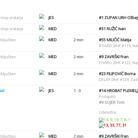
stop vratarja
JES
#1
ZUPAN URH Ožbej
stop vratarja
MED
#31
RUŽIĆ Ivan
zključitev
MED
2 min
#55
MILIČIĆ Matija
BOARD (IIHF #119, Na
zključitev
MED
2 min
#9
ZAVRŠKI Fran
CHARG (IIHF #122, N
zključitev
MED
2 min
#23
FILIPOVIĆ Borna
DELAY (IIHF #129, Zav
Gol
JES
1 : 0
#14
HROBAT PLEMELJ 
Podajalci:
#9
SOJER Tom
Udeležba:
14, 9, 19, 7, 8, 1
13, 33, 77, 31
zključitev
MED
2 min
#9
ZAVRŠKI Fran