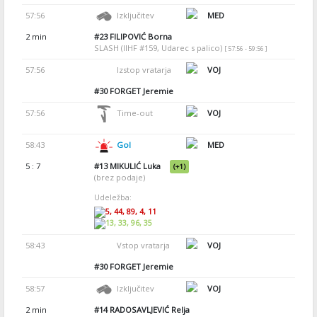
57:56
Izključitev
MED
2 min
#23
FILIPOVIĆ Borna
SLASH (IIHF #159, Udarec s palico)
[ 57:56 - 59:56 ]
57:56
Izstop vratarja
VOJ
#30
FORGET Jeremie
57:56
Time-out
VOJ
58:43
Gol
MED
5 : 7
#13
MIKULIĆ Luka
(+1)
(brez podaje)
Udeležba:
5, 44, 89, 4, 11
13, 33, 96, 35
58:43
Vstop vratarja
VOJ
#30
FORGET Jeremie
58:57
Izključitev
VOJ
2 min
#14
RADOSAVLJEVIĆ Relja