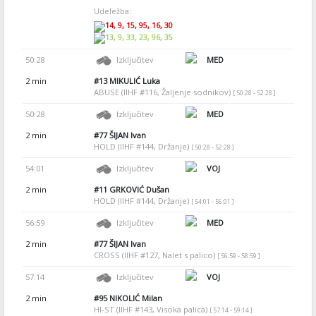
Udeležba:
14, 9, 15, 95, 16, 30
13, 9, 33, 23, 96, 35
50:28
Izključitev
MED
2 min
#13
MIKULIĆ Luka
ABUSE (IIHF #116, Žaljenje sodnikov)
[ 50:28 - 52:28 ]
50:28
Izključitev
MED
2 min
#77
ŠIJAN Ivan
HOLD (IIHF #144, Držanje)
[ 50:28 - 52:28 ]
54:01
Izključitev
VOJ
2 min
#11
GRKOVIĆ Dušan
HOLD (IIHF #144, Držanje)
[ 54:01 - 56:01 ]
56:59
Izključitev
MED
2 min
#77
ŠIJAN Ivan
CROSS (IIHF #127, Nalet s palico)
[ 56:59 - 58:59 ]
57:14
Izključitev
VOJ
2 min
#95
NIKOLIĆ Milan
HI-ST (IIHF #143, Visoka palica)
[ 57:14 - 59:14 ]