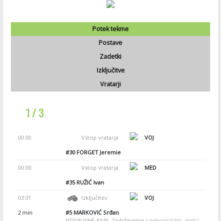
Potek tekme
Postave
Zadetki
Izključitve
Vratarji
1 / 3
00:00
Vstop vratarja
VOJ
#30
FORGET Jeremie
00:00
Vstop vratarja
MED
#35
RUŽIĆ Ivan
03:01
Izključitev
VOJ
2 min
#5
MARKOVIĆ Srđan
HOOK (IIHF #146, Zadrževanje s palico)
[ 03:01 - 05:01 ]