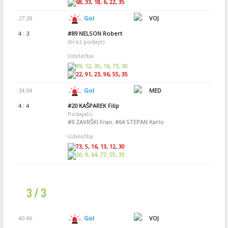
68, 33, 18, 6, 22, 35
27:28
Gol
VOJ
4 : 3
#89
NELSON Robert
(brez podaje)
Udeležba:
89, 12, 35, 16, 73, 30
22, 91, 23, 96, 55, 35
34:04
Gol
MED
4 : 4
#20
KAŠPAREK Filip
Podajalci:
#9
ZAVRŠKI Fran
,
#64
STEPAN Karlo
Udeležba:
73, 5, 16, 13, 12, 30
20, 9, 64, 77, 55, 35
3 / 3
40:46
Gol
VOJ