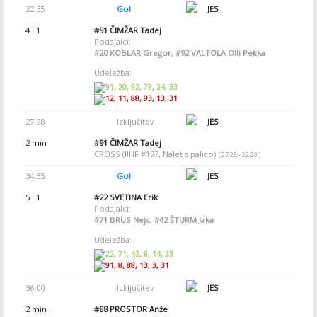
22:35
Gol
JES
4 : 1
#91
ČIMŽAR Tadej
Podajalci:
#20
KOBLAR Gregor
,
#92
VALTOLA Olli Pekka
Udeležba:
91, 20, 92, 79, 24, 33
12, 11, 88, 93, 13, 31
27:28
Izključitev
JES
2 min
#91
ČIMŽAR Tadej
CROSS (IIHF #127, Nalet s palico)
[ 27:28 - 29:28 ]
34:55
Gol
JES
5 : 1
#22
SVETINA Erik
Podajalci:
#71
BRUS Nejc
,
#42
ŠTURM Jaka
Udeležba:
22, 71, 42, 8, 14, 33
91, 8, 88, 13, 3, 31
36:00
Izključitev
JES
2 min
#88
PROSTOR Anže