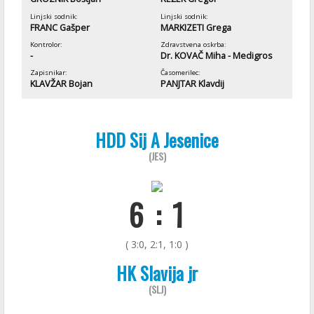
Linjski sodnik:
Linjski sodnik:
FRANC Gašper
MARKIZETI Grega
Kontrolor:
Zdravstvena oskrba:
-
Dr. KOVAČ Miha - Medigros
Zapisnikar:
Časomerilec:
KLAVŽAR Bojan
PANJTAR Klavdij
HDD Sij A Jesenice
(JES)
6 : 1
( 3:0, 2:1, 1:0 )
HK Slavija jr
(SLJ)