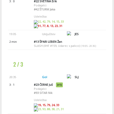
3 : 0
#22
SVETINA Erik
Podajalci:
#42
ŠTURM Jaka
Udeležba:
22, 42, 79, 14, 15, 33
91, 77, 8, 13, 23, 31
19:05
Izključitev
JES
2 min
#13
ŠPARI LEBEN Žan
SLASH (IIHF #159, Udarec s palico)
[ 19:05 - 20:35 ]
2 / 3
20:35
Gol
SLJ
3 : 1
#23
ČERNE Juš
(+1)
Podajalci:
#93
SITAR Nik
Udeležba:
19, 15, 79, 24, 33
23, 93, 88, 38, 21, 31