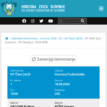
HOKEJSKA ZVEZA SLOVENIJE
ICE HOCKEY FEDERATION OF SLOVENIA
»
Statistika tekmovanj
»
Sezona 2024 / 25
»
DP Člani 24/25
»
#1 HDD Sij A
Jesenice : HK Slavija jr, 18.09.2024
Zamenjaj tekmovanje
Tekmovanje:
Lokacija:
DP Člani 24/25
Dvorana Podmežakla
Št. tekme:
Datum:
1
18.09.2024
Čas:
Gledalcev:
19:00
200
Sodnik:
Sodnik:
GROZNIK Boštjan
REŽEK Gregor