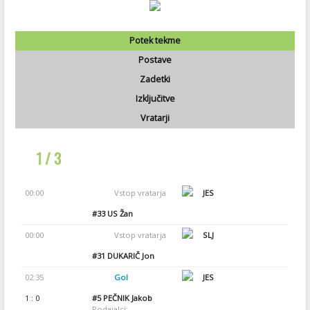
Potek tekme
Postave
Zadetki
Izključitve
Vratarji
1 / 3
00:00
Vstop vratarja
JES
#33
US Žan
00:00
Vstop vratarja
SLJ
#31
DUKARIČ Jon
02:35
Gol
JES
1 : 0
#5
PEČNIK Jakob
Podajalci: