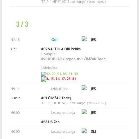
TRIP (IIHF #167, Spotikanje)
[ 36:00 - 38:00 ]
3 / 3
42:18
Gol
JES
6 : 1
#92
VALTOLA Olli Pekka
Podajalci:
#20
KOBLAR Gregor
,
#91
ČIMŽAR Tadej
Udeležba:
92, 20, 91, 88, 51, 33
3, 13, 14, 17, 23, 31
49:14
Izključitev
JES
2 min
#91
ČIMŽAR Tadej
TRIP (IIHF #167, Spotikanje)
[ 49:14 - 51:14 ]
60:00
Izstop vratarja
JES
#33
US Žan
60:00
Izstop vratarja
SLJ