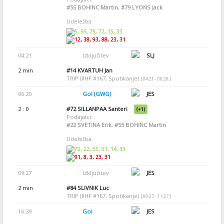
#55
BOHINC Martin
,
#79
LYONS Jack
Udeležba:
5, 55, 79, 72, 15, 33
12, 38, 93, 88, 23, 31
04:21
Izključitev
SLJ
2 min
#14
KVARTUH Jan
TRIP (IIHF #167, Spotikanje)
[ 04:21 - 06:20 ]
06:20
Gol (GWG)
JES
2 : 0
#72
SILLANPAA Santeri
(+1)
Podajalci:
#22
SVETINA Erik
,
#55
BOHINC Martin
Udeležba:
72, 22, 55, 51, 14, 33
91, 8, 3, 23, 31
09:27
Izključitev
JES
2 min
#84
SLIVNIK Luc
TRIP (IIHF #167, Spotikanje)
[ 09:27 - 11:27 ]
16:39
Gol
JES