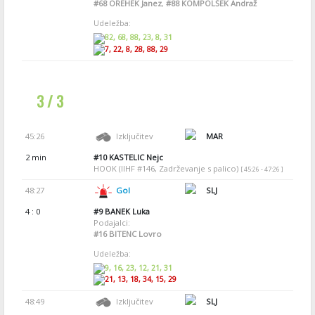
#68
OREHEK Janez
,
#88
KOMPOLŠEK Andraž
Udeležba:
82, 68, 88, 23, 8, 31
7, 22, 8, 28, 88, 29
3 / 3
45:26
Izključitev
MAR
2 min
#10
KASTELIC Nejc
HOOK (IIHF #146, Zadrževanje s palico)
[ 45:26 - 47:26 ]
48:27
Gol
SLJ
4 : 0
#9
BANEK Luka
Podajalci:
#16
BITENC Lovro
Udeležba:
9, 16, 23, 12, 21, 31
21, 13, 18, 34, 15, 29
48:49
Izključitev
SLJ