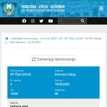
HOKEJSKA ZVEZA SLOVENIJE
ICE HOCKEY FEDERATION OF SLOVENIA
»
Statistika tekmovanj
»
Sezona 2023 / 24
»
DP Člani 23/24
»
#3 HK Slavija
jr : HDK Maribor, 16.09.2023
Zamenjaj tekmovanje
Tekmovanje:
Lokacija:
DP Člani 23/24
Dvorana Zalog
Št. tekme:
Datum:
3
16.09.2023
Čas:
Gledalcev:
19:00
95
Sodnik:
FAJDIGA Aleš