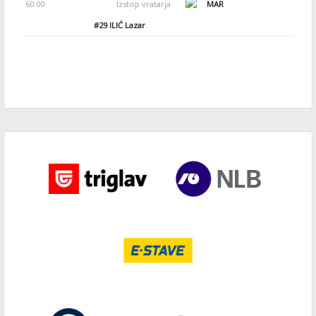
60:00
Izstop vratarja
MAR
#29
ILIĆ Lazar