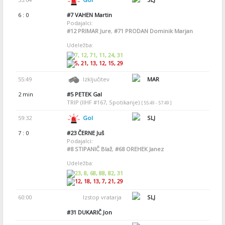
6 : 0
#7
VAHEN Martin
Podajalci:
#12
PRIMAR Jure
,
#71
PRODAN Dominik Marjan
Udeležba:
7, 12, 71, 11, 24, 31
5, 21, 13, 12, 15, 29
55:49
Izključitev
MAR
2 min
#5
PETEK Gal
TRIP (IIHF #167, Spotikanje)
[ 55:49 - 57:49 ]
59:32
Gol
SLJ
7 : 0
#23
ČERNE Juš
Podajalci:
#8
STIPANIČ Blaž
,
#68
OREHEK Janez
Udeležba:
23, 8, 68, 88, 82, 31
12, 18, 13, 7, 21, 29
60:00
Izstop vratarja
SLJ
#31
DUKARIČ Jon