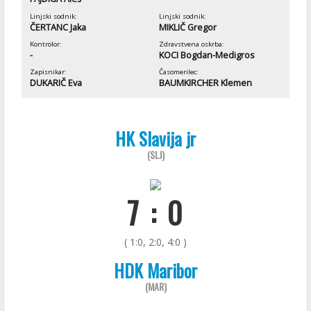
Linjski sodnik:
Linjski sodnik:
ČERTANC Jaka
MIKLIČ Gregor
Kontrolor:
Zdravstvena oskrba:
-
KOCI Bogdan-Medigros
Zapisnikar:
Časomerilec:
DUKARIČ Eva
BAUMKIRCHER Klemen
HK Slavija jr
(SLJ)
7 : 0
( 1:0, 2:0, 4:0 )
HDK Maribor
(MAR)