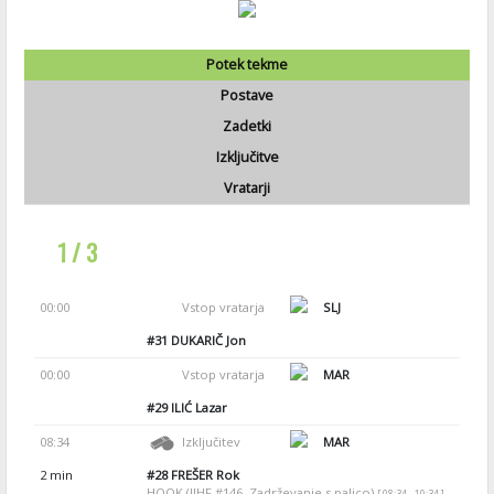
Potek tekme
Postave
Zadetki
Izključitve
Vratarji
1 / 3
00:00
Vstop vratarja
SLJ
#31
DUKARIČ Jon
00:00
Vstop vratarja
MAR
#29
ILIĆ Lazar
08:34
Izključitev
MAR
2 min
#28
FREŠER Rok
HOOK (IIHF #146, Zadrževanje s palico)
[ 08:34 - 10:34 ]