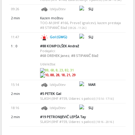
09:26
Izključitev
SLJ
2 min
Kazen moštvu
TOO-M (IIHF #166, Preveč igralcev), kazen prestaja
#8 STIPANIČ Blaž
[ 09:26 - 11:26 ]
11:47
Gol (GWG)
SLJ
1 : 0
#88
KOMPOLŠEK Andraž
Podajalci:
#68
OREHEK Janez
,
#8
STIPANIČ Blaž
Udeležba:
88, 68, 8, 23, 82, 31
10, 88, 28, 18, 21, 29
15:14
Izključitev
MAR
2 min
#5
PETEK Gal
SLASH (IIHF #159, Udarec s palico)
[ 15:14 - 17:14 ]
18:16
Izključitev
SLJ
2 min
#19
PETRONIJEVIČ LEPŠA Tay
SLASH (IIHF #159, Udarec s palico)
[ 18:16 - 20:16 ]