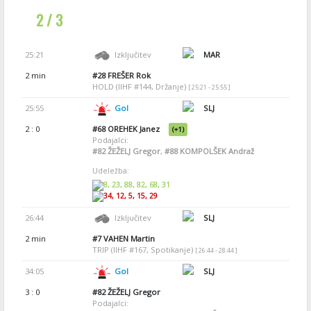
2 / 3
25:21
Izključitev
MAR
2 min
#28
FREŠER Rok
HOLD (IIHF #144, Držanje)
[ 25:21 - 25:55 ]
25:55
Gol
SLJ
2 : 0
#68
OREHEK Janez
(+1)
Podajalci:
#82
ŽEŽELJ Gregor
,
#88
KOMPOLŠEK Andraž
Udeležba:
8, 23, 88, 82, 68, 31
34, 12, 5, 15, 29
26:44
Izključitev
SLJ
2 min
#7
VAHEN Martin
TRIP (IIHF #167, Spotikanje)
[ 26:44 - 28:44 ]
34:05
Gol
SLJ
3 : 0
#82
ŽEŽELJ Gregor
Podajalci: