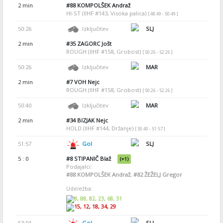
2 min
#88
KOMPOLŠEK Andraž
HI-ST (IIHF #143, Visoka palica)
[ 48:49 - 50:49 ]
50:26
Izključitev
SLJ
2 min
#35
ZAGORC Jošt
ROUGH (IIHF #158, Grobost)
[ 50:26 - 52:26 ]
50:26
Izključitev
MAR
2 min
#7
VOH Nejc
ROUGH (IIHF #158, Grobost)
[ 50:26 - 52:26 ]
50:40
Izključitev
MAR
2 min
#34
BIZJAK Nejc
HOLD (IIHF #144, Držanje)
[ 50:40 - 51:57 ]
51:57
Gol
SLJ
5 : 0
#8
STIPANIČ Blaž
(+1)
Podajalci:
#88
KOMPOLŠEK Andraž
,
#82
ŽEŽELJ Gregor
Udeležba:
8, 88, 82, 23, 68, 31
15, 12, 18, 34, 29
53:04
Gol
SLJ