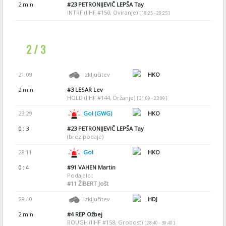
2 min
#23
PETRONIJEVIČ LEPŠA Tay
INTRF (IIHF #150, Oviranje)
[ 18:25 - 20:25 ]
2 / 3
21:09
Izključitev
HKO
2 min
#3
LESAR Lev
HOLD (IIHF #144, Držanje)
[ 21:09 - 23:09 ]
23:29
Gol (GWG)
HKO
0 : 3
#23
PETRONIJEVIČ LEPŠA Tay
(brez podaje)
28:11
Gol
HKO
0 : 4
#91
VAHEN Martin
Podajalci:
#11
ŽIBERT Jošt
28:40
Izključitev
HDJ
2 min
#4
REP Ožbej
ROUGH (IIHF #158, Grobost)
[ 28:40 - 30:40 ]