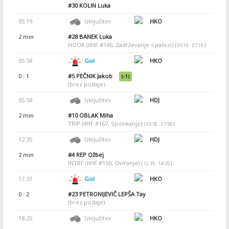
#30
KOLIN Luka
05:19
Izključitev
HKO
2 min
#28
BANEK Luka
HOOK (IIHF #146, Zadrževanje s palico)
[ 05:19 - 07:19 ]
05:58
Gol
HKO
0 : 1
#5
PEČNIK Jakob
(-1)
(brez podaje)
05:58
Izključitev
HDJ
2 min
#10
OBLAK Miha
TRIP (IIHF #167, Spotikanje)
[ 05:58 - 07:58 ]
12:35
Izključitev
HDJ
2 min
#4
REP Ožbej
INTRF (IIHF #150, Oviranje)
[ 12:35 - 14:35 ]
17:37
Gol
HKO
0 : 2
#23
PETRONIJEVIČ LEPŠA Tay
(brez podaje)
18:25
Izključitev
HKO