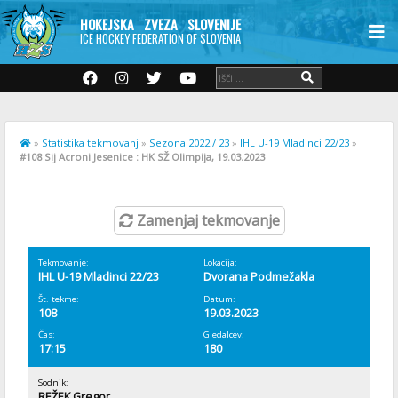
HOKEJSKA ZVEZA SLOVENIJE
ICE HOCKEY FEDERATION OF SLOVENIA
»
Statistika tekmovanj
»
Sezona 2022 / 23
»
IHL U-19 Mladinci 22/23
»
#108 Sij Acroni Jesenice : HK SŽ Olimpija, 19.03.2023
Zamenjaj tekmovanje
Tekmovanje:
Lokacija:
IHL U-19 Mladinci 22/23
Dvorana Podmežakla
Št. tekme:
Datum:
108
19.03.2023
Čas:
Gledalcev:
17:15
180
Sodnik:
REŽEK Gregor