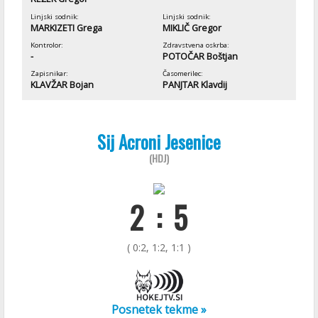
Linjski sodnik:
Linjski sodnik:
MARKIZETI Grega
MIKLIČ Gregor
Kontrolor:
Zdravstvena oskrba:
-
POTOČAR Boštjan
Zapisnikar:
Časomerilec:
KLAVŽAR Bojan
PANJTAR Klavdij
Sij Acroni Jesenice
(HDJ)
2 : 5
( 0:2, 1:2, 1:1 )
Posnetek tekme »