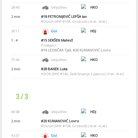
28:40
Izključitev
HKO
2 min
#18
PETRONIJEVIČ LEPŠA Ian
ROUGH (IIHF #158, Grobost)
[ 28:40 - 30:40 ]
30:11
Gol
HDJ
1 : 4
#15
SERŠEN Matevž
Podajalci:
#14
LESNIČAR Tjaš
,
#20
KUMANOVIĆ Lovro
37:44
Izključitev
HKO
2 min
#28
BANEK Luka
HOOK (IIHF #146, Zadrževanje s palico)
[ 37:44 - 39:44 ]
3 / 3
40:48
Izključitev
HDJ
2 min
#20
KUMANOVIĆ Lovro
ROUGH (IIHF #158, Grobost)
[ 40:48 - 42:48 ]
43:57
Gol
HKO