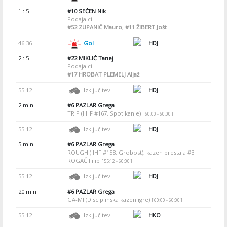
1 : 5
#10
SEČEN Nik
Podajalci:
#52
ZUPANIČ Mauro
,
#11
ŽIBERT Jošt
46:36
Gol
HDJ
2 : 5
#22
MIKLIČ Tanej
Podajalci:
#17
HROBAT PLEMELJ Aljaž
55:12
Izključitev
HDJ
2 min
#6
PAZLAR Grega
TRIP (IIHF #167, Spotikanje)
[ 60:00 - 60:00 ]
55:12
Izključitev
HDJ
5 min
#6
PAZLAR Grega
ROUGH (IIHF #158, Grobost), kazen prestaja #3
ROGAČ Filip
[ 55:12 - 60:00 ]
55:12
Izključitev
HDJ
20 min
#6
PAZLAR Grega
GA-MI (Disciplinska kazen igre)
[ 60:00 - 60:00 ]
55:12
Izključitev
HKO