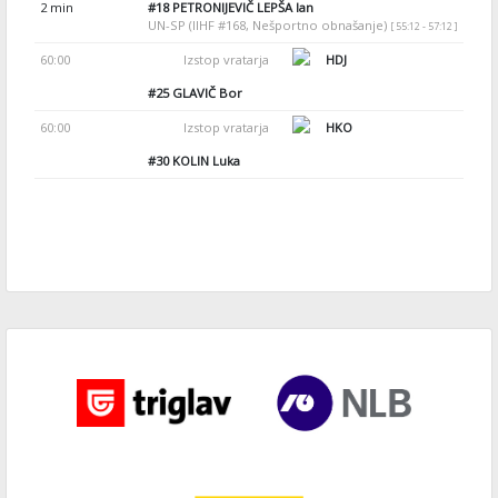
2 min
#18
PETRONIJEVIČ LEPŠA Ian
UN-SP (IIHF #168, Nešportno obnašanje)
[ 55:12 - 57:12 ]
60:00
Izstop vratarja
HDJ
#25
GLAVIČ Bor
60:00
Izstop vratarja
HKO
#30
KOLIN Luka