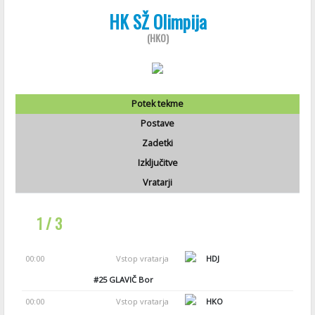
HK SŽ Olimpija
(HKO)
Potek tekme
Postave
Zadetki
Izključitve
Vratarji
1 / 3
00:00
Vstop vratarja
HDJ
#25
GLAVIČ Bor
00:00
Vstop vratarja
HKO