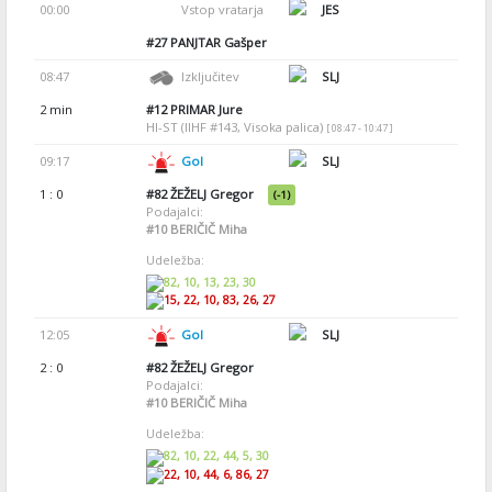
00:00
Vstop vratarja
JES
#27
PANJTAR Gašper
08:47
Izključitev
SLJ
2 min
#12
PRIMAR Jure
HI-ST (IIHF #143, Visoka palica)
[ 08:47 - 10:47 ]
09:17
Gol
SLJ
1 : 0
#82
ŽEŽELJ Gregor
(-1)
Podajalci:
#10
BERIČIČ Miha
Udeležba:
82, 10, 13, 23, 30
15, 22, 10, 83, 26, 27
12:05
Gol
SLJ
2 : 0
#82
ŽEŽELJ Gregor
Podajalci:
#10
BERIČIČ Miha
Udeležba:
82, 10, 22, 44, 5, 30
22, 10, 44, 6, 86, 27