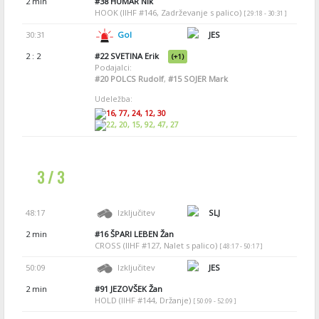
2 min
#38
HUMAR Nik
HOOK (IIHF #146, Zadrževanje s palico)
[ 29:18 - 30:31 ]
30:31
Gol
JES
2 : 2
#22
SVETINA Erik
(+1)
Podajalci:
#20
POLCS Rudolf
,
#15
SOJER Mark
Udeležba:
16, 77, 24, 12, 30
22, 20, 15, 92, 47, 27
3 / 3
48:17
Izključitev
SLJ
2 min
#16
ŠPARI LEBEN Žan
CROSS (IIHF #127, Nalet s palico)
[ 48:17 - 50:17 ]
50:09
Izključitev
JES
2 min
#91
JEZOVŠEK Žan
HOLD (IIHF #144, Držanje)
[ 50:09 - 52:09 ]