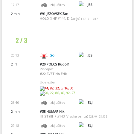
17:17
Izključitev
JES
2 min
#91
JEZOVŠEK Žan
HOLD (IIHF #144, Držanje)
[ 17:17 - 19:17 ]
2 / 3
25:13
Gol
JES
2 : 1
#20
POLCS Rudolf
Podajalci:
#22
SVETINA Erik
Udeležba:
44, 82, 22, 5, 16, 30
20, 22, 86, 40, 92, 27
26:40
Izključitev
SLJ
2 min
#38
HUMAR Nik
HI-ST (IIHF #143, Visoka palica)
[ 26:40 - 28:40 ]
29:18
Izključitev
SLJ