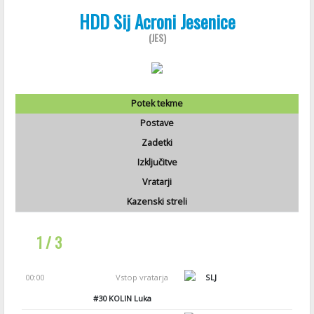
HDD Sij Acroni Jesenice
(JES)
Potek tekme
Postave
Zadetki
Izključitve
Vratarji
Kazenski streli
1 / 3
00:00
Vstop vratarja
SLJ
#30
KOLIN Luka