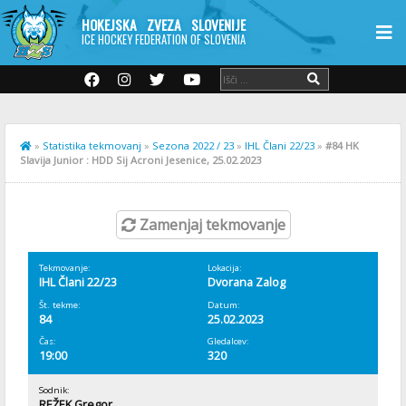
HOKEJSKA ZVEZA SLOVENIJE
ICE HOCKEY FEDERATION OF SLOVENIA
»
Statistika tekmovanj
»
Sezona 2022 / 23
»
IHL Člani 22/23
»
#84 HK
Slavija Junior : HDD Sij Acroni Jesenice, 25.02.2023
Zamenjaj tekmovanje
Tekmovanje:
Lokacija:
IHL Člani 22/23
Dvorana Zalog
Št. tekme:
Datum:
84
25.02.2023
Čas:
Gledalcev:
19:00
320
Sodnik:
REŽEK Gregor