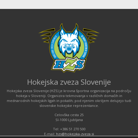
Hokejska zveza Slovenije
Hokejska zveza Slovenije (HZS) je krovna športna organizacija na področju
hokeja v Sloveniji. Organizira tekmovanja v različnih domačih in
mednarodnih hokejskih ligah in pokalih; pod njenim okriljem delujejo tudi
slovenske hokejske reprezentance.
Celovška cesta 25
SI-1000 Ljubljana
Tel: +386 51 270 500
E-mail:
hzs@hokejska-zveza.si