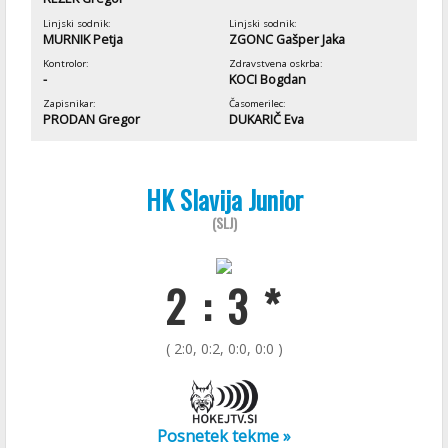
Linjski sodnik:
Linjski sodnik:
MURNIK Petja
ZGONC Gašper Jaka
Kontrolor:
Zdravstvena oskrba:
-
KOCI Bogdan
Zapisnikar:
Časomerilec:
PRODAN Gregor
DUKARIČ Eva
HK Slavija Junior
(SLJ)
2 : 3 *
( 2:0, 0:2, 0:0, 0:0 )
Posnetek tekme »