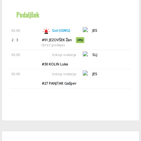
Podaljšek
65:00
Gol (GWG)
JES
2 : 3
#91
JEZOVŠEK Žan
(PS)
(brez podaje)
65:00
Izstop vratarja
SLJ
#30
KOLIN Luka
65:00
Izstop vratarja
JES
#27
PANJTAR Gašper