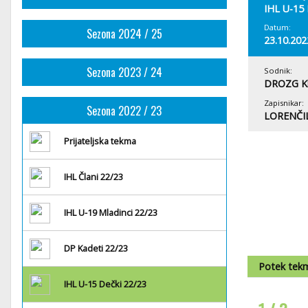
IHL U-15 
Datum:
Sezona 2024 / 25
23.10.202
Sezona 2023 / 24
Sodnik:
DROZG K
Zapisnikar:
Sezona 2022 / 23
LORENČIL
Prijateljska tekma
IHL Člani 22/23
IHL U-19 Mladinci 22/23
DP Kadeti 22/23
Potek tek
IHL U-15 Dečki 22/23