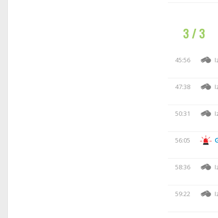
3 / 3
45:56
I
47:38
I
50:31
I
56:05
58:36
I
59:22
I