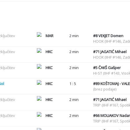
zključitev
MAR
2 min
#8
VEKJET Domen
HOOK (IIHF #146, Zadr
zključitev
HKC
2 min
#71
JAGATIĆ Mihael
HOOK (IIHF #146, Zadr
zključitev
HKC
2 min
#5
ČAKŠ Gašper
HI-ST (IIHF #143, Viso
Gol
HKC
1 : 5
#89
KOŠTOMAJ - VALE
(brez podaje)
zključitev
HKC
2 min
#71
JAGATIĆ Mihael
TRIP (IIHF #167, Spot
zključitev
HKC
2 min
#66
MOLIAKOV Nadari
TRIP (IIHF #167, Spot