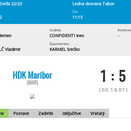
Dečki 22/23
Ledna dvorana Tabor
Čas:
2
11:15
Sodnik:
Kontrol
lemen
CONFIDENTI Ines
-
Časomerilec:
Č Vladimir
KARMEL Srečko
1 : 5
HDK Maribor
(MAR)
( 0:0, 1:4, 0:1 )
me
Postave
Zadetki
Izključitve
Vratarji