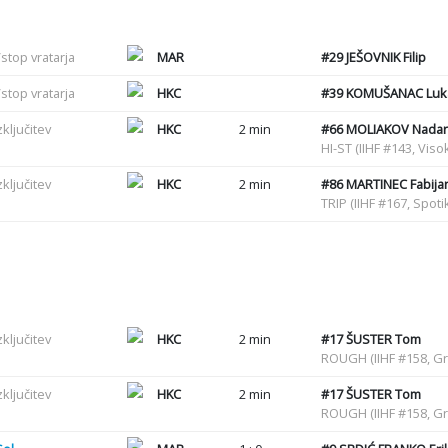
stop vratarja
MAR
#29
JEŠOVNIK Filip
stop vratarja
HKC
#39
KOMUŠANAC Luk
zključitev
HKC
2 min
#66
MOLIAKOV Nadari
HI-ST (IIHF #143, Viso
zključitev
HKC
2 min
#86
MARTINEC Fabija
TRIP (IIHF #167, Spot
zključitev
HKC
2 min
#17
ŠUSTER Tom
ROUGH (IIHF #158, G
zključitev
HKC
2 min
#17
ŠUSTER Tom
ROUGH (IIHF #158, G