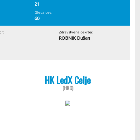
21
Gledalcev:
60
or:
Zdravstvena oskrba:
ROBNIK Dušan
HK LedX Celje
(HKC)