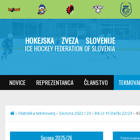
HOKEJSKA ZVEZA SLOVENIJE
ICE HOCKEY FEDERATION OF SLOVENIA
NOVICE
REPREZENTANCA
ČLANSTVO
TEKMOVA
»
Statistika tekmovanj
»
Sezona 2022 / 23
»
IHL U-15 Dečki 22/23
»
#2
Sezona 2025/26
Tekmovanj