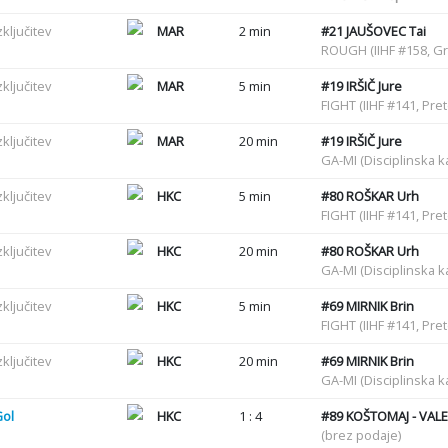
zključitev
MAR
2 min
#21
JAUŠOVEC Tai
ROUGH (IIHF #158, G
zključitev
MAR
5 min
#19
IRŠIČ Jure
FIGHT (IIHF #141, Pre
zključitev
MAR
20 min
#19
IRŠIČ Jure
GA-MI (Disciplinska k
zključitev
HKC
5 min
#80
ROŠKAR Urh
FIGHT (IIHF #141, Pre
zključitev
HKC
20 min
#80
ROŠKAR Urh
GA-MI (Disciplinska k
zključitev
HKC
5 min
#69
MIRNIK Brin
FIGHT (IIHF #141, Pre
zključitev
HKC
20 min
#69
MIRNIK Brin
GA-MI (Disciplinska k
Gol
HKC
1 : 4
#89
KOŠTOMAJ - VALE
(brez podaje)