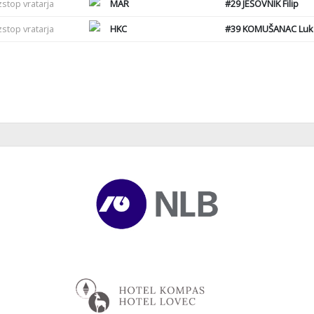
zstop vratarja
MAR
#29
JEŠOVNIK Filip
zstop vratarja
HKC
#39
KOMUŠANAC Luk