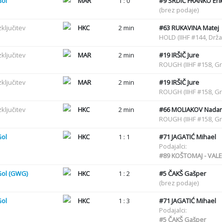
Gol
MAR
1 : 0
#9
SRDIĆ FRANKO Eri
(brez podaje)
zključitev
HKC
2 min
#63
RUKAVINA Matej
HOLD (IIHF #144, Drž
zključitev
MAR
2 min
#19
IRŠIČ Jure
ROUGH (IIHF #158, G
zključitev
MAR
2 min
#19
IRŠIČ Jure
ROUGH (IIHF #158, G
zključitev
HKC
2 min
#66
MOLIAKOV Nadari
ROUGH (IIHF #158, G
Gol
HKC
1 : 1
#71
JAGATIĆ Mihael
Podajalci:
#89
KOŠTOMAJ - VALE
Gol (GWG)
HKC
1 : 2
#5
ČAKŠ Gašper
(brez podaje)
Gol
HKC
1 : 3
#71
JAGATIĆ Mihael
Podajalci:
#5
ČAKŠ Gašper