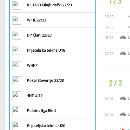
1 / 3
IHL U-13 Mlajši dečki 22/23
00:00
V
WIHL 22/23
00:00
V
DP Člani 22/23
03:55
I
Prijateljska tekma U18
07:12
I
WHPP
2 / 3
Pokal Slovenije 22/23
4NT U-20
23:05
I
Poletna liga Bled
23:05
I
Prijateljska tekma U20