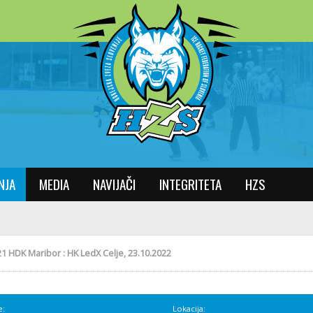
NJA
MEDIA
NAVIJAČI
INTEGRITETA
HZS
1 HDK Maribor : HK LedX Celje, 23.10.2022
e:
Lokacija: