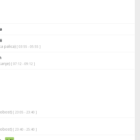
a
i
ka palica)
[ 03:55 - 05:55 ]
n
ikanje)
[ 07:12 - 09:12 ]
robost)
[ 23:05 - 23:40 ]
robost)
[ 23:40 - 25:40 ]