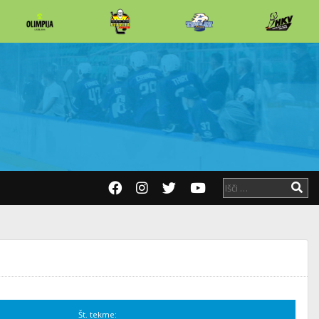
Št. tekme: