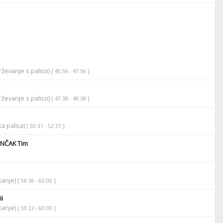
ževanje s palico)
[ 45:56 - 47:56 ]
ževanje s palico)
[ 47:38 - 49:38 ]
ka palica)
[ 50:31 - 52:31 ]
NČAK Tim
ikanje)
[ 58:36 - 60:00 ]
i
ikanje)
[ 59:22 - 60:00 ]