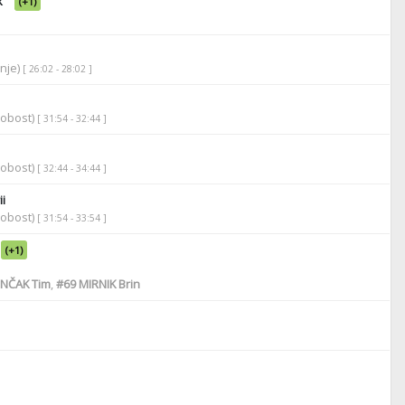
k
(+1)
anje)
[ 26:02 - 28:02 ]
robost)
[ 31:54 - 32:44 ]
robost)
[ 32:44 - 34:44 ]
i
robost)
[ 31:54 - 33:54 ]
(+1)
NČAK Tim
,
#69
MIRNIK Brin