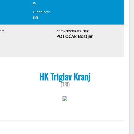
9
Gledalcev:
66
or:
Zdravstvena oskrba:
POTOČAR Boštjan
HK Triglav Kranj
(TRI)