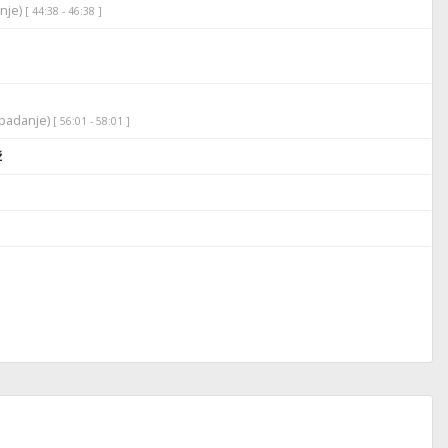
anje)
[ 44:38 - 46:38 ]
apadanje)
[ 56:01 - 58:01 ]
ž