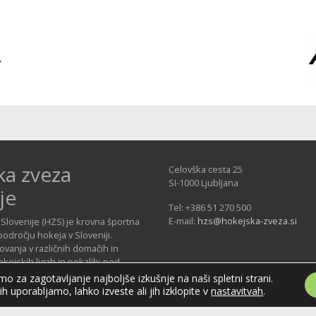
ka zveza
Celovška cesta 25
SI-1000 Ljubljana
je
Tel: +386 51 270 500
E-mail:
hzs@hokejska-zveza.si
Slovenije (HZS) je krovna športna
področju hokeja v Sloveniji.
vanja v različnih domačih in
ejskih ligah in pokalih; pod
 delujejo tudi slovenske hokejske
o za zagotavljanje najboljše izkušnje na naši spletni strani.
jih uporabljamo, lahko izveste ali jih izklopite v
nastavitvah
.