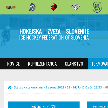
HOKEJSKA ZVEZA SLOVENIJE
ICE HOCKEY FEDERATION OF SLOVENIA
NOVICE
REPREZENTANCA
ČLANSTVO
TEKMOVA
»
Statistika tekmovanj
»
Sezona 2022 / 23
»
IHL U-15 Dečki 22/23
»
#9
Sezona 2025/26
Tekmovanj