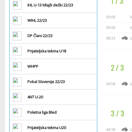
1 / 3
IHL U-13 Mlajši dečki 22/23
00:00
V
WIHL 22/23
00:00
V
DP Člani 22/23
08:33
I
Prijateljska tekma U18
2 / 3
WHPP
Pokal Slovenije 22/23
30:58
I
4NT U-20
3 / 3
Poletna liga Bled
Prijateljska tekma U20
44:38
I