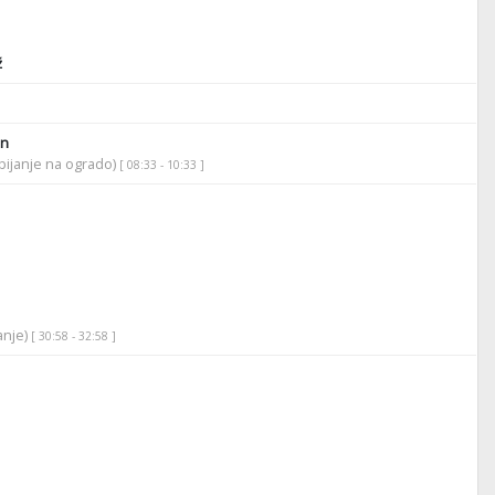
ž
an
bijanje na ogrado)
[ 08:33 - 10:33 ]
anje)
[ 30:58 - 32:58 ]