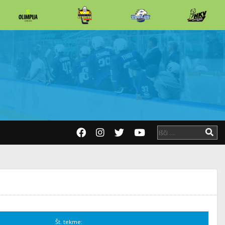
Št. tekme: