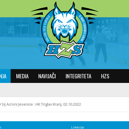
NJA
MEDIA
NAVIJAČI
INTEGRITETA
HZS
 Sij Acroni Jesenice : HK Triglav Kranj, 02.10.2022
e:
Lokacija: