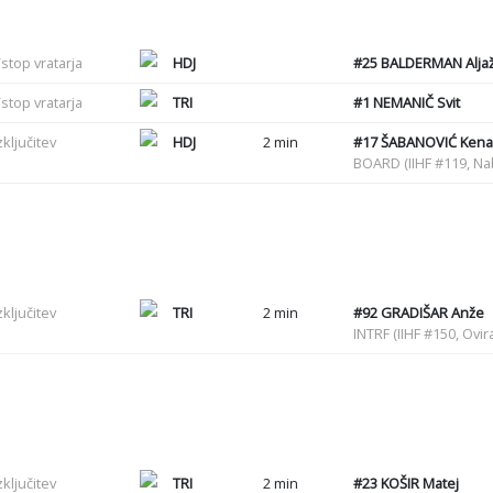
stop vratarja
HDJ
#25
BALDERMAN Alja
stop vratarja
TRI
#1
NEMANIČ Svit
zključitev
HDJ
2 min
#17
ŠABANOVIĆ Ken
BOARD (IIHF #119, Na
zključitev
TRI
2 min
#92
GRADIŠAR Anže
INTRF (IIHF #150, Ovir
zključitev
TRI
2 min
#23
KOŠIR Matej