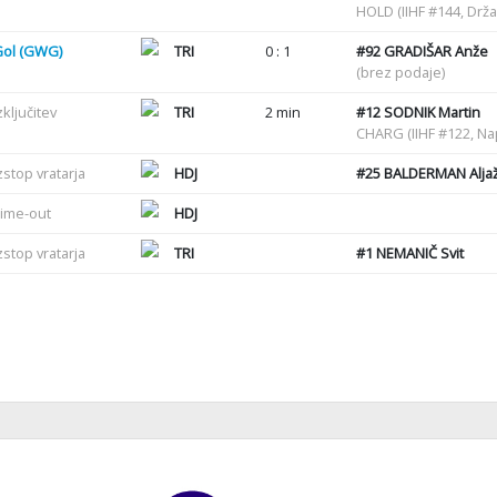
HOLD (IIHF #144, Drž
Gol (GWG)
TRI
0 : 1
#92
GRADIŠAR Anže
(brez podaje)
zključitev
TRI
2 min
#12
SODNIK Martin
CHARG (IIHF #122, N
zstop vratarja
HDJ
#25
BALDERMAN Alja
ime-out
HDJ
zstop vratarja
TRI
#1
NEMANIČ Svit