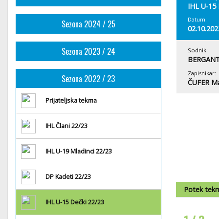
IHL U-15 
Datum:
Sezona 2024 / 25
02.10.202
Sezona 2023 / 24
Sodnik:
BERGANT
Zapisnikar:
Sezona 2022 / 23
ČUFER M
Prijateljska tekma
IHL Člani 22/23
IHL U-19 Mladinci 22/23
DP Kadeti 22/23
Potek tek
IHL U-15 Dečki 22/23