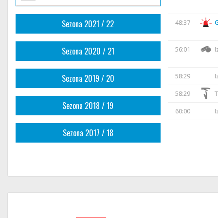
Sezona 2021 / 22
48:37
56:01
I
Sezona 2020 / 21
58:29
I
Sezona 2019 / 20
58:29
T
Sezona 2018 / 19
60:00
I
Sezona 2017 / 18