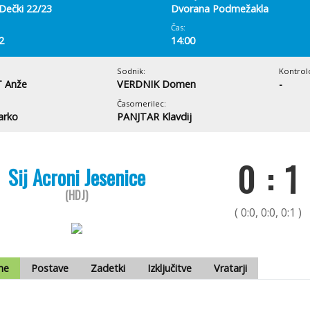
Dečki 22/23
Dvorana Podmežakla
Čas:
2
14:00
Sodnik:
Kontrol
 Anže
VERDNIK Domen
-
Časomerilec:
arko
PANJTAR Klavdij
0 : 1
Sij Acroni Jesenice
(HDJ)
( 0:0, 0:0, 0:1 )
me
Postave
Zadetki
Izključitve
Vratarji