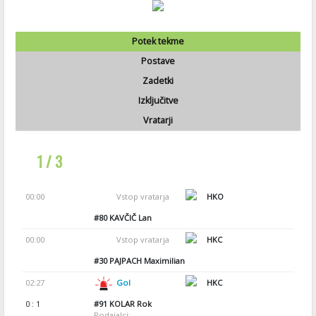
Potek tekme
Postave
Zadetki
Izključitve
Vratarji
1 / 3
00:00
Vstop vratarja
HKO
#80
KAVČIČ Lan
00:00
Vstop vratarja
HKC
#30
PAJPACH Maximilian
02:27
Gol
HKC
0 : 1
#91
KOLAR Rok
Podajalci: