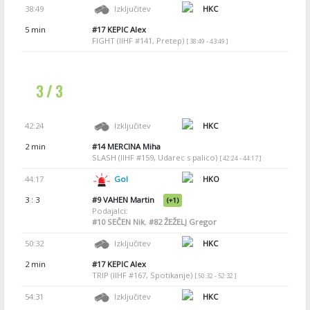
38:49
Izključitev
HKC
5 min
#17
KEPIC Alex
FIGHT (IIHF #141, Pretep)
[ 38:49 - 43:49 ]
3 / 3
42:24
Izključitev
HKC
2 min
#14
MERCINA Miha
SLASH (IIHF #159, Udarec s palico)
[ 42:24 - 44:17 ]
44:17
Gol
HKO
3 : 3
#9
VAHEN Martin
(+1)
Podajalci:
#10
SEČEN Nik
,
#82
ŽEŽELJ Gregor
50:32
Izključitev
HKC
2 min
#17
KEPIC Alex
TRIP (IIHF #167, Spotikanje)
[ 50:32 - 52:32 ]
54:31
Izključitev
HKC