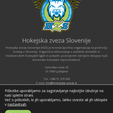
Hokejska zveza Slovenije
Hokejska zveza Slovenije (HZS) je krovna športna organizacija na področju
hokeja v Sloveniji. Organizira tekmovanja v različnih domačih in
mednarodnih hokejskih ligah in pokalih; pod njenim okriljem delujejo tudi
slovenske hokejske reprezentance.
Celovška cesta 25
SI-1000 Ljubljana
Tel: +386 51 270 500
E-mail:
hzs@hokejska-zveza.si
Piškotke uporabljamo za zagotavljanje najboljše izkušnje na
naši spletni strani.
Informacije o uporabi spletnih piškotkov
Več o piškotkih, ki jih uporabljamo, lahko izveste ali jih izklopite
v
nastavitvah
.