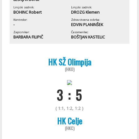
Linjski sodnik:
Linjski sodnik:
BOHINC Robert
DROZG Klemen
Kontrolor:
Zdravstvena oskrba:
-
EDVIN PLANINŠEK
Zapisnikar:
Časomerilec:
BARBARA FILIPIČ
BOŠTJAN KASTELIC
HK SŽ Olimpija
(HKO)
3 : 5
( 1:1, 1:2, 1:2 )
HK Celje
(HKC)