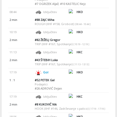
#7
OGRIZEK Aljaž
,
#10
KASTELIC Nejc
08:44
Izključitev
HKO
2 min
#88
ZAJC Miha
ROUGH (IIHF #158, Grobost)
[ 08:44 - 10:44 ]
10:19
Izključitev
HKO
2 min
#82
ŽEŽELJ Gregor
TRIP (IIHF #167, Spotikanje)
[ 10:19 - 12:19 ]
11:13
Izključitev
HKC
2 min
#43
ŠTEBIH Luka
TRIP (IIHF #167, Spotikanje)
[ 11:13 - 13:13 ]
17:19
Gol
HKO
1 : 1
#52
PETEK Gal
Podajalci:
#26
ADROVIĆ Dejan
17:19
Izključitev
HKC
2 min
#8
KUKOVIČ Nik
HOOK (IIHF #146, Zadrževanje s palico)
[ 17:19 - 17:19 ]
18:56
Izključitev
HKO