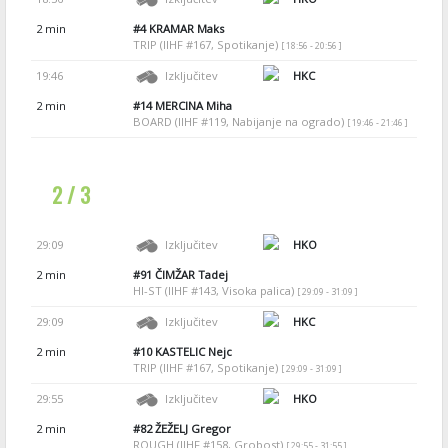
2 min
#4
KRAMAR Maks
TRIP (IIHF #167, Spotikanje)
[ 18:56 - 20:56 ]
19:46
Izključitev
HKC
2 min
#14
MERCINA Miha
BOARD (IIHF #119, Nabijanje na ogrado)
[ 19:46 - 21:46 ]
2 / 3
29:09
Izključitev
HKO
2 min
#91
ČIMŽAR Tadej
HI-ST (IIHF #143, Visoka palica)
[ 29:09 - 31:09 ]
29:09
Izključitev
HKC
2 min
#10
KASTELIC Nejc
TRIP (IIHF #167, Spotikanje)
[ 29:09 - 31:09 ]
29:55
Izključitev
HKO
2 min
#82
ŽEŽELJ Gregor
ROUGH (IIHF #158, Grobost)
[ 29:55 - 31:55 ]