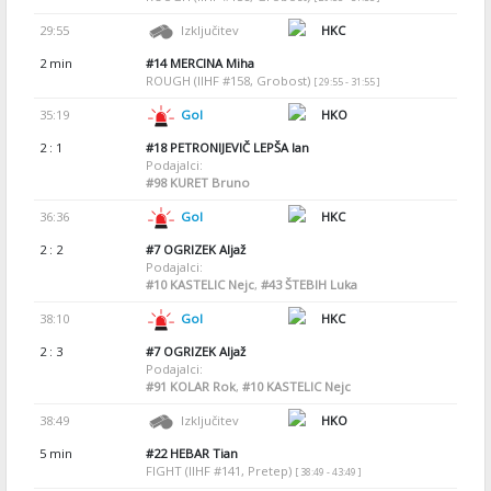
29:55
Izključitev
HKC
2 min
#14
MERCINA Miha
ROUGH (IIHF #158, Grobost)
[ 29:55 - 31:55 ]
35:19
Gol
HKO
2 : 1
#18
PETRONIJEVIČ LEPŠA Ian
Podajalci:
#98
KURET Bruno
36:36
Gol
HKC
2 : 2
#7
OGRIZEK Aljaž
Podajalci:
#10
KASTELIC Nejc
,
#43
ŠTEBIH Luka
38:10
Gol
HKC
2 : 3
#7
OGRIZEK Aljaž
Podajalci:
#91
KOLAR Rok
,
#10
KASTELIC Nejc
38:49
Izključitev
HKO
5 min
#22
HEBAR Tian
FIGHT (IIHF #141, Pretep)
[ 38:49 - 43:49 ]