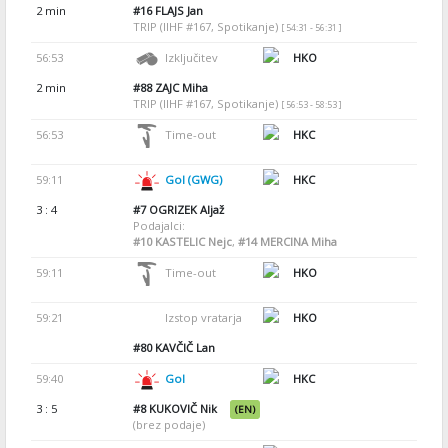
2 min
#16
FLAJS Jan
TRIP (IIHF #167, Spotikanje)
[ 54:31 - 56:31 ]
56:53
Izključitev
HKO
2 min
#88
ZAJC Miha
TRIP (IIHF #167, Spotikanje)
[ 56:53 - 58:53 ]
56:53
Time-out
HKC
59:11
Gol (GWG)
HKC
3 : 4
#7
OGRIZEK Aljaž
Podajalci:
#10
KASTELIC Nejc
,
#14
MERCINA Miha
59:11
Time-out
HKO
59:21
Izstop vratarja
HKO
#80
KAVČIČ Lan
59:40
Gol
HKC
3 : 5
#8
KUKOVIČ Nik
(EN)
(brez podaje)