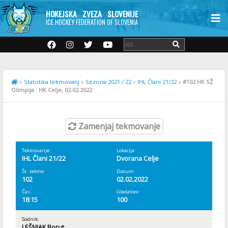
HOKEJSKA ZVEZA SLOVENIJE
ICE HOCKEY FEDERATION OF SLOVENIA
»
Statistika tekmovanj
»
Sezona 2021 / 22
»
IHL Člani 21/22
»
#102 HK SŽ
Olimpija : HK Celje, 02.02.2022
Zamenjaj tekmovanje
Tekmovanje:
Lokacija:
IHL Člani 21/22
Dvorana Celje
Št. tekme:
Datum:
102
02.02.2022
Čas:
Gledalcev:
18:15
100
Sodnik:
LEŠNJAK Borut