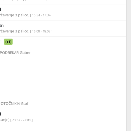
l
ževanje s palico)
[ 15:34 - 17:34 ]
in
ževanje s palico)
[ 16:08 - 18:08 ]
f
(+1)
PODREKAR Gaber
OTOČNIK Krištof
l
ikanje)
[ 23:34 - 24:08 ]