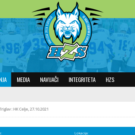
NJA
MEDIA
NAVIJAČI
INTEGRITETA
HZS
riglav : HK Celje, 27.10.2021
e:
Lokacija: