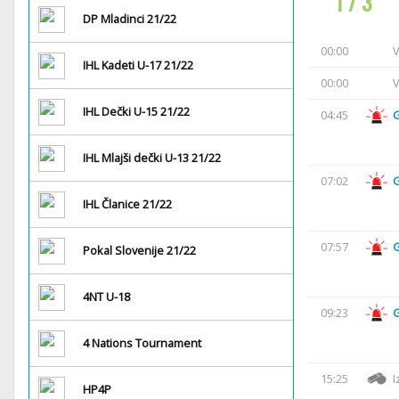
1 / 3
DP Mladinci 21/22
00:00
V
IHL Kadeti U-17 21/22
00:00
V
IHL Dečki U-15 21/22
04:45
IHL Mlajši dečki U-13 21/22
07:02
IHL Članice 21/22
07:57
Pokal Slovenije 21/22
4NT U-18
09:23
4 Nations Tournament
15:25
I
HP4P