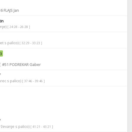
16
FLAJS Jan
in
anje)
[ 24:28 - 26:28 ]
et s palico)
[ 32:29 - 33:23 ]
1)
f
,
#51
PODREKAR Gaber
f
rec s palico)
[ 37:46 - 39:46 ]
f
ževanje s palico)
[ 41:21 - 43:21 ]