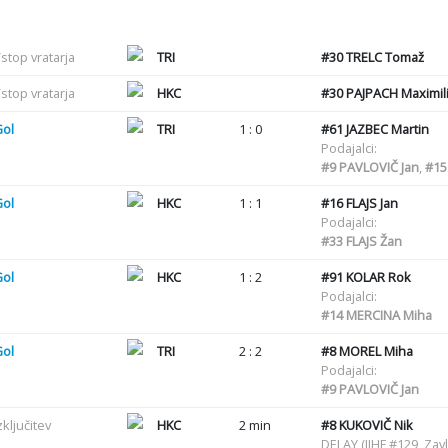
stop vratarja
TRI
#30
TRELC Tomaž
stop vratarja
HKC
#30
PAJPACH Maximil
Gol
TRI
1 : 0
#61
JAZBEC Martin
Podajalci:
#9
PAVLOVIČ Jan
,
#15
Gol
HKC
1 : 1
#16
FLAJS Jan
Podajalci:
#33
FLAJS Žan
Gol
HKC
1 : 2
#91
KOLAR Rok
Podajalci:
#14
MERCINA Miha
Gol
TRI
2 : 2
#8
MOREL Miha
Podajalci:
#9
PAVLOVIČ Jan
zključitev
HKC
2 min
#8
KUKOVIČ Nik
DELAY (IIHF #129, Zav