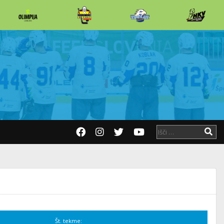
Št. tekme: