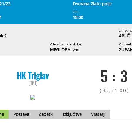
 21/22
Dvorana Zlato polje
Čas:
1
18:00
Linjski s
leš
ARLIČ 
Zdravstvena oskrba:
Zapisnik
MEGLOBA Ivan
ZUPAN
5 : 3
HK Triglav
(TRI)
( 3:2, 2:1, 0:0 )
me
Postave
Zadetki
Izključitve
Vratarji