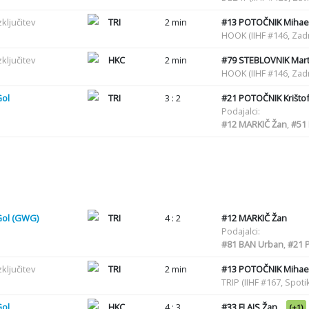
zključitev
TRI
2 min
#13
POTOČNIK Mihae
HOOK (IIHF #146, Zadr
zključitev
HKC
2 min
#79
STEBLOVNIK Mart
HOOK (IIHF #146, Zadr
Gol
TRI
3 : 2
#21
POTOČNIK Krišto
Podajalci:
#12
MARKIČ Žan
,
#51
Gol (GWG)
TRI
4 : 2
#12
MARKIČ Žan
Podajalci:
#81
BAN Urban
,
#21
P
zključitev
TRI
2 min
#13
POTOČNIK Mihae
TRIP (IIHF #167, Spot
Gol
HKC
4 : 3
#33
FLAJS Žan
(+1)