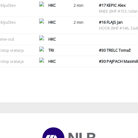
zključitev
HKC
2 min
#17
KEPIC Alex
KNEE (IIHF #153, Uda
zključitev
HKC
2 min
#16
FLAJS Jan
HOOK (IIHF #146, Zadr
ime-out
HKC
zstop vratarja
TRI
#30
TRELC Tomaž
zstop vratarja
HKC
#30
PAJPACH Maximil