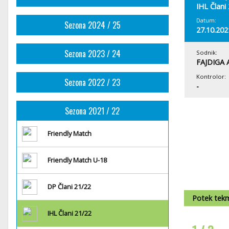
IHL Člani
Datum:
Sezona 2024 / 25
27.10.202
Sezona 2023 / 24
Sodnik:
FAJDIGA A
Kontrolor:
Sezona 2022 / 23
-
Sezona 2021 / 22
Friendly Match
Friendly Match U-18
DP Člani 21/22
Potek tek
IHL Člani 21/22