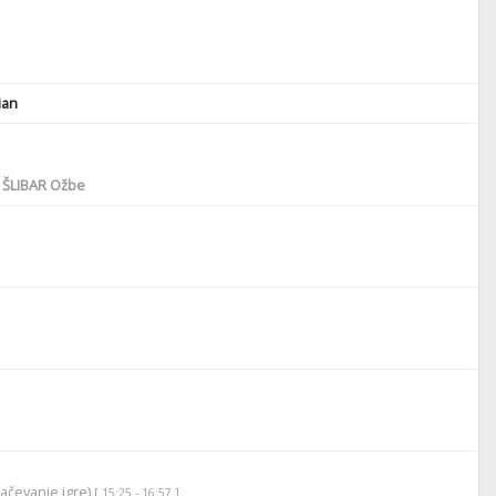
ian
ŠLIBAR Ožbe
lačevanje igre)
[ 15:25 - 16:57 ]