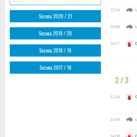
15:34
I
Sezona 2020 / 21
16:08
I
Sezona 2019 / 20
16:57
Sezona 2018 / 19
Sezona 2017 / 18
2 / 3
22:26
23:34
I
24:08