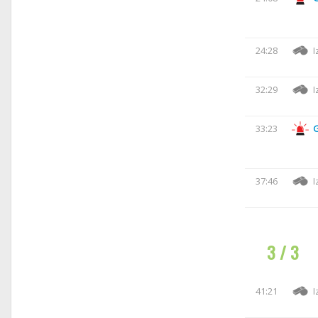
24:28
I
32:29
I
33:23
37:46
I
3 / 3
41:21
I