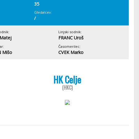
35
Gledalcev:
/
odnik:
Linjski sodnik:
Matej
FRANC Uroš
ar:
Časomerilec:
 Mišo
CVEK Marko
HK Celje
(HKC)