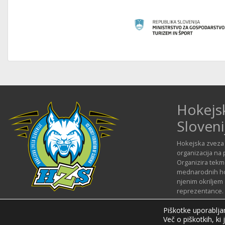
Hokejs
Sloveni
Hokejska zveza 
organizacija na 
Organizira tekmo
mednarodnih hok
njenim okriljem
reprezentance.
Piškotke uporabljam
Več o piškotkih, ki 