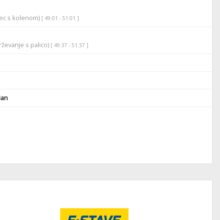
rec s kolenom)
[ 49:01 - 51:01 ]
ževanje s palico)
[ 49:37 - 51:37 ]
ian