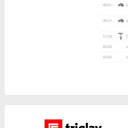
49:01
I
49:37
I
57:29
T
60:00
I
60:00
I