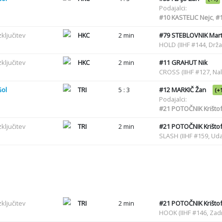
Podajalci:
#10
KASTELIC Nejc
,
#
zključitev
HKC
2 min
#79
STEBLOVNIK Mart
HOLD (IIHF #144, Drž
zključitev
HKC
2 min
#11
GRAHUT Nik
CROSS (IIHF #127, Nal
Gol
TRI
5 : 3
#12
MARKIČ Žan
(+
Podajalci:
#21
POTOČNIK Krišto
zključitev
TRI
2 min
#21
POTOČNIK Krišto
SLASH (IIHF #159, Uda
zključitev
TRI
2 min
#21
POTOČNIK Krišto
HOOK (IIHF #146, Zadr