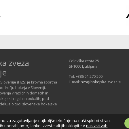
ka zveza
Celovška cesta 25
SI-1000 Ljubljana
je
Tel: +386 51 270 500
E-mail:
hzs@hokejska-zveza.si
Slovenije (HZS) je krovna športna
področju hokeja v Sloveniji.
vanja v različnih domačih in
ejskih ligah in pokalih; pod
 delujejo tudi slovenske hokejske
o za zagotavljanje najboljše izkušnje na naši spletni strani.
jih uporabljamo, lahko izveste ali jih izklopite v
nastavitvah
.