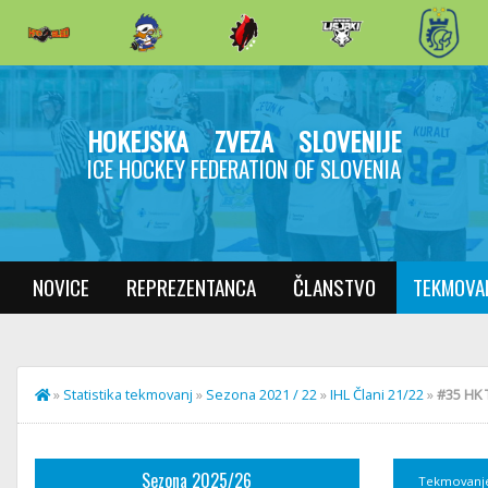
HOKEJSKA ZVEZA SLOVENIJE
ICE HOCKEY FEDERATION OF SLOVENIA
NOVICE
REPREZENTANCA
ČLANSTVO
TEKMOVA
»
Statistika tekmovanj
»
Sezona 2021 / 22
»
IHL Člani 21/22
»
#35 HK T
Sezona 2025/26
Tekmovanj