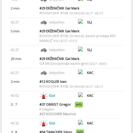
2 min
#29
ERŽENIČNIK Gal Mark
ROUGH (IIHF #158, Grobost)
[ 42:27 - 44:27 ]
42:27
Izključitev
SLJ
5 min
#29
ERŽENIČNIK Gal Mark
ROUGH (IIHF #158, Grobost), kazen prestaja #47
KARALIČ Iris
[ 42:27 - 47:27 ]
42:27
Izključitev
SLJ
20 min
#29
ERŽENIČNIK Gal Mark
GA-MI (Disciplinska kazen igre)
[ 42:27 - 54:00 ]
42:27
Izključitev
KAC
2 min
#12
KOGLER Ivan
ROUGH (IIHF #158, Grobost)
[ 42:27 - 44:27 ]
45:02
Gol
KAC
3 : 7
#37
OBRIST Gregor
(+1)
Podajalci:
#27
KOSCHIER Maurice
45:32
Gol
KAC
3 : 8
#54
TAXACHER Silvio
(+1)