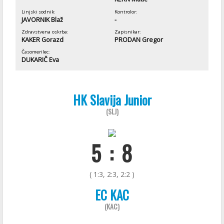
Linjski sodnik:
Kontrolor:
JAVORNIK Blaž
-
Zdravstvena oskrba:
Zapisnikar:
KAKER Gorazd
PRODAN Gregor
Časomerilec:
DUKARIČ Eva
HK Slavija Junior
(SLJ)
5 : 8
( 1:3, 2:3, 2:2 )
EC KAC
(KAC)