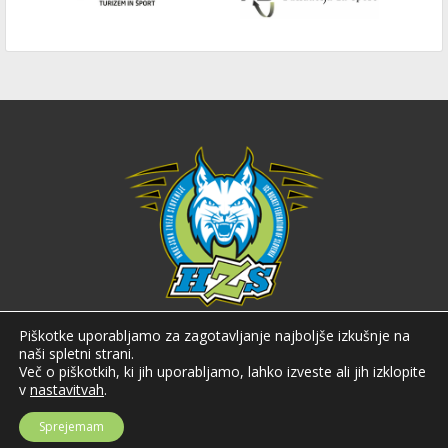
Hokejska zveza Slovenije
Piškotke uporabljamo za zagotavljanje najboljše izkušnje na
naši spletni strani.
Hokejska zveza Slovenije (HZS) je krovna športna organizacija na področju
Več o piškotkih, ki jih uporabljamo, lahko izveste ali jih izklopite
hokeja v Sloveniji. Organizira tekmovanja v različnih domačih in
v
nastavitvah
.
mednarodnih hokejskih ligah in pokalih; pod njenim okriljem delujejo tudi
slovenske hokejske reprezentance.
Sprejemam
Celovška cesta 25