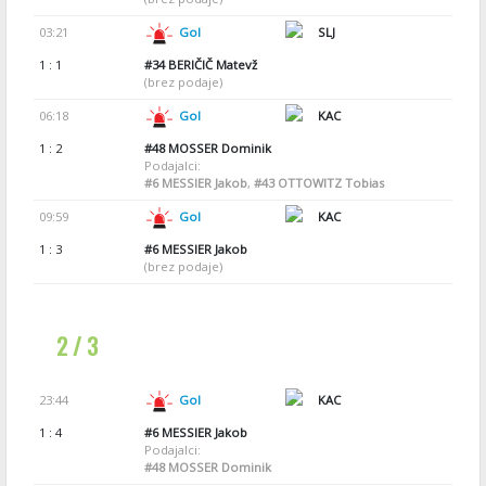
03:21
Gol
SLJ
1 : 1
#34
BERIČIČ Matevž
(brez podaje)
06:18
Gol
KAC
1 : 2
#48
MOSSER Dominik
Podajalci:
#6
MESSIER Jakob
,
#43
OTTOWITZ Tobias
09:59
Gol
KAC
1 : 3
#6
MESSIER Jakob
(brez podaje)
2 / 3
23:44
Gol
KAC
1 : 4
#6
MESSIER Jakob
Podajalci:
#48
MOSSER Dominik