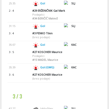
25:35
Gol
SLJ
2 : 4
#29
ERŽENIČNIK Gal Mark
Podajalci:
#34
BERIČIČ Matevž
31:15
Gol
SLJ
3 : 4
#3
PENKO Tilen
(brez podaje)
35:07
Gol
KAC
3 : 5
#27
KOSCHIER Maurice
Podajalci:
#15
WADEL Maurice
35:39
Gol (GWG)
KAC
3 : 6
#27
KOSCHIER Maurice
(brez podaje)
3 / 3
42:27
Izključitev
SLJ