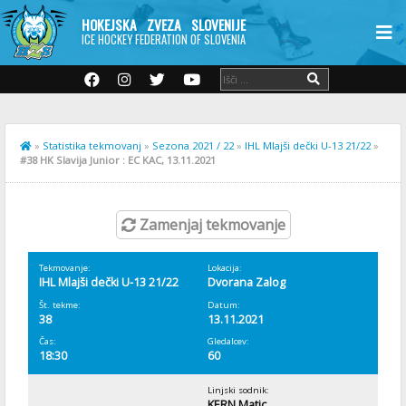
HOKEJSKA ZVEZA SLOVENIJE
ICE HOCKEY FEDERATION OF SLOVENIA
»
Statistika tekmovanj
»
Sezona 2021 / 22
»
IHL Mlajši dečki U-13 21/22
»
#38 HK Slavija Junior : EC KAC, 13.11.2021
Zamenjaj tekmovanje
Tekmovanje:
Lokacija:
IHL Mlajši dečki U-13 21/22
Dvorana Zalog
Št. tekme:
Datum:
38
13.11.2021
Čas:
Gledalcev:
18:30
60
Linjski sodnik:
KERN Matic