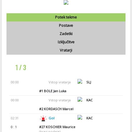
Potek tekme
Postave
Zadetki
Izključitve
Vratarji
1 / 3
00:00
Vstop vratarja
SLJ
#1
BOLE Jan Luka
00:00
Vstop vratarja
KAC
#2
KORDASCH Marcel
02:31
Gol
KAC
0 : 1
#27
KOSCHIER Maurice
(brez podaje)