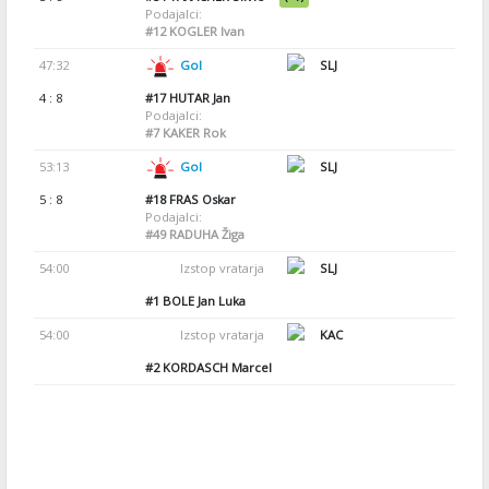
Podajalci:
#12
KOGLER Ivan
47:32
Gol
SLJ
4 : 8
#17
HUTAR Jan
Podajalci:
#7
KAKER Rok
53:13
Gol
SLJ
5 : 8
#18
FRAS Oskar
Podajalci:
#49
RADUHA Žiga
54:00
Izstop vratarja
SLJ
#1
BOLE Jan Luka
54:00
Izstop vratarja
KAC
#2
KORDASCH Marcel