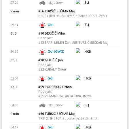
27:29
Izključitev
SLJ
2 min
#56
TURŠIČ SEČKAR Maj
HO-ST (IIHF #145, Držanje palice)
[ 27:29 - 29:29 ]
29:41
Gol
SLJ
5 : 3
#10
BERIČIČ Miha
Podajalci:
#13
ŠPARI LEBEN Žan
,
#56
TURŠIČ SEČKAR Maj
30:39
Gol (GWG)
HKB
6 : 3
#10
GOLIČIČ Jan
Podajalci:
#22
KURALT Oskar
32:04
Gol
HKB
7 : 3
#29
PODREKAR Urban
Podajalci:
#31
VILMAN Bor
,
#8
BOHINC Rožle
34:09
Izključitev
SLJ
2 min
#56
TURŠIČ SEČKAR Maj
TRIP (IIHF #167, Spotikanje)
[ 34:09 - 34:17 ]
34:17
Gol
HKB