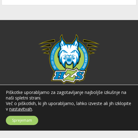
Hokejska zveza Slovenije
Piškotke uporabljamo za zagotavljanje najboljše izkušnje na
naši spletni strani.
Hokejska zveza Slovenije (HZS) je krovna športna organizacija na področju
Več o piškotkih, ki jih uporabljamo, lahko izveste ali jih izklopite
hokeja v Sloveniji. Organizira tekmovanja v različnih domačih in
v
nastavitvah
.
mednarodnih hokejskih ligah in pokalih; pod njenim okriljem delujejo tudi
slovenske hokejske reprezentance.
Sprejemam
Celovška cesta 25
SI-1000 Ljubljana