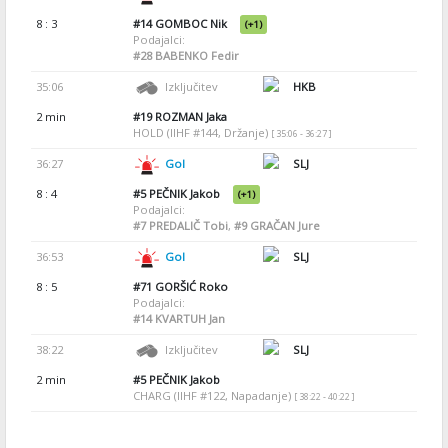
8 : 3
#14
GOMBOC Nik
(+1)
Podajalci:
#28
BABENKO Fedir
35:06
Izključitev
HKB
2 min
#19
ROZMAN Jaka
HOLD (IIHF #144, Držanje)
[ 35:06 - 36:27 ]
36:27
Gol
SLJ
8 : 4
#5
PEČNIK Jakob
(+1)
Podajalci:
#7
PREDALIČ Tobi
,
#9
GRAČAN Jure
36:53
Gol
SLJ
8 : 5
#71
GORŠIĆ Roko
Podajalci:
#14
KVARTUH Jan
38:22
Izključitev
SLJ
2 min
#5
PEČNIK Jakob
CHARG (IIHF #122, Napadanje)
[ 38:22 - 40:22 ]