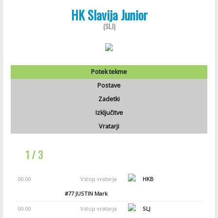
HK Slavija Junior
(SLJ)
Potek tekme
Postave
Zadetki
Izključitve
Vratarji
1 / 3
00:00
Vstop vratarja
HKB
#77
JUSTIN Mark
00:00
Vstop vratarja
SLJ