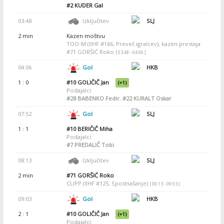
#2
KUDER Gal
03:48
Izključitev
SLJ
2 min
Kazen moštvu
TOO-M (IIHF #166, Preveč igralcev), kazen prestaja
#71 GORŠIĆ Roko
[ 03:48 - 04:06 ]
04:06
Gol
HKB
1 : 0
#10
GOLIČIČ Jan
(+1)
Podajalci:
#28
BABENKO Fedir
,
#22
KURALT Oskar
07:52
Gol
SLJ
1 : 1
#10
BERIČIČ Miha
Podajalci:
#7
PREDALIČ Tobi
08:13
Izključitev
SLJ
2 min
#71
GORŠIĆ Roko
CLIPP (IIHF #125, Spodnašanje)
[ 08:13 - 09:03 ]
09:03
Gol
HKB
2 : 1
#10
GOLIČIČ Jan
(+1)
Podajalci: