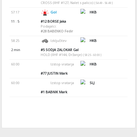
CROSS (IIHF #127, Nalet s palico)
[ 54:49 - 56:49 ]
57:17
Gol
HKB
11 : 5
#12
BORSE Jaka
Podajalci:
#28
BABENKO Fedir
58:25
Izključitev
HKB
2 min
#5
SODJA ZALOKAR Gal
HOLD (IIHF #144, Držanje)
[ 58:25 - 60:00 ]
60:00
Izstop vratarja
HKB
#77
JUSTIN Mark
60:00
Izstop vratarja
SLJ
#1
BABNIK Mark