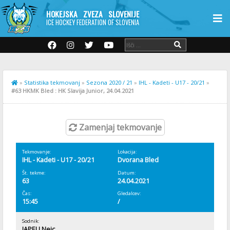
HOKEJSKA ZVEZA SLOVENIJE
ICE HOCKEY FEDERATION OF SLOVENIA
»
Statistika tekmovanj
»
Sezona 2020 / 21
»
IHL - Kadeti - U17 - 20/21
»
#63 HKMK Bled : HK Slavija Junior, 24.04.2021
Zamenjaj tekmovanje
Tekmovanje:
Lokacija:
IHL - Kadeti - U17 - 20/21
Dvorana Bled
Št. tekme:
Datum:
63
24.04.2021
Čas:
Gledalcev:
15:45
/
Sodnik:
JAPELJ Nejc