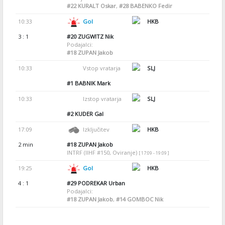
#22
KURALT Oskar
,
#28
BABENKO Fedir
10:33
Gol
HKB
3 : 1
#20
ZUGWITZ Nik
Podajalci:
#18
ZUPAN Jakob
10:33
Vstop vratarja
SLJ
#1
BABNIK Mark
10:33
Izstop vratarja
SLJ
#2
KUDER Gal
17:09
Izključitev
HKB
2 min
#18
ZUPAN Jakob
INTRF (IIHF #150, Oviranje)
[ 17:09 - 19:09 ]
19:25
Gol
HKB
4 : 1
#29
PODREKAR Urban
Podajalci:
#18
ZUPAN Jakob
,
#14
GOMBOC Nik