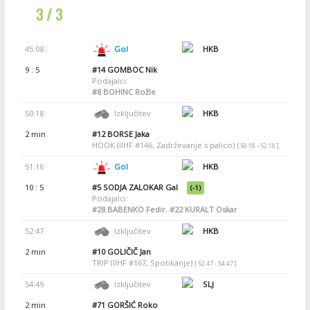
3 / 3
45:08
Gol
HKB
9 : 5
#14
GOMBOC Nik
Podajalci:
#8
BOHINC Rožle
50:18
Izključitev
HKB
2 min
#12
BORSE Jaka
HOOK (IIHF #146, Zadrževanje s palico)
[ 50:18 - 52:18 ]
51:16
Gol
HKB
10 : 5
#5
SODJA ZALOKAR Gal
(-1)
Podajalci:
#28
BABENKO Fedir
,
#22
KURALT Oskar
52:47
Izključitev
HKB
2 min
#10
GOLIČIČ Jan
TRIP (IIHF #167, Spotikanje)
[ 52:47 - 54:47 ]
54:49
Izključitev
SLJ
2 min
#71
GORŠIĆ Roko