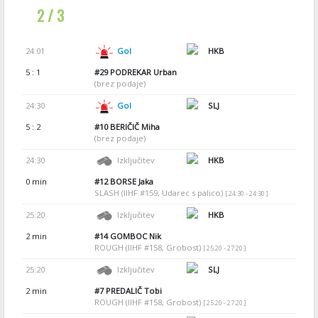
2 / 3
24:01
Gol
HKB
5 : 1
#29
PODREKAR Urban
(brez podaje)
24:30
Gol
SLJ
5 : 2
#10
BERIČIČ Miha
(brez podaje)
24:30
Izključitev
HKB
0 min
#12
BORSE Jaka
SLASH (IIHF #159, Udarec s palico)
[ 24:30 - 24:30 ]
25:20
Izključitev
HKB
2 min
#14
GOMBOC Nik
ROUGH (IIHF #158, Grobost)
[ 25:20 - 27:20 ]
25:20
Izključitev
SLJ
2 min
#7
PREDALIČ Tobi
ROUGH (IIHF #158, Grobost)
[ 25:20 - 27:20 ]