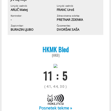
Linjski sodnik:
Linjski sodnik:
ARLIČ Matej
FRANC Uroš
Kontrolor:
Zdravstvena oskrba:
-
PRETNAR ZDENKA
Zapisnikar:
Časomerilec:
BURAZIN LJUBO
DVORŠAK SAŠA
HKMK Bled
(HKB)
11 : 5
( 4:1, 4:4, 3:0 )
Posnetek tekme »