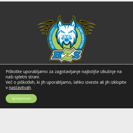
Hokejska zveza Slovenije
Piškotke uporabljamo za zagotavljanje najboljše izkušnje na
naši spletni strani.
Hokejska zveza Slovenije (HZS) je krovna športna organizacija na področju
Več o piškotkih, ki jih uporabljamo, lahko izveste ali jih izklopite
hokeja v Sloveniji. Organizira tekmovanja v različnih domačih in
v
nastavitvah
.
mednarodnih hokejskih ligah in pokalih; pod njenim okriljem delujejo tudi
slovenske hokejske reprezentance.
Sprejemam
Celovška cesta 25
SI-1000 Ljubljana
Tel: +386 51 270 500
E-mail:
hzs@hokejska-zveza.si