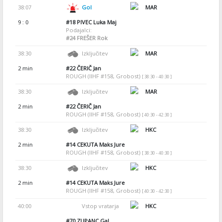
38:07
Gol
MAR
9 : 0
#18
PIVEC Luka Maj
Podajalci:
#24
FREŠER Rok
38:30
Izključitev
MAR
2 min
#22
ČERIČ Jan
ROUGH (IIHF #158, Grobost)
[ 38:30 - 40:30 ]
38:30
Izključitev
MAR
2 min
#22
ČERIČ Jan
ROUGH (IIHF #158, Grobost)
[ 40:30 - 42:30 ]
38:30
Izključitev
HKC
2 min
#14
CEKUTA Maks Jure
ROUGH (IIHF #158, Grobost)
[ 38:30 - 40:30 ]
38:30
Izključitev
HKC
2 min
#14
CEKUTA Maks Jure
ROUGH (IIHF #158, Grobost)
[ 40:30 - 42:30 ]
40:00
Vstop vratarja
HKC
#70
ZUPANC Gal