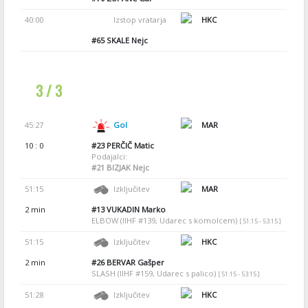
40:00
Izstop vratarja
HKC
#65
SKALE Nejc
3 / 3
45:27
Gol
MAR
10 : 0
#23
PERČIČ Matic
Podajalci:
#21
BIZJAK Nejc
51:15
Izključitev
MAR
2 min
#13
VUKADIN Marko
ELBOW (IIHF #139, Udarec s komolcem)
[ 51:15 - 53:15 ]
51:15
Izključitev
HKC
2 min
#26
BERVAR Gašper
SLASH (IIHF #159, Udarec s palico)
[ 51:15 - 53:15 ]
51:28
Izključitev
HKC