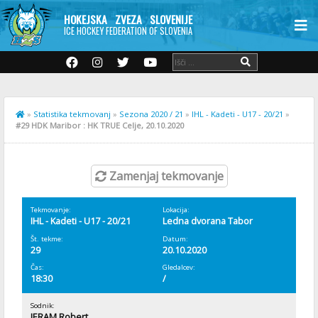
HOKEJSKA ZVEZA SLOVENIJE
ICE HOCKEY FEDERATION OF SLOVENIA
»
Statistika tekmovanj
»
Sezona 2020 / 21
»
IHL - Kadeti - U17 - 20/21
»
#29 HDK Maribor : HK TRUE Celje, 20.10.2020
Zamenjaj tekmovanje
Tekmovanje:
Lokacija:
IHL - Kadeti - U17 - 20/21
Ledna dvorana Tabor
Št. tekme:
Datum:
29
20.10.2020
Čas:
Gledalcev:
18:30
/
Sodnik:
JERAM Robert