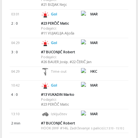
#21
BIZJAK Nejc
03:01
Gol
MAR
2 : 0
#23
PERČIČ Matic
Podajalci:
#11
VUJAKLIJA Aljoša
04:29
Gol
MAR
3 : 0
#7
BUCONJIĆ Robert
Podajalci:
#26
BAUER Josip
,
#22
ČERIČ Jan
04:29
Time-out
HKC
10:42
Gol
MAR
4 : 0
#13
VUKADIN Marko
Podajalci:
#23
PERČIČ Matic
13:10
Izključitev
MAR
2 min
#7
BUCONJIĆ Robert
HOOK (IIHF #146, Zadrževanje s palico)
[ 13:10 - 15:10 ]