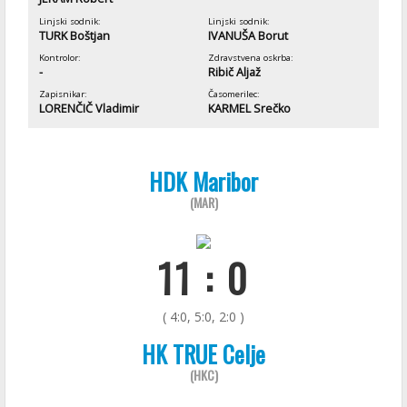
Linjski sodnik:
Linjski sodnik:
TURK Boštjan
IVANUŠA Borut
Kontrolor:
Zdravstvena oskrba:
-
Ribič Aljaž
Zapisnikar:
Časomerilec:
LORENČIČ Vladimir
KARMEL Srečko
HDK Maribor
(MAR)
11 : 0
( 4:0, 5:0, 2:0 )
HK TRUE Celje
(HKC)