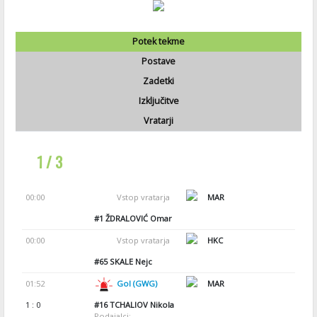
Potek tekme
Postave
Zadetki
Izključitve
Vratarji
1 / 3
00:00
Vstop vratarja
MAR
#1
ŽDRALOVIĆ Omar
00:00
Vstop vratarja
HKC
#65
SKALE Nejc
01:52
Gol (GWG)
MAR
1 : 0
#16
TCHALIOV Nikola
Podajalci: