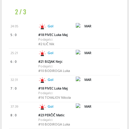
2 / 3
24:05
Gol
MAR
5 : 0
#18
PIVEC Luka Maj
Podajalci:
#2
ILIČ Nik
25:21
Gol
MAR
6 : 0
#21
BIZJAK Nejc
Podajalci:
#10
BODIROGA Luka
32:31
Gol
MAR
7 : 0
#18
PIVEC Luka Maj
Podajalci:
#16
TCHALIOV Nikola
37:39
Gol
MAR
8 : 0
#23
PERČIČ Matic
Podajalci:
#10
BODIROGA Luka