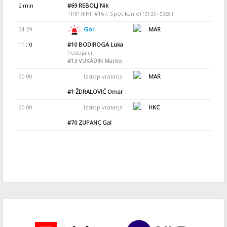
2 min
#69
REBOLJ Nik
TRIP (IIHF #167, Spotikanje)
[ 51:28 - 53:28 ]
54:29
Gol
MAR
11 : 0
#10
BODIROGA Luka
Podajalci:
#13
VUKADIN Marko
60:00
Izstop vratarja
MAR
#1
ŽDRALOVIĆ Omar
60:00
Izstop vratarja
HKC
#70
ZUPANC Gal