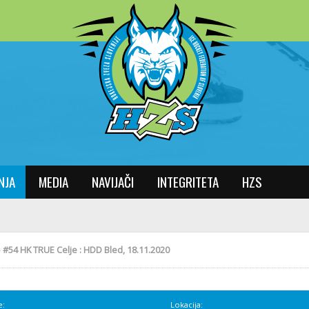
NJA
MEDIA
NAVIJAČI
INTEGRITETA
HZS
»
#54 HK TRUE Celje : HDD Bled, 18.11.2020
e:
Lokacija: