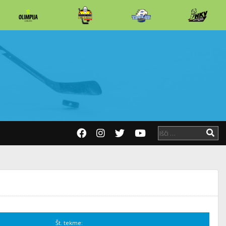
Št. tekme: