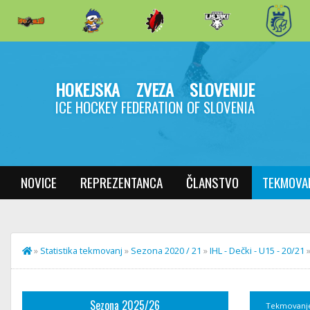
HOKEJSKA ZVEZA SLOVENIJE
ICE HOCKEY FEDERATION OF SLOVENIA
NOVICE
REPREZENTANCA
ČLANSTVO
TEKMOVA
»
Statistika tekmovanj
»
Sezona 2020 / 21
»
IHL - Dečki - U15 - 20/21
Sezona 2025/26
Tekmovanj