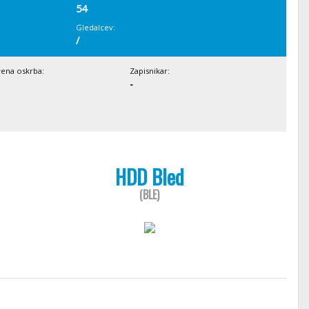
54
Gledalcev:
/
vena oskrba:
Zapisnikar:
-
HDD Bled
(BLE)