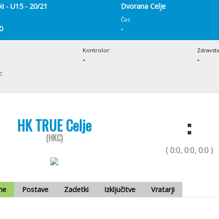
i - U15 - 20/21
Dvorana Celje
Čas:
0
-
Kontrolor:
Zdravst
-
-
c:
:
HK TRUE Celje
(HKC)
( 0:0, 0:0, 0:0 )
me
Postave
Zadetki
Izključitve
Vratarji