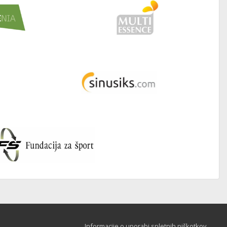
Informacije o uporabi spletnih piškotkov