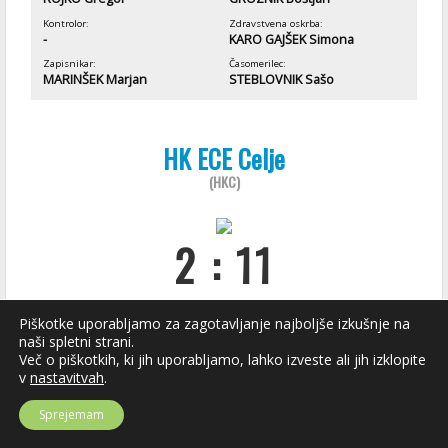
Kontrolor:
Zdravstvena oskrba:
-
KARO GAJŠEK Simona
Zapisnikar:
Časomerilec:
MARINŠEK Marjan
STEBLOVNIK Sašo
HK ECE Celje
(HKC)
2 : 11
( 0:5, 1:5, 1:1 )
Piškotke uporabljamo za zagotavljanje najboljše izkušnje na
EC KAC
naši spletni strani.
Več o piškotkih, ki jih uporabljamo, lahko izveste ali jih izklopite
(KAC)
v
nastavitvah
.
Sprejemam