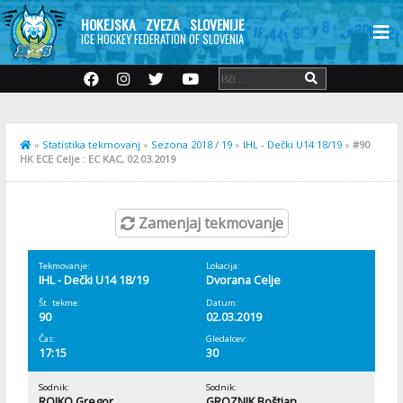
HOKEJSKA ZVEZA SLOVENIJE
ICE HOCKEY FEDERATION OF SLOVENIA
»
Statistika tekmovanj
»
Sezona 2018 / 19
»
IHL - Dečki U14 18/19
»
#90
HK ECE Celje : EC KAC, 02.03.2019
Zamenjaj tekmovanje
Tekmovanje:
Lokacija:
IHL - Dečki U14 18/19
Dvorana Celje
Št. tekme:
Datum:
90
02.03.2019
Čas:
Gledalcev:
17:15
30
Sodnik:
Sodnik:
ROJKO Gregor
GROZNIK Boštjan