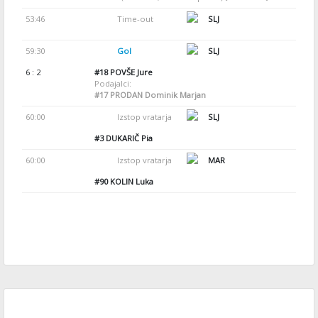
53:46
Time-out
SLJ
59:30
Gol
SLJ
6 : 2
#18
POVŠE Jure
Podajalci:
#17
PRODAN Dominik Marjan
60:00
Izstop vratarja
SLJ
#3
DUKARIČ Pia
60:00
Izstop vratarja
MAR
#90
KOLIN Luka