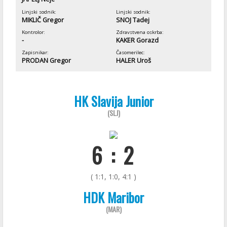
Linjski sodnik:
Linjski sodnik:
MIKLIČ Gregor
SNOJ Tadej
Kontrolor:
Zdravstvena oskrba:
-
KAKER Gorazd
Zapisnikar:
Časomerilec:
PRODAN Gregor
HALER Uroš
HK Slavija Junior
(SLJ)
6 : 2
( 1:1, 1:0, 4:1 )
HDK Maribor
(MAR)