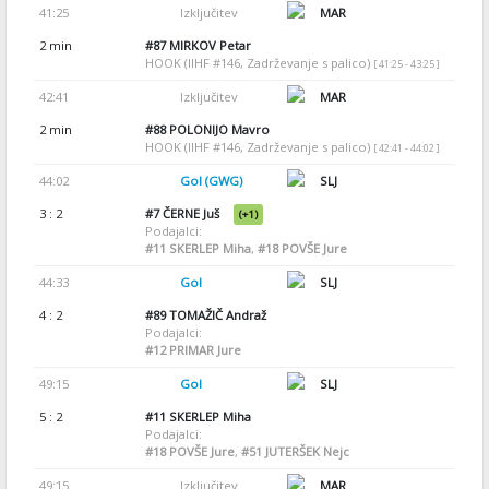
41:25
Izključitev
MAR
2 min
#87
MIRKOV Petar
HOOK (IIHF #146, Zadrževanje s palico)
[ 41:25 - 43:25 ]
42:41
Izključitev
MAR
2 min
#88
POLONIJO Mavro
HOOK (IIHF #146, Zadrževanje s palico)
[ 42:41 - 44:02 ]
44:02
Gol (GWG)
SLJ
3 : 2
#7
ČERNE Juš
(+1)
Podajalci:
#11
SKERLEP Miha
,
#18
POVŠE Jure
44:33
Gol
SLJ
4 : 2
#89
TOMAŽIČ Andraž
Podajalci:
#12
PRIMAR Jure
49:15
Gol
SLJ
5 : 2
#11
SKERLEP Miha
Podajalci:
#18
POVŠE Jure
,
#51
JUTERŠEK Nejc
49:15
Izključitev
MAR