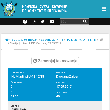
HOKEJSKA ZVEZA SLOVENIJE
ICE HOCKEY FEDERATION OF SLOVENIA
»
Statistika tekmovanj
»
Sezona 2017 / 18
»
IHL Mladinci U-18 17/18
»
#5
HK Slavija Junior : HDK Maribor, 17.09.2017
Zamenjaj tekmovanje
Tekmovanje:
Lokacija:
IHL Mladinci U-18 17/18
Dvorana Zalog
Št. tekme:
Datum:
5
17.09.2017
Čas:
Gledalcev:
17:30
40
Sodnik:
JAPELJ Nejc