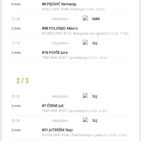
0 min
#8
PEJOVIĆ Nemanja
HOLD (IIHF #144, Držanje)
[ 15:04 - 15:04 ]
15:34
Izključitev
MAR
2 min
#88
POLONIJO Mavro
BOARD (IIHF #119, Nabijanje na ogrado)
[ 15:34 - 17:34 ]
17:19
Izključitev
SLJ
2 min
#18
POVŠE Jure
TRIP (IIHF #167, Spotikanje)
[ 17:19 - 19:19 ]
2 / 3
25:29
Izključitev
SLJ
2 min
#7
ČERNE Juš
TRIP (IIHF #167, Spotikanje)
[ 25:29 - 27:29 ]
25:29
Izključitev
SLJ
2 min
#51
JUTERŠEK Nejc
HOOK (IIHF #146, Zadrževanje s palico)
[ 25:29 - 27:29 ]