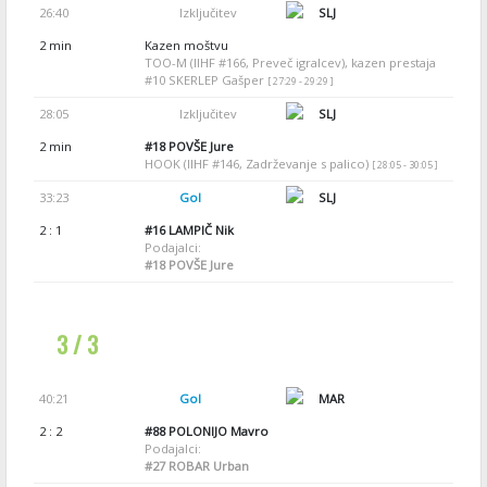
26:40
Izključitev
SLJ
2 min
Kazen moštvu
TOO-M (IIHF #166, Preveč igralcev), kazen prestaja
#10 SKERLEP Gašper
[ 27:29 - 29:29 ]
28:05
Izključitev
SLJ
2 min
#18
POVŠE Jure
HOOK (IIHF #146, Zadrževanje s palico)
[ 28:05 - 30:05 ]
33:23
Gol
SLJ
2 : 1
#16
LAMPIČ Nik
Podajalci:
#18
POVŠE Jure
3 / 3
40:21
Gol
MAR
2 : 2
#88
POLONIJO Mavro
Podajalci:
#27
ROBAR Urban