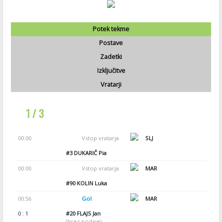
Potek tekme
Postave
Zadetki
Izključitve
Vratarji
1 / 3
00:00
Vstop vratarja
SLJ
#3
DUKARIČ Pia
00:00
Vstop vratarja
MAR
#90
KOLIN Luka
00:56
Gol
MAR
0 : 1
#20
FLAJS Jan
(brez podaje)