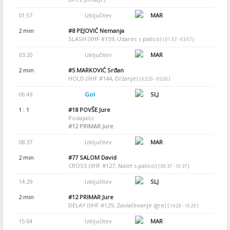
01:57
Izključitev
MAR
2 min
#8
PEJOVIĆ Nemanja
SLASH (IIHF #159, Udarec s palico)
[ 01:57 - 03:57 ]
03:20
Izključitev
MAR
2 min
#5
MARKOVIĆ Srđan
HOLD (IIHF #144, Držanje)
[ 03:20 - 05:20 ]
06:49
Gol
SLJ
1 : 1
#18
POVŠE Jure
Podajalci:
#12
PRIMAR Jure
08:37
Izključitev
MAR
2 min
#77
SALOM David
CROSS (IIHF #127, Nalet s palico)
[ 08:37 - 10:37 ]
14:29
Izključitev
SLJ
2 min
#12
PRIMAR Jure
DELAY (IIHF #129, Zavlačevanje igre)
[ 14:29 - 16:29 ]
15:04
Izključitev
MAR