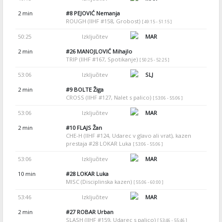
2 min
#8
PEJOVIĆ Nemanja
ROUGH (IIHF #158, Grobost)
[ 49:15 - 51:15 ]
50:25
Izključitev
MAR
2 min
#26
MANOJLOVIĆ Mihajlo
TRIP (IIHF #167, Spotikanje)
[ 50:25 - 52:25 ]
53:06
Izključitev
SLJ
2 min
#9
BOLTE Žiga
CROSS (IIHF #127, Nalet s palico)
[ 53:06 - 55:06 ]
53:06
Izključitev
MAR
2 min
#10
FLAJS Žan
CHE-H (IIHF #124, Udarec v glavo ali vrat), kazen
prestaja #28 LOKAR Luka
[ 53:06 - 55:06 ]
53:06
Izključitev
MAR
10 min
#28
LOKAR Luka
MISC (Disciplinska kazen)
[ 55:06 - 60:00 ]
53:46
Izključitev
MAR
2 min
#27
ROBAR Urban
SLASH (IIHF #159, Udarec s palico)
[ 53:46 - 55:46 ]