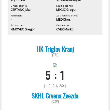
Linjski sodnik:
Linjski sodnik:
ČERTANC Jaka
MIKLIČ Gregor
Kontrolor:
Zdravstvena oskrba:
-
MEDIGros
Zapisnikar:
Časomerilec:
KIMOVEC Gregor
CVEK Marko
HK Triglav Kranj
(TRI)
5 : 1
( 1:0, 2:1, 2:0 )
SKHL Crvena Zvezda
(CZV)