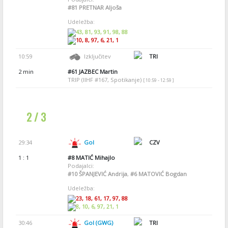
#81
PRETNAR Aljoša
Udeležba:
43, 81, 93, 91, 98, 88
10, 8, 97, 6, 21, 1
10:59
Izključitev
TRI
2 min
#61
JAZBEC Martin
TRIP (IIHF #167, Spotikanje)
[ 10:59 - 12:59 ]
2 / 3
29:34
Gol
CZV
1 : 1
#8
MATIĆ Mihajlo
Podajalci:
#10
ŠPANJEVIĆ Andrija
,
#6
MATOVIĆ Bogdan
Udeležba:
23, 18, 61, 17, 97, 88
8, 10, 6, 97, 21, 1
30:46
Gol (GWG)
TRI