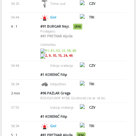
54:25
Time-out
CZV
54:44
Gol
TRI
4 : 1
#91
BURGAR Nejc
(EN)
Podajalci:
#81
PRETNAR Aljoša
Udeležba:
91, 81, 93, 23, 98, 88
2, 9, 10, 15, 24, 46
54:44
Vstop vratarja
CZV
#1
KORENIĆ Filip
56:34
Izključitev
TRI
2 min
#96
PAZLAR Grega
ROUGH (IIHF #158, Grobost)
[ 56:34 - 58:34 ]
57:55
Izstop vratarja
CZV
#1
KORENIĆ Filip
58:34
Gol
TRI
5 : 1
#81
PRETNAR Aljoša
(EN)