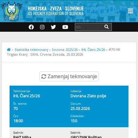
HOKEJSKA ZVEZA SLOVENIJE
ICE HOCKEY FEDERATION OF SLOVENIA
»
Statistika tekmovanj
»
Sezona 2025/26
»
IHL Člani 25/26
»
#70 HK
Triglav Kranj : SKHL Crvena Zvezda, 25.03.2026
Zamenjaj tekmovanje
Tekmovanje:
Lokacija:
IHL Člani 25/26
Dvorana Zlato polje
Št. tekme:
Datum:
70
25.03.2026
Čas:
Gledalcev:
18:00
150
Sodnik:
Sodnik:
BAJT Miha
GROZNIK Boštjan