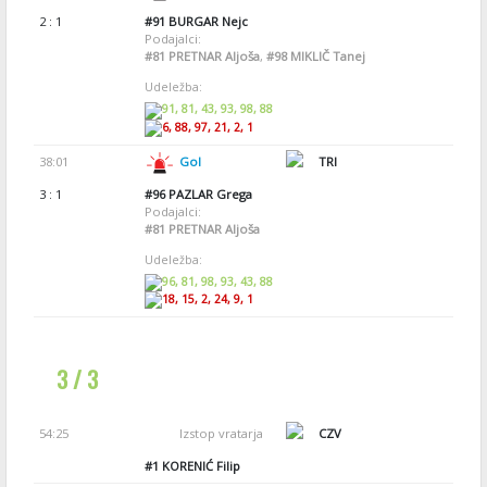
2 : 1
#91
BURGAR Nejc
Podajalci:
#81
PRETNAR Aljoša
,
#98
MIKLIČ Tanej
Udeležba:
91, 81, 43, 93, 98, 88
6, 88, 97, 21, 2, 1
38:01
Gol
TRI
3 : 1
#96
PAZLAR Grega
Podajalci:
#81
PRETNAR Aljoša
Udeležba:
96, 81, 98, 93, 43, 88
18, 15, 2, 24, 9, 1
3 / 3
54:25
Izstop vratarja
CZV
#1
KORENIĆ Filip