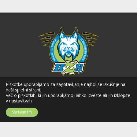
Hokejska zveza Slovenije
Piškotke uporabljamo za zagotavljanje najboljše izkušnje na
naši spletni strani.
Hokejska zveza Slovenije (HZS) je krovna športna organizacija na področju
Več o piškotkih, ki jih uporabljamo, lahko izveste ali jih izklopite
hokeja v Sloveniji. Organizira tekmovanja v različnih domačih in
v
nastavitvah
.
mednarodnih hokejskih ligah in pokalih; pod njenim okriljem delujejo tudi
slovenske hokejske reprezentance.
Sprejemam
Celovška cesta 25
SI-1000 Ljubljana
Tel: +386 51 270 500
E-mail:
hzs@hokejska-zveza.si