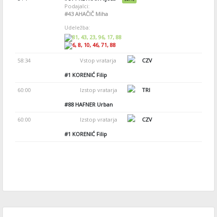
Podajalci:
#43
AHAČIČ Miha
Udeležba:
81, 43, 23, 96, 17, 88
6, 8, 10, 46, 71, 88
58:34
Vstop vratarja
CZV
#1
KORENIĆ Filip
60:00
Izstop vratarja
TRI
#88
HAFNER Urban
60:00
Izstop vratarja
CZV
#1
KORENIĆ Filip