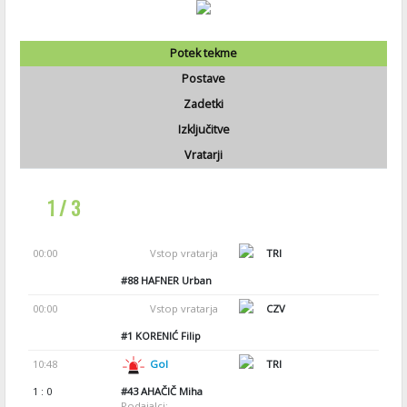
Potek tekme
Postave
Zadetki
Izključitve
Vratarji
1 / 3
00:00
Vstop vratarja
TRI
#88
HAFNER Urban
00:00
Vstop vratarja
CZV
#1
KORENIĆ Filip
10:48
Gol
TRI
1 : 0
#43
AHAČIČ Miha
Podajalci: