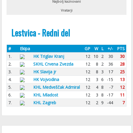
Najbolj kaznovani
Vratarji
Lestvica - Redni del
#
Ekipa
GP
W
L
+/-
PTS
1.
HK Triglav Kranj
12
10
2
30
30
2.
SKHL Crvena Zvezda
12
8
2
36
28
3.
HK Slavija jr
12
8
3
17
25
4.
HK Vojvodina
12
3
6
-15
13
5.
KHL Medveščak Admiral
12
4
8
-7
12
6.
KHL Mladost
12
3
8
-17
11
7.
KHL Zagreb
12
2
9
-44
7