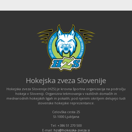
Hokejska zveza Slovenije
Hokejska zveza Slovenije (HZS) je krovna športna organizacija na področju
hokeja v Sloveniji. Organizira tekmovanja v različnih domačih in
mednarodnih hokejskih ligah in pokalih; pod njenim okriljem delujejo tudi
slovenske hokejske reprezentance.
Celovška cesta 25
SI-1000 Ljubljana
Tel: +386 51 270 500
E-mail:
hzs@hokejska-zveza.si