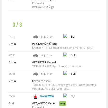
Podajalci:
#49
RADUHA Žiga
3 / 3
44:17
Izključitev
SLJ
2 min
#8
STARAŠINIČ Jurij
KNEE (IIHF #153, Udarec s kolenom)
[ 44:17 - 46:17 ]
47:35
Izključitev
BLE
2 min
#87
FISTER Matevž
TRIP (IIHF #167, Spotikanje)
[ 47:35 - 49:35 ]
55:41
Izključitev
BLE
2 min
Kazen moštvu
TOO-M (IIHF #166, Preveč igralcev), kazen prestaja
#15 RESMAN Luka
[ 55:41 - 55:57 ]
55:57
Gol (GWG)
SLJ
2 : 4
#77
JANEŽIČ Marko
(+1)
Podajalci: