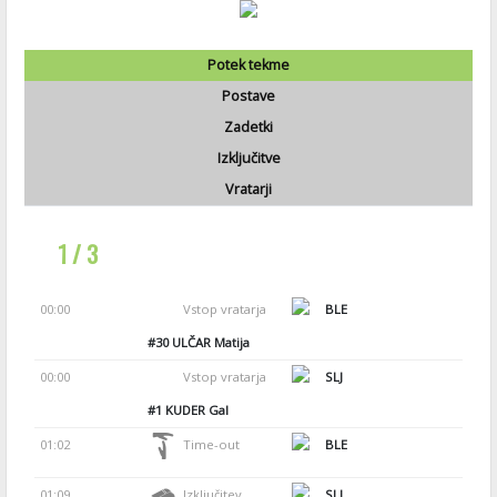
Potek tekme
Postave
Zadetki
Izključitve
Vratarji
1 / 3
00:00
Vstop vratarja
BLE
#30
ULČAR Matija
00:00
Vstop vratarja
SLJ
#1
KUDER Gal
01:02
Time-out
BLE
01:09
Izključitev
SLJ