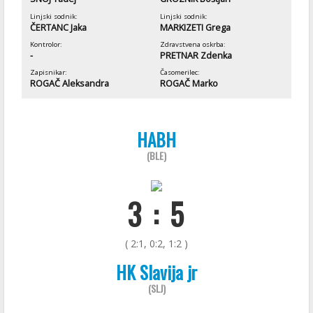
Linjski sodnik:
Linjski sodnik:
ČERTANC Jaka
MARKIZETI Grega
Kontrolor:
Zdravstvena oskrba:
-
PRETNAR Zdenka
Zapisnikar:
Časomerilec:
ROGAČ Aleksandra
ROGAČ Marko
HABH
(BLE)
3 : 5
( 2:1, 0:2, 1:2 )
HK Slavija jr
(SLJ)