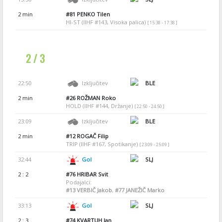
2 min
#81
PENKO Tilen
HI-ST (IIHF #143, Visoka palica)
[ 15:38 - 17:38 ]
2 / 3
22:50
Izključitev
BLE
2 min
#26
ROŽMAN Roko
HOLD (IIHF #144, Držanje)
[ 22:50 - 24:50 ]
23:09
Izključitev
BLE
2 min
#12
ROGAČ Filip
TRIP (IIHF #167, Spotikanje)
[ 23:09 - 25:09 ]
32:44
Gol
SLJ
2 : 2
#76
HRIBAR Svit
Podajalci:
#13
VERBIČ Jakob
,
#77
JANEŽIČ Marko
33:13
Gol
SLJ
2 : 3
#74
KVARTUH Jan