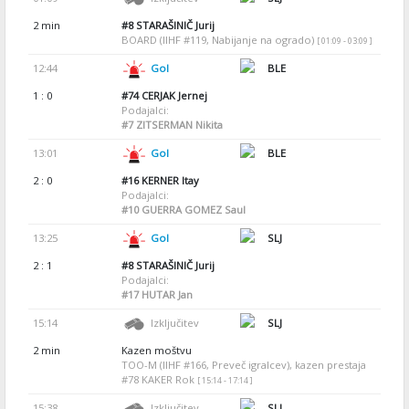
2 min
#8
STARAŠINIČ Jurij
BOARD (IIHF #119, Nabijanje na ogrado)
[ 01:09 - 03:09 ]
12:44
Gol
BLE
1 : 0
#74
CERJAK Jernej
Podajalci:
#7
ZITSERMAN Nikita
13:01
Gol
BLE
2 : 0
#16
KERNER Itay
Podajalci:
#10
GUERRA GOMEZ Saul
13:25
Gol
SLJ
2 : 1
#8
STARAŠINIČ Jurij
Podajalci:
#17
HUTAR Jan
15:14
Izključitev
SLJ
2 min
Kazen moštvu
TOO-M (IIHF #166, Preveč igralcev), kazen prestaja
#78 KAKER Rok
[ 15:14 - 17:14 ]
15:38
Izključitev
SLJ