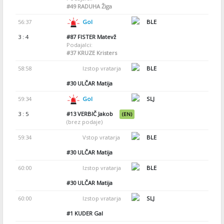
#49
RADUHA Žiga
56:37
Gol
BLE
3 : 4
#87
FISTER Matevž
Podajalci:
#37
KRUZE Kristers
58:58
Izstop vratarja
BLE
#30
ULČAR Matija
59:34
Gol
SLJ
3 : 5
#13
VERBIČ Jakob
(EN)
(brez podaje)
59:34
Vstop vratarja
BLE
#30
ULČAR Matija
60:00
Izstop vratarja
BLE
#30
ULČAR Matija
60:00
Izstop vratarja
SLJ
#1
KUDER Gal