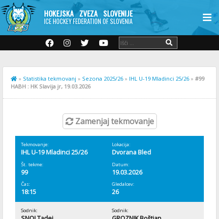
HOKEJSKA ZVEZA SLOVENIJE
ICE HOCKEY FEDERATION OF SLOVENIA
»
Statistika tekmovanj
»
Sezona 2025/26
»
IHL U-19 Mladinci 25/26
»
#99
HABH : HK Slavija jr, 19.03.2026
Zamenjaj tekmovanje
Tekmovanje:
Lokacija:
IHL U-19 Mladinci 25/26
Dvorana Bled
Št. tekme:
Datum:
99
19.03.2026
Čas:
Gledalcev:
18:15
26
Sodnik:
Sodnik:
SNOJ Tadej
GROZNIK Boštjan