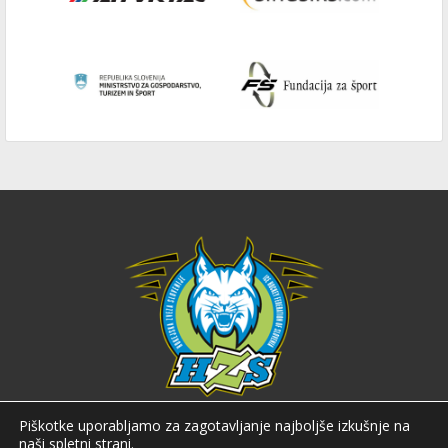
Hokejska zveza Slovenije
Piškotke uporabljamo za zagotavljanje najboljše izkušnje na
naši spletni strani.