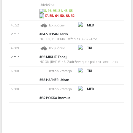
Udeležba:
8, 96, 98, 81, 43, 88
17, 55, 64, 50, 68, 32
45:52
Izključitev
MED
2 min
#64
STEPAN Karlo
HOLD (IIHF #144, Držanje)
[ 45:52 - 47:52 ]
49:09
Izključitev
TRI
2 min
#98
MIKLIČ Tanej
HOOK (IIHF #146, Zadrževanje s palico)
[ 49:09 - 51:09 ]
60:00
Izstop vratarja
TRI
#88
HAFNER Urban
60:00
Izstop vratarja
MED
#32
POKKA Rasmus