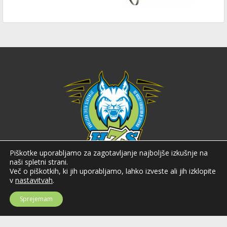
Piškotke uporabljamo za zagotavljanje najboljše izkušnje na
naši spletni strani.
Hokejska zveza Slovenije
Več o piškotkih, ki jih uporabljamo, lahko izveste ali jih izklopite
v
nastavitvah
.
Hokejska zveza Slovenije (HZS) je krovna športna organizacija na področju
hokeja v Sloveniji. Organizira tekmovanja v različnih domačih in
mednarodnih hokejskih ligah in pokalih; pod njenim okriljem delujejo tudi
Sprejemam
slovenske hokejske reprezentance.
Celovška cesta 25