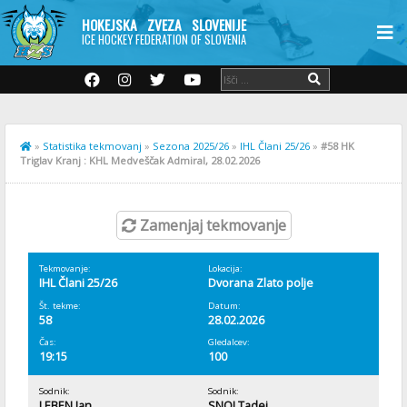
HOKEJSKA ZVEZA SLOVENIJE
ICE HOCKEY FEDERATION OF SLOVENIA
»
Statistika tekmovanj
»
Sezona 2025/26
»
IHL Člani 25/26
»
#58 HK
Triglav Kranj : KHL Medveščak Admiral, 28.02.2026
Zamenjaj tekmovanje
Tekmovanje:
Lokacija:
IHL Člani 25/26
Dvorana Zlato polje
Št. tekme:
Datum:
58
28.02.2026
Čas:
Gledalcev:
19:15
100
Sodnik:
Sodnik:
LEBEN Jan
SNOJ Tadej