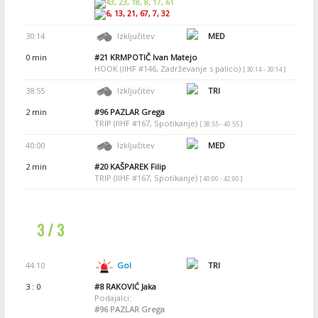
43, 23, 18, 8, 17, 61
6, 13, 21, 67, 7, 32
30:14
Izključitev
MED
0 min
#21
KRMPOTIČ Ivan Matejo
HOOK (IIHF #146, Zadrževanje s palico)
[ 30:14 - 30:14 ]
38:55
Izključitev
TRI
2 min
#96
PAZLAR Grega
TRIP (IIHF #167, Spotikanje)
[ 38:55 - 40:55 ]
40:00
Izključitev
MED
2 min
#20
KAŠPAREK Filip
TRIP (IIHF #167, Spotikanje)
[ 40:00 - 42:00 ]
3 / 3
44:10
Gol
TRI
3 : 0
#8
RAKOVIĆ Jaka
Podajalci:
#96
PAZLAR Grega