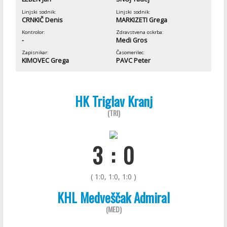
Linjski sodnik:
Linjski sodnik:
CRNKIČ Denis
MARKIZETI Grega
Kontrolor:
Zdravstvena oskrba:
-
Medi Gros
Zapisnikar:
Časomerilec:
KIMOVEC Grega
PAVC Peter
HK Triglav Kranj
(TRI)
3 : 0
( 1:0, 1:0, 1:0 )
KHL Medveščak Admiral
(MED)