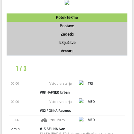
Potek tekme
Postave
Zadetki
Izključitve
Vratarji
1 / 3
00:00
Vstop vratarja
TRI
#88
HAFNER Urban
00:00
Vstop vratarja
MED
#32
POKKA Rasmus
13:06
Izključitev
MED
2 min
#15
BELINA Ivan
SLASH (IIHF #159, Udarec s palico)
[ 13:06 - 15:06 ]