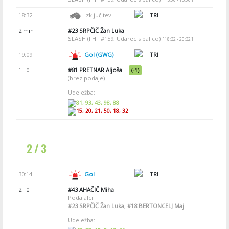
18:32
Izključitev
TRI
2 min
#23
SRPČIČ Žan Luka
SLASH (IIHF #159, Udarec s palico)
[ 18:32 - 20:32 ]
19:09
Gol (GWG)
TRI
1 : 0
#81
PRETNAR Aljoša
(-1)
(brez podaje)
Udeležba:
81, 93, 43, 98, 88
15, 20, 21, 50, 18, 32
2 / 3
30:14
Gol
TRI
2 : 0
#43
AHAČIČ Miha
Podajalci:
#23
SRPČIČ Žan Luka
,
#18
BERTONCELJ Maj
Udeležba: