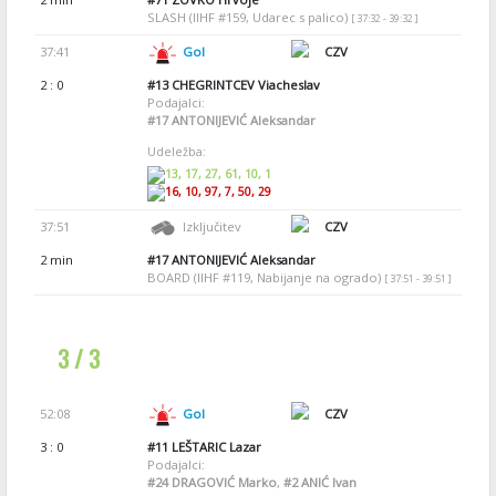
SLASH (IIHF #159, Udarec s palico)
[ 37:32 - 39:32 ]
37:41
Gol
CZV
2 : 0
#13
CHEGRINTCEV Viacheslav
Podajalci:
#17
ANTONIJEVIĆ Aleksandar
Udeležba:
13, 17, 27, 61, 10, 1
16, 10, 97, 7, 50, 29
37:51
Izključitev
CZV
2 min
#17
ANTONIJEVIĆ Aleksandar
BOARD (IIHF #119, Nabijanje na ogrado)
[ 37:51 - 39:51 ]
3 / 3
52:08
Gol
CZV
3 : 0
#11
LEŠTARIC Lazar
Podajalci:
#24
DRAGOVIĆ Marko
,
#2
ANIĆ Ivan