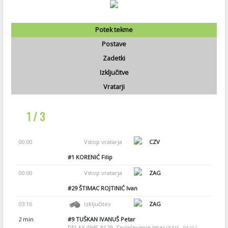
Potek tekme
Postave
Zadetki
Izključitve
Vratarji
1 / 3
00:00
Vstop vratarja
CZV
#1
KORENIĆ Filip
00:00
Vstop vratarja
ZAG
#29
ŠTIMAC ROJTINIĆ Ivan
03:16
Izključitev
ZAG
2 min
#9
TUŠKAN IVANUŠ Petar
DELAY (IIHF #129, Zavlačevanje igre)
[ 03:16 - 04:21 ]