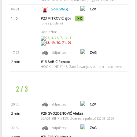
04:21
Gol (GWG)
CZV
1 : 0
#23
MITROVIĆ Igor
(+1)
(brez podaje)
Udeležba:
23, 3, 26, 7, 12, 1
13, 19, 70, 71, 29
17:28
Izključitev
ZAG
2 min
#13
BABIĆ Renato
HOOK (IIHF #146, Zadrževanje s palico)
[ 17:28 - 19:28 ]
2 / 3
20:36
Izključitev
CZV
2 min
#26
GVOZDENOVIĆ Aleksa
SLASH (IIHF #159, Udarec s palico)
[ 20:36 - 22:36 ]
37:32
Izključitev
ZAG
2 min
#71
ZOVKO Hrvoje