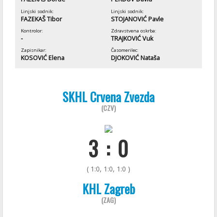
Linjski sodnik:
Linjski sodnik:
FAZEKAŠ Tibor
STOJANOVIĆ Pavle
Kontrolor:
Zdravstvena oskrba:
-
TRAJKOVIĆ Vuk
Zapisnikar:
Časomerilec:
KOSOVIĆ Elena
DJOKOVIĆ Nataša
SKHL Crvena Zvezda
(CZV)
3 : 0
( 1:0, 1:0, 1:0 )
KHL Zagreb
(ZAG)