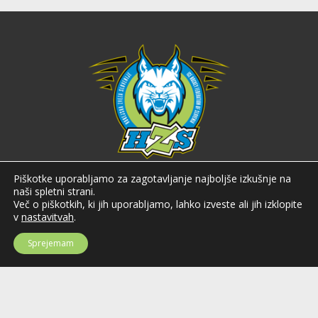
Hokejska zveza Slovenije
Piškotke uporabljamo za zagotavljanje najboljše izkušnje na
naši spletni strani.
Hokejska zveza Slovenije (HZS) je krovna športna organizacija na področju
Več o piškotkih, ki jih uporabljamo, lahko izveste ali jih izklopite
hokeja v Sloveniji. Organizira tekmovanja v različnih domačih in
v
nastavitvah
.
mednarodnih hokejskih ligah in pokalih; pod njenim okriljem delujejo tudi
slovenske hokejske reprezentance.
Sprejemam
Celovška cesta 25
SI-1000 Ljubljana
Tel: +386 51 270 500
E-mail:
hzs@hokejska-zveza.si