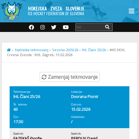
HOKEJSKA ZVEZA SLOVENIJE
ICE HOCKEY FEDERATION OF SLOVENIA
»
Statistika tekmovanj
»
Sezona 2025/26
»
IHL Člani 25/26
»
#43 SKHL
Crvena Zvezda : KHL Zagreb, 15.02.2026
Zamenjaj tekmovanje
Tekmovanje:
Lokacija:
IHL Člani 25/26
Dvorana Pionir
Št. tekme:
Datum:
43
15.02.2026
Čas:
Gledalcev:
17:30
/
Sodnik:
Sodnik:
FAZEKAŠ Đorđe
PERDUV David