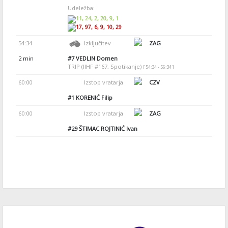
Udeležba:
11, 24, 2, 20, 9, 1
17, 97, 6, 9, 10, 29
54:34
Izključitev
ZAG
2 min
#7
VEDLIN Domen
TRIP (IIHF #167, Spotikanje)
[ 54:34 - 56:34 ]
60:00
Izstop vratarja
CZV
#1
KORENIĆ Filip
60:00
Izstop vratarja
ZAG
#29
ŠTIMAC ROJTINIĆ Ivan