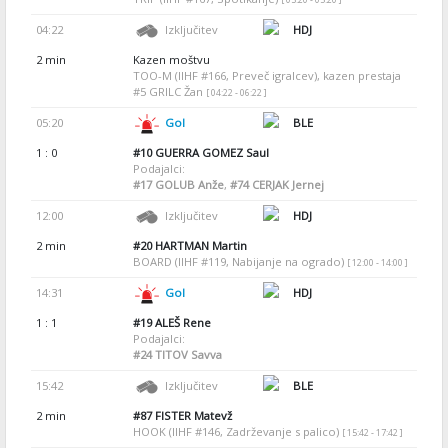
04:22
Izključitev
HDJ
2 min
Kazen moštvu
TOO-M (IIHF #166, Preveč igralcev), kazen prestaja
#5 GRILC Žan
[ 04:22 - 06:22 ]
05:20
Gol
BLE
1 : 0
#10
GUERRA GOMEZ Saul
Podajalci:
#17
GOLUB Anže
,
#74
CERJAK Jernej
12:00
Izključitev
HDJ
2 min
#20
HARTMAN Martin
BOARD (IIHF #119, Nabijanje na ogrado)
[ 12:00 - 14:00 ]
14:31
Gol
HDJ
1 : 1
#19
ALEŠ Rene
Podajalci:
#24
TITOV Savva
15:42
Izključitev
BLE
2 min
#87
FISTER Matevž
HOOK (IIHF #146, Zadrževanje s palico)
[ 15:42 - 17:42 ]