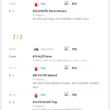
19:53
Gol
BLE
2 : 1
#23
JONUŠS Reinis Renars
Podajalci:
#12
ROGAČ Filip
,
#10
GUERRA GOMEZ Saul
2 / 3
24:20
Izključitev
HDJ
2 min
#19
ALEŠ Rene
CHARG (IIHF #122, Napadanje)
[ 24:20 - 26:20 ]
27:13
Gol
BLE
3 : 1
#87
FISTER Matevž
Podajalci:
#97
BASTIDA BARRIOS Pablo
,
#10
GUERRA GOMEZ
Saul
35:32
Gol
HDJ
3 : 2
#14
PETKOVIĆ Filip
Podajalci:
#19
ALEŠ Rene
,
#23
AVGUŠTINČIČ Žiga