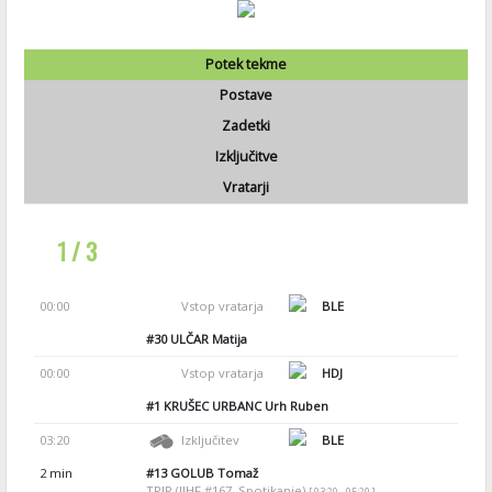
Potek tekme
Postave
Zadetki
Izključitve
Vratarji
1 / 3
00:00
Vstop vratarja
BLE
#30
ULČAR Matija
00:00
Vstop vratarja
HDJ
#1
KRUŠEC URBANC Urh Ruben
03:20
Izključitev
BLE
2 min
#13
GOLUB Tomaž
TRIP (IIHF #167, Spotikanje)
[ 03:20 - 05:20 ]