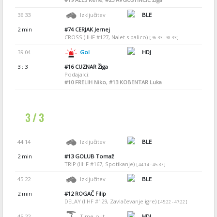
36:33
Izključitev
BLE
2 min
#74
CERJAK Jernej
CROSS (IIHF #127, Nalet s palico)
[ 36:33 - 38:33 ]
39:04
Gol
HDJ
3 : 3
#16
CUZNAR Žiga
Podajalci:
#10
FRELIH Niko
,
#13
KOBENTAR Luka
3 / 3
44:14
Izključitev
BLE
2 min
#13
GOLUB Tomaž
TRIP (IIHF #167, Spotikanje)
[ 44:14 - 45:37 ]
45:22
Izključitev
BLE
2 min
#12
ROGAČ Filip
DELAY (IIHF #129, Zavlačevanje igre)
[ 45:22 - 47:22 ]
45:22
Time-out
HDJ