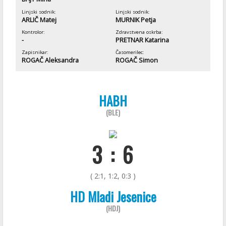
Linjski sodnik:
Linjski sodnik:
ARLIČ Matej
MURNIK Petja
Kontrolor:
Zdravstvena oskrba:
-
PRETNAR Katarina
Zapisnikar:
Časomerilec:
ROGAČ Aleksandra
ROGAČ Simon
HABH
(BLE)
3 : 6
( 2:1, 1:2, 0:3 )
HD Mladi Jesenice
(HDJ)