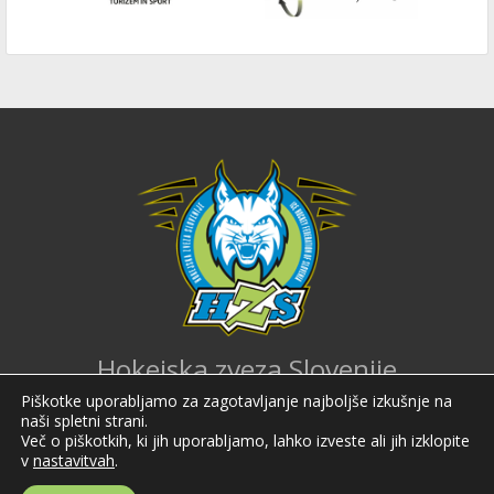
Hokejska zveza Slovenije
Piškotke uporabljamo za zagotavljanje najboljše izkušnje na
Hokejska zveza Slovenije (HZS) je krovna športna organizacija na področju
naši spletni strani.
hokeja v Sloveniji. Organizira tekmovanja v različnih domačih in
mednarodnih hokejskih ligah in pokalih; pod njenim okriljem delujejo tudi
Več o piškotkih, ki jih uporabljamo, lahko izveste ali jih izklopite
slovenske hokejske reprezentance.
v
nastavitvah
.
Celovška cesta 25