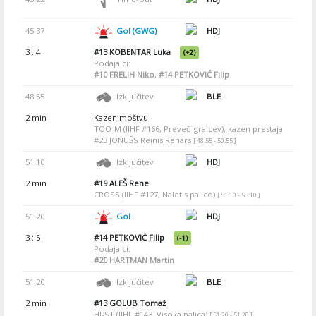
45:37
Gol (GWG)
HDJ
3 : 4
#13
KOBENTAR Luka
(+2)
Podajalci:
#10
FRELIH Niko
,
#14
PETKOVIĆ Filip
48:55
Izključitev
BLE
2 min
Kazen moštvu
TOO-M (IIHF #166, Preveč igralcev), kazen prestaja
#23 JONUŠS Reinis Renars
[ 48:55 - 50:55 ]
51:10
Izključitev
HDJ
2 min
#19
ALEŠ Rene
CROSS (IIHF #127, Nalet s palico)
[ 51:10 - 53:10 ]
51:20
Gol
HDJ
3 : 5
#14
PETKOVIĆ Filip
(-1)
Podajalci:
#20
HARTMAN Martin
51:20
Izključitev
BLE
2 min
#13
GOLUB Tomaž
HI-ST (IIHF #143, Visoka palica)
[ 51:20 - 51:20 ]