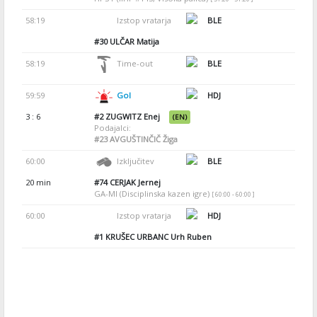
58:19
Izstop vratarja
BLE
#30
ULČAR Matija
58:19
Time-out
BLE
59:59
Gol
HDJ
3 : 6
#2
ZUGWITZ Enej
(EN)
Podajalci:
#23
AVGUŠTINČIČ Žiga
60:00
Izključitev
BLE
20 min
#74
CERJAK Jernej
GA-MI (Disciplinska kazen igre)
[ 60:00 - 60:00 ]
60:00
Izstop vratarja
HDJ
#1
KRUŠEC URBANC Urh Ruben