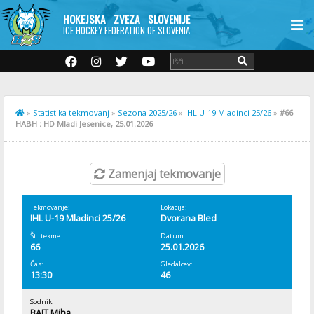
HOKEJSKA ZVEZA SLOVENIJE
ICE HOCKEY FEDERATION OF SLOVENIA
»
Statistika tekmovanj
»
Sezona 2025/26
»
IHL U-19 Mladinci 25/26
»
#66
HABH : HD Mladi Jesenice, 25.01.2026
Zamenjaj tekmovanje
Tekmovanje:
Lokacija:
IHL U-19 Mladinci 25/26
Dvorana Bled
Št. tekme:
Datum:
66
25.01.2026
Čas:
Gledalcev:
13:30
46
Sodnik:
BAJT Miha