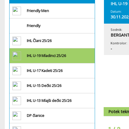
IHL U-19 
Friendly Men
Datum:
30.11.202
Friendly
Sodnik:
BERGANT
IHL Člani 25/26
Kontrolor:
-
IHL U-19 Mladinci 25/26
IHL U-17 Kadeti 25/26
IHL U-15 Dečki 25/26
IHL U-13 Mlajši dečki 25/26
Potek tek
DP članice