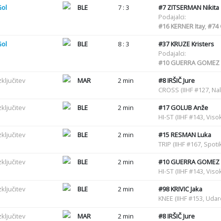
Gol
BLE
7 : 3
#7
ZITSERMAN Nikita
Podajalci:
#16
KERNER Itay
,
#74
Gol
BLE
8 : 3
#37
KRUZE Kristers
Podajalci:
#10
GUERRA GOMEZ 
zključitev
MAR
2 min
#8
IRŠIČ Jure
CROSS (IIHF #127, Nal
zključitev
BLE
2 min
#17
GOLUB Anže
HI-ST (IIHF #143, Viso
zključitev
BLE
2 min
#15
RESMAN Luka
TRIP (IIHF #167, Spot
zključitev
BLE
2 min
#10
GUERRA GOMEZ 
HI-ST (IIHF #143, Viso
zključitev
BLE
2 min
#98
KRIVIC Jaka
KNEE (IIHF #153, Uda
zključitev
MAR
2 min
#8
IRŠIČ Jure