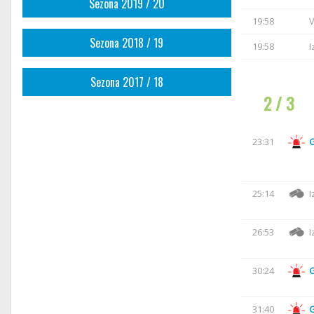
Sezona 2019 / 20
19:58
V
Sezona 2018 / 19
19:58
I
Sezona 2017 / 18
2 / 3
23:31
25:14
I
26:53
I
30:24
31:40