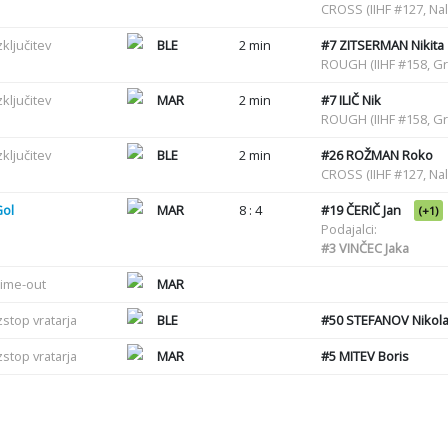
CROSS (IIHF #127, Nal
zključitev
BLE
2 min
#7
ZITSERMAN Nikita
ROUGH (IIHF #158, G
zključitev
MAR
2 min
#7
ILIČ Nik
ROUGH (IIHF #158, G
zključitev
BLE
2 min
#26
ROŽMAN Roko
CROSS (IIHF #127, Nal
Gol
MAR
8 : 4
#19
ČERIČ Jan
(+1)
Podajalci:
#3
VINČEC Jaka
ime-out
MAR
zstop vratarja
BLE
#50
STEFANOV Nikol
zstop vratarja
MAR
#5
MITEV Boris