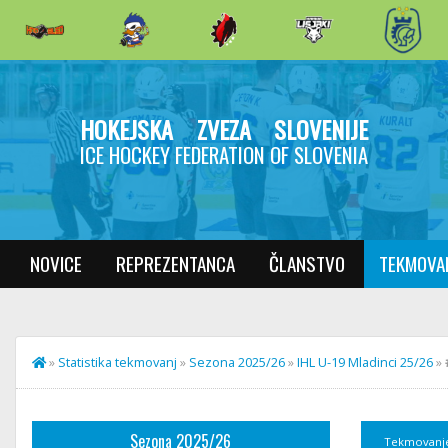
HOKEJSKA ZVEZA SLOVENIJE
ICE HOCKEY FEDERATION OF SLOVENIA
NOVICE
REPREZENTANCA
ČLANSTVO
TEKMOVA
»
Statistika tekmovanj
»
Sezona 2025/26
»
IHL U-19 Mladinci 25/26
»
Sezona 2025/26
Tekmovanj