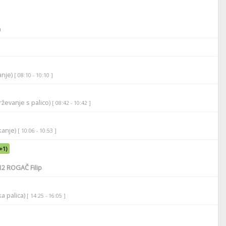
a
anje)
[ 08:10 - 10:10 ]
ževanje s palico)
[ 08:42 - 10:42 ]
ikanje)
[ 10:06 - 10:53 ]
+1)
12
ROGAČ Filip
ka palica)
[ 14:25 - 16:05 ]