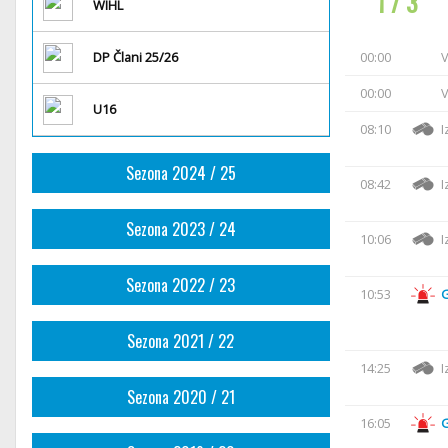
1 / 3
WIHL
DP Člani 25/26
00:00
V
00:00
V
U16
08:10
I
Sezona 2024 / 25
08:42
I
Sezona 2023 / 24
10:06
I
Sezona 2022 / 23
10:53
Sezona 2021 / 22
14:25
I
Sezona 2020 / 21
16:05