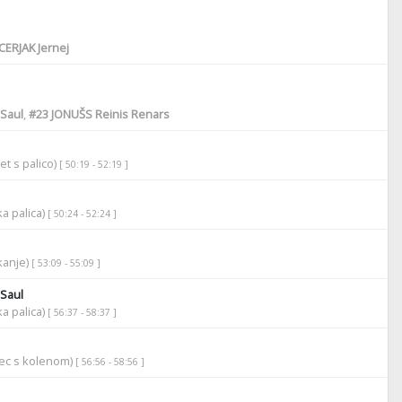
CERJAK Jernej
Saul
,
#23
JONUŠS Reinis Renars
et s palico)
[ 50:19 - 52:19 ]
ka palica)
[ 50:24 - 52:24 ]
ikanje)
[ 53:09 - 55:09 ]
Saul
ka palica)
[ 56:37 - 58:37 ]
rec s kolenom)
[ 56:56 - 58:56 ]