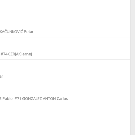
KAČUNKOVIĆ Petar
,
#74
CERJAK Jernej
ar
 Pablo
,
#71
GONZALEZ ANTON Carlos