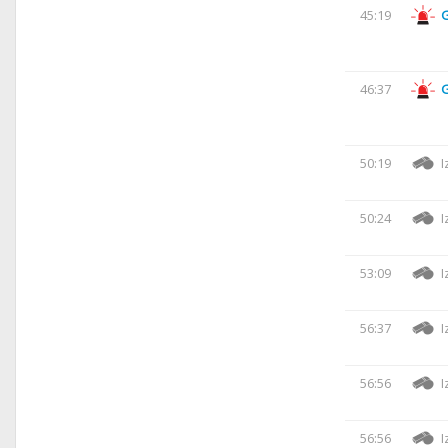
45:19
46:37
50:19
I
50:24
I
53:09
I
56:37
I
56:56
I
56:56
I