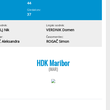
44
Gledalcev:
37
odnik:
Linjski sodnik:
J Nik
VERDNIK Domen
ar:
Časomerilec:
 Aleksandra
ROGAČ Simon
HDK Maribor
(MAR)