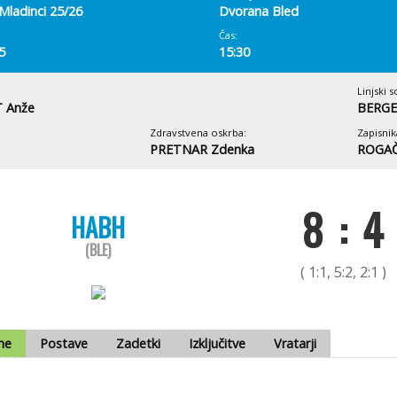
Mladinci 25/26
Dvorana Bled
Čas:
5
15:30
Linjski s
 Anže
BERGEL
Zdravstvena oskrba:
Zapisnik
PRETNAR Zdenka
ROGAČ
8 : 4
HABH
(BLE)
( 1:1, 5:2, 2:1 )
me
Postave
Zadetki
Izključitve
Vratarji