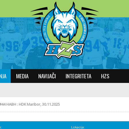
NJA
MEDIA
NAVIJAČI
INTEGRITETA
HZS
#44 HABH : HDK Maribor, 30.11.2025
e:
Lokacija: