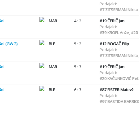
Podajalci:
#7
ZITSERMAN Nikita
Gol
MAR
4 : 2
#19
ČERIČ Jan
Podajalci:
#39
KROFL Anže
,
#20
Gol (GWG)
BLE
5 : 2
#12
ROGAČ Filip
Podajalci:
#7
ZITSERMAN Nikita
Gol
MAR
5 : 3
#19
ČERIČ Jan
Podajalci:
#20
KAČUNKOVIĆ Pet
Gol
BLE
6 : 3
#87
FISTER Matevž
Podajalci:
#97
BASTIDA BARRIOS