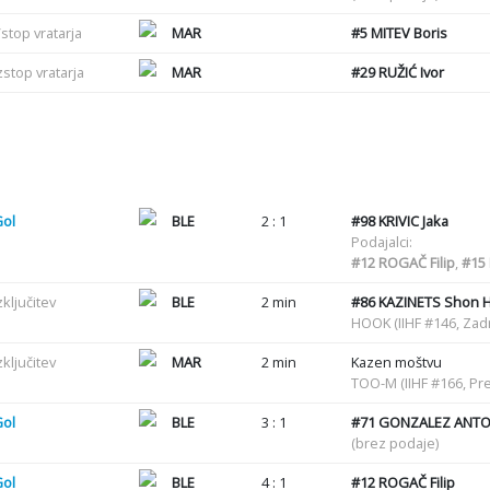
stop vratarja
MAR
#5
MITEV Boris
zstop vratarja
MAR
#29
RUŽIĆ Ivor
Gol
BLE
2 : 1
#98
KRIVIC Jaka
Podajalci:
#12
ROGAČ Filip
,
#15
zključitev
BLE
2 min
#86
KAZINETS Shon 
HOOK (IIHF #146, Zadr
zključitev
MAR
2 min
Kazen moštvu
TOO-M (IIHF #166, Pre
Gol
BLE
3 : 1
#71
GONZALEZ ANTON
(brez podaje)
Gol
BLE
4 : 1
#12
ROGAČ Filip