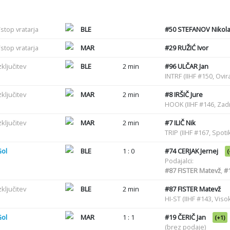
stop vratarja
BLE
#50
STEFANOV Nikol
stop vratarja
MAR
#29
RUŽIĆ Ivor
zključitev
BLE
2 min
#96
ULČAR Jan
INTRF (IIHF #150, Ovir
zključitev
MAR
2 min
#8
IRŠIČ Jure
HOOK (IIHF #146, Zadr
zključitev
MAR
2 min
#7
ILIČ Nik
TRIP (IIHF #167, Spot
Gol
BLE
1 : 0
#74
CERJAK Jernej
(
Podajalci:
#87
FISTER Matevž
,
#
zključitev
BLE
2 min
#87
FISTER Matevž
HI-ST (IIHF #143, Viso
Gol
MAR
1 : 1
#19
ČERIČ Jan
(+1)
(brez podaje)