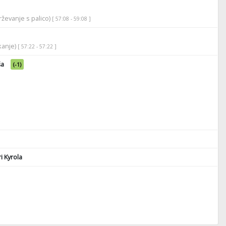
ževanje s palico)
[ 57:08 - 59:08 ]
ikanje)
[ 57:22 - 57:22 ]
ša
(-1)
i Kyrola