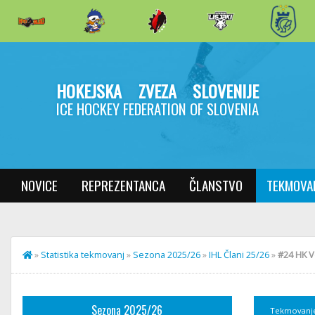
HOKEJSKA ZVEZA SLOVENIJE
ICE HOCKEY FEDERATION OF SLOVENIA
NOVICE
REPREZENTANCA
ČLANSTVO
TEKMOVA
»
Statistika tekmovanj
»
Sezona 2025/26
»
IHL Člani 25/26
»
#24 HK V
Sezona 2025/26
Tekmovanj