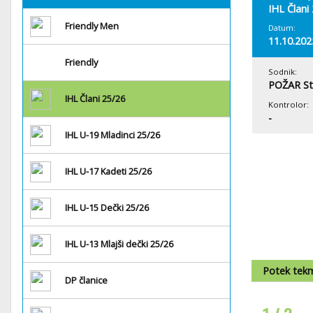
IHL Člani
Friendly Men
Datum:
11.10.202
Friendly
Sodnik:
POŽAR St
IHL Člani 25/26
Kontrolor:
-
IHL U-19 Mladinci 25/26
IHL U-17 Kadeti 25/26
IHL U-15 Dečki 25/26
IHL U-13 Mlajši dečki 25/26
Potek tek
DP članice