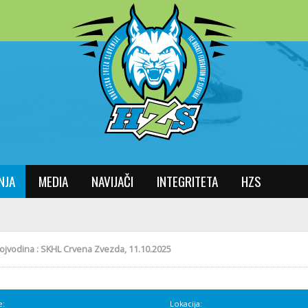
NJA
MEDIA
NAVIJAČI
INTEGRITETA
HZS
ojvodina : SKHL Crvena Zvezda, 11.10.2025
e:
Lokacija: