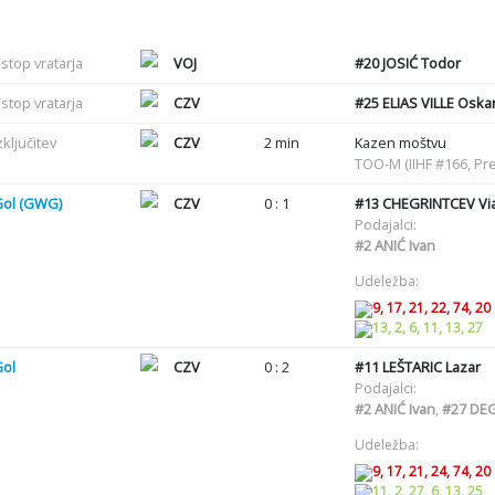
stop vratarja
VOJ
#20
JOSIĆ Todor
stop vratarja
CZV
#25
ELIAS VILLE Oskar
zključitev
CZV
2 min
Kazen moštvu
TOO-M (IIHF #166, Pr
Gol (GWG)
CZV
0 : 1
#13
CHEGRINTCEV Via
Podajalci:
#2
ANIĆ Ivan
Udeležba:
9, 17, 21, 22, 74, 20
13, 2, 6, 11, 13, 27
Gol
CZV
0 : 2
#11
LEŠTARIC Lazar
Podajalci:
#2
ANIĆ Ivan
,
#27
DEG
Udeležba:
9, 17, 21, 24, 74, 20
11, 2, 27, 6, 13, 25