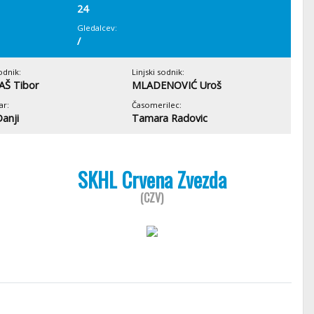
24
Gledalcev:
/
odnik:
Linjski sodnik:
AŠ Tibor
MLADENOVIĆ Uroš
ar:
Časomerilec:
Danji
Tamara Radovic
SKHL Crvena Zvezda
(CZV)