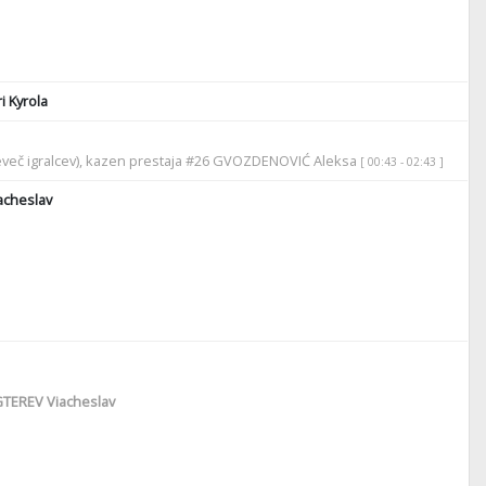
i Kyrola
eveč igralcev), kazen prestaja #26 GVOZDENOVIĆ Aleksa
[ 00:43 - 02:43 ]
cheslav
TEREV Viacheslav