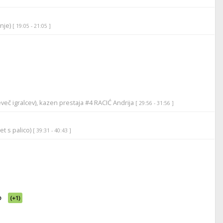
anje)
[ 19:05 - 21:05 ]
več igralcev), kazen prestaja #4 RACIĆ Andrija
[ 29:56 - 31:56 ]
et s palico)
[ 39:31 - 40:43 ]
o
(+1)