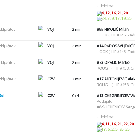
Udeležba:
4, 12, 16, 21, 20
24, 7, 9, 17, 19, 25
zključitev
VOJ
2 min
#95
NIKOLIĆ Milan
HOOK (IIHF #146, Zadr
zključitev
VOJ
2 min
#14
RADOSAVLJEVIĆ R
HOOK (IIHF #146, Zadr
zključitev
VOJ
2 min
#73
OPALIC Marko
ROUGH (IIHF #158, G
zključitev
CZV
2 min
#17
ANTONIJEVIĆ Ale
ROUGH (IIHF #158, G
Gol
CZV
0 : 4
#13
CHEGRINTCEV Via
Podajalci:
#6
SHCHENKOV Serg
Udeležba:
4, 11, 16, 21, 22, 20
13, 6, 2, 5, 95, 25