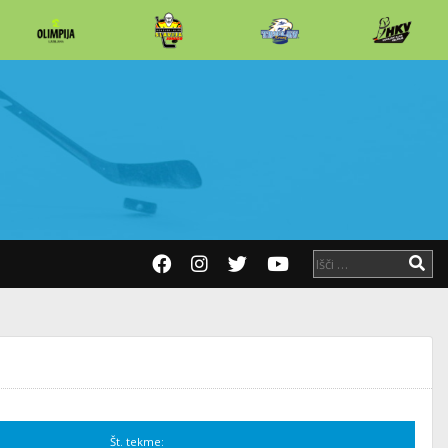
Št. tekme: