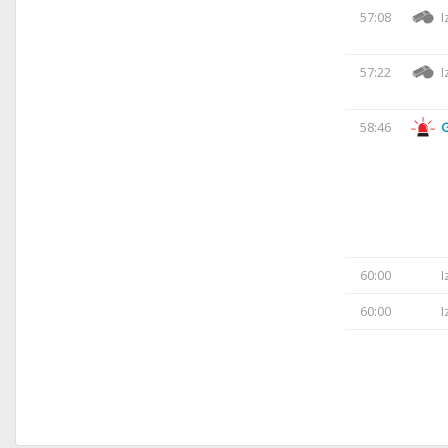
57:08
I
57:22
I
58:46
60:00
I
60:00
I