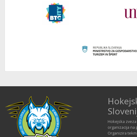
Hokejs
Sloveni
Hokejska zveza 
organizacija na 
Organizira tekmo