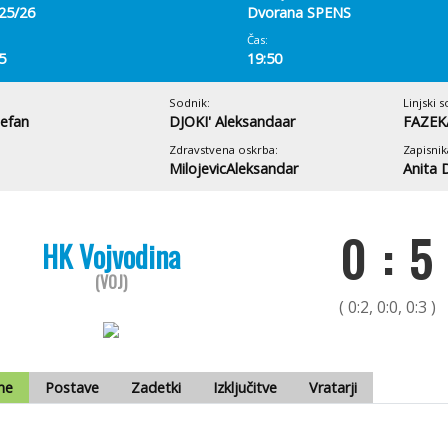
 25/26
Dvorana SPENS
Čas:
5
19:50
Sodnik:
Linjski s
efan
DJOKI' Aleksandaar
FAZEK
Zdravstvena oskrba:
Zapisnik
MilojevicAleksandar
Anita 
0 : 5
HK Vojvodina
(VOJ)
( 0:2, 0:0, 0:3 )
me
Postave
Zadetki
Izključitve
Vratarji