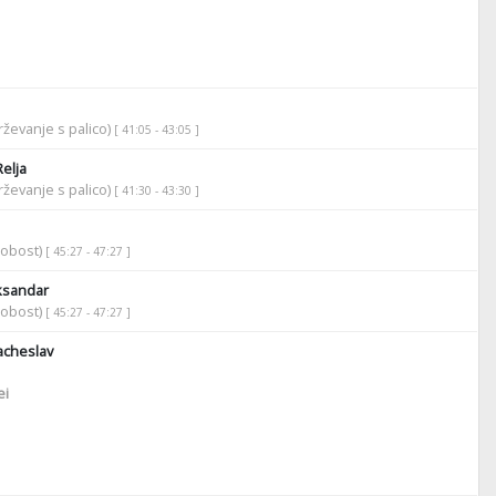
ževanje s palico)
[ 41:05 - 43:05 ]
elja
ževanje s palico)
[ 41:30 - 43:30 ]
robost)
[ 45:27 - 47:27 ]
ksandar
robost)
[ 45:27 - 47:27 ]
cheslav
ei