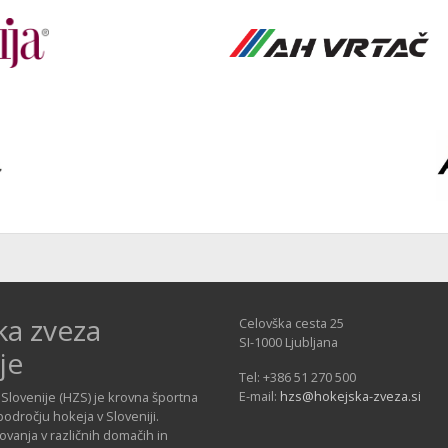
ka zveza
Celovška cesta 25
SI-1000 Ljubljana
je
Tel: +386 51 270 500
E-mail:
hzs@hokejska-zveza.si
Slovenije (HZS) je krovna športna
področju hokeja v Sloveniji.
vanja v različnih domačih in