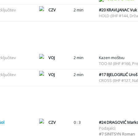
zključitev
CZV
2 min
#20
KRAVLJANAC Vuk
HOLD (IIHF #144, Drž
zključitev
VOJ
2 min
Kazen moštvu
TOO-M (IIHF #166, Pre
zključitev
VOJ
2 min
#17
BJELOGRLIĆ Uroš
CROSS (IIHF #127, Nal
Gol
CZV
0 : 3
#24
DRAGOVIĆ Mark
Podajalci:
#7
SINITSYN Roman