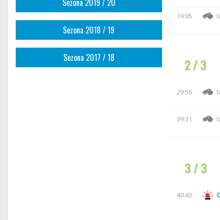
Sezona 2019 / 20
19:05
I
Sezona 2018 / 19
Sezona 2017 / 18
2 / 3
29:56
I
39:31
I
3 / 3
40:43