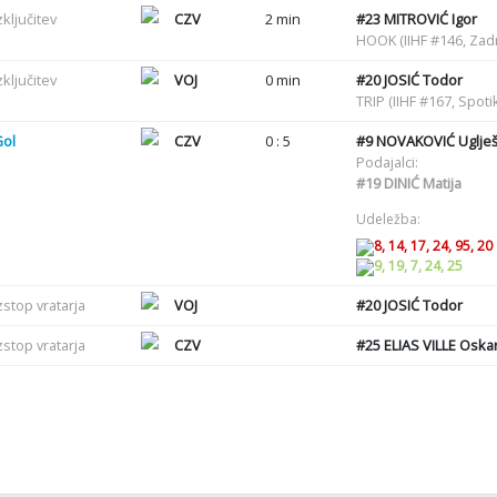
zključitev
CZV
2 min
#23
MITROVIĆ Igor
HOOK (IIHF #146, Zadr
zključitev
VOJ
0 min
#20
JOSIĆ Todor
TRIP (IIHF #167, Spot
Gol
CZV
0 : 5
#9
NOVAKOVIĆ Uglje
Podajalci:
#19
DINIĆ Matija
Udeležba:
8, 14, 17, 24, 95, 20
9, 19, 7, 24, 25
zstop vratarja
VOJ
#20
JOSIĆ Todor
zstop vratarja
CZV
#25
ELIAS VILLE Oskar