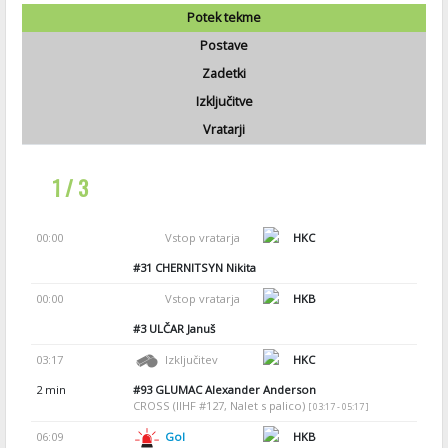
Potek tekme
Postave
Zadetki
Izključitve
Vratarji
1 / 3
00:00
Vstop vratarja
HKC
#31
CHERNITSYN Nikita
00:00
Vstop vratarja
HKB
#3
ULČAR Januš
03:17
Izključitev
HKC
2 min
#93
GLUMAC Alexander Anderson
CROSS (IIHF #127, Nalet s palico)
[ 03:17 - 05:17 ]
06:09
Gol
HKB