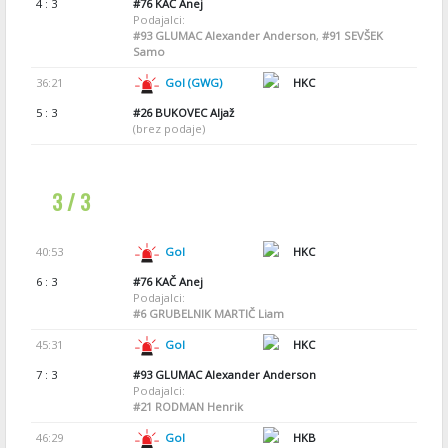
4 : 3
#76
KAČ Anej
Podajalci:
#93
GLUMAC Alexander Anderson
,
#91
SEVŠEK
Samo
36:21
Gol (GWG)
HKC
5 : 3
#26
BUKOVEC Aljaž
(brez podaje)
3 / 3
40:53
Gol
HKC
6 : 3
#76
KAČ Anej
Podajalci:
#6
GRUBELNIK MARTIČ Liam
45:31
Gol
HKC
7 : 3
#93
GLUMAC Alexander Anderson
Podajalci:
#21
RODMAN Henrik
46:29
Gol
HKB