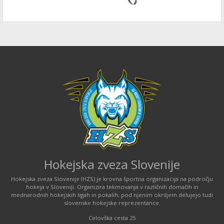
Hokejska zveza Slovenije
Hokejska zveza Slovenije (HZS) je krovna športna organizacija na področju
hokeja v Sloveniji. Organizira tekmovanja v različnih domačih in
mednarodnih hokejskih ligah in pokalih; pod njenim okriljem delujejo tudi
slovenske hokejske reprezentance.
Celovška cesta 25