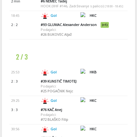
2 min
#6
NEMEC Tadej
HOOK (IIHF #146, Zadrževanje s palico)
[ 18:00 - 18:45 ]
18:45
Gol
HKC
2 : 2
#93
GLUMAC Alexander Anderson
(+1)
Podajalci:
#26
BUKOVEC Aljaž
2 / 3
25:53
Gol
HKB
2 : 3
#39
KUNSTIČ TIMOTEJ
Podajalci:
#25
POGAČNIK Nejc
29:25
Gol
HKC
3 : 3
#76
KAČ Anej
Podajalci:
#72
BLAŠKO Filip
30:56
Gol
HKC