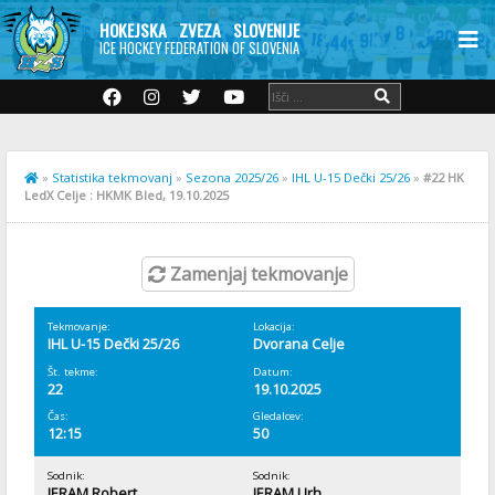
HOKEJSKA ZVEZA SLOVENIJE
ICE HOCKEY FEDERATION OF SLOVENIA
»
Statistika tekmovanj
»
Sezona 2025/26
»
IHL U-15 Dečki 25/26
»
#22 HK
LedX Celje : HKMK Bled, 19.10.2025
Zamenjaj tekmovanje
Tekmovanje:
Lokacija:
IHL U-15 Dečki 25/26
Dvorana Celje
Št. tekme:
Datum:
22
19.10.2025
Čas:
Gledalcev:
12:15
50
Sodnik:
Sodnik:
JERAM Robert
JERAM Urh