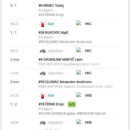
0 : 1
#6
NEMEC Tadej
Podajalci:
#18
ČERNE Drejc
06:22
Gol
HKC
1 : 1
#26
BUKOVEC Aljaž
Podajalci:
#93
GLUMAC Alexander Anderson
08:51
Izključitev
HKC
2 min
#6
GRUBELNIK MARTIČ Liam
TRIP (IIHF #167, Spotikanje)
[ 08:51 - 10:51 ]
12:49
Izključitev
HKC
2 min
#93
GLUMAC Alexander Anderson
KNEE (IIHF #153, Udarec s kolenom)
[ 12:49 - 14:25 ]
14:25
Gol
HKB
1 : 2
#18
ČERNE Drejc
(+1)
Podajalci:
#16
DRUZHININ Bogdan
,
#88
BUCEK Marcel
18:00
Izključitev
HKB