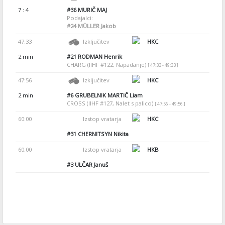
7 : 4
#36
MURIČ MAJ
Podajalci:
#24
MÜLLER Jakob
47:33
Izključitev
HKC
2 min
#21
RODMAN Henrik
CHARG (IIHF #122, Napadanje)
[ 47:33 - 49:33 ]
47:56
Izključitev
HKC
2 min
#6
GRUBELNIK MARTIČ Liam
CROSS (IIHF #127, Nalet s palico)
[ 47:56 - 49:56 ]
60:00
Izstop vratarja
HKC
#31
CHERNITSYN Nikita
60:00
Izstop vratarja
HKB
#3
ULČAR Januš