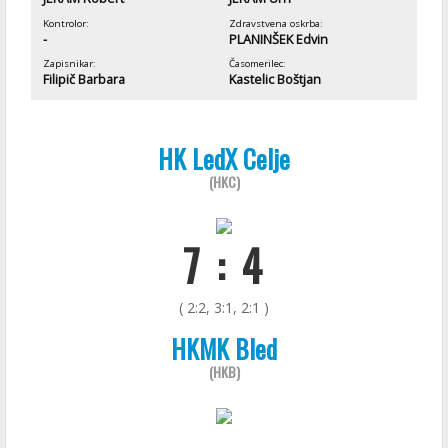
Kontrolor:
Zdravstvena oskrba:
-
PLANINŠEK Edvin
Zapisnikar:
Časomerilec:
Filipič Barbara
Kastelic Boštjan
HK LedX Celje
(HKC)
7 : 4
( 2:2, 3:1, 2:1 )
HKMK Bled
(HKB)