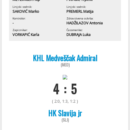
Linjski sodnik:
Linjski sodnik:
SAKOVIĆ Marko
PREMERL Matija
Kontrolor:
Zdravstvena oskrba:
-
HADŽILAZOV Antonia
Zapisnikar:
Časomerilec:
VORKAPIĆ Karla
DUBRAJA Luka
KHL Medveščak Admiral
(MED)
4 : 5
( 2:0, 1:3, 1:2 )
HK Slavija jr
(SLJ)