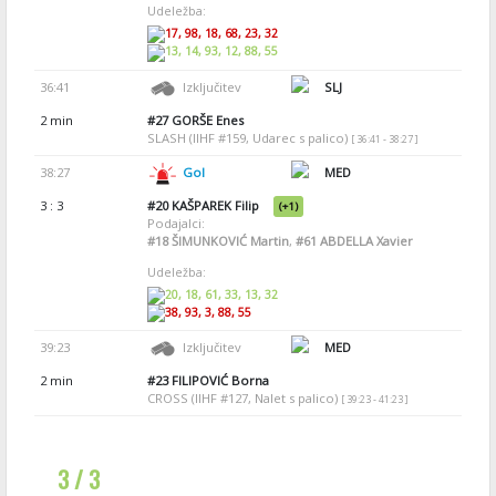
Udeležba:
17, 98, 18, 68, 23, 32
13, 14, 93, 12, 88, 55
36:41
Izključitev
SLJ
2 min
#27
GORŠE Enes
SLASH (IIHF #159, Udarec s palico)
[ 36:41 - 38:27 ]
38:27
Gol
MED
3 : 3
#20
KAŠPAREK Filip
(+1)
Podajalci:
#18
ŠIMUNKOVIĆ Martin
,
#61
ABDELLA Xavier
Udeležba:
20, 18, 61, 33, 13, 32
38, 93, 3, 88, 55
39:23
Izključitev
MED
2 min
#23
FILIPOVIĆ Borna
CROSS (IIHF #127, Nalet s palico)
[ 39:23 - 41:23 ]
3 / 3