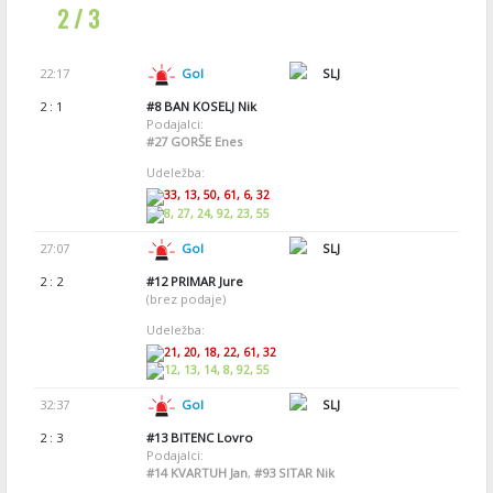
2 / 3
22:17
Gol
SLJ
2 : 1
#8
BAN KOSELJ Nik
Podajalci:
#27
GORŠE Enes
Udeležba:
33, 13, 50, 61, 6, 32
8, 27, 24, 92, 23, 55
27:07
Gol
SLJ
2 : 2
#12
PRIMAR Jure
(brez podaje)
Udeležba:
21, 20, 18, 22, 61, 32
12, 13, 14, 8, 92, 55
32:37
Gol
SLJ
2 : 3
#13
BITENC Lovro
Podajalci:
#14
KVARTUH Jan
,
#93
SITAR Nik