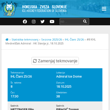
HOKEJSKA ZVEZA SLOVENIJE
ICE HOCKEY FEDERATION OF SLOVENIA
»
Statistika tekmovanj
»
Sezona 2025/26
»
IHL Člani 25/26
»
#8 KHL
Medveščak Admiral : HK Slavija jr, 18.10.2025
Zamenjaj tekmovanje
Tekmovanje:
Lokacija:
IHL Člani 25/26
Admiral Ice Dome
Št. tekme:
Datum:
8
18.10.2025
Čas:
Gledalcev:
17:30
38
Sodnik:
Sodnik:
METZINGER Filip
PIRAGIĆ Trpimir