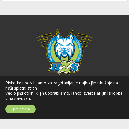
Hokejska zveza Slovenije
Piškotke uporabljamo za zagotavljanje najboljše izkušnje na
naši spletni strani.
Hokejska zveza Slovenije (HZS) je krovna športna organizacija na področju
Več o piškotkih, ki jih uporabljamo, lahko izveste ali jih izklopite
hokeja v Sloveniji. Organizira tekmovanja v različnih domačih in
v
nastavitvah
.
mednarodnih hokejskih ligah in pokalih; pod njenim okriljem delujejo tudi
slovenske hokejske reprezentance.
Sprejemam
Celovška cesta 25
SI-1000 Ljubljana
Tel: +386 51 270 500