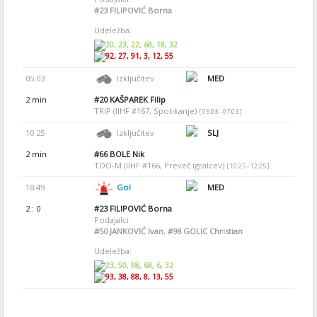
#23
FILIPOVIĆ Borna
Udeležba:
20, 23, 22, 68, 18, 32
92, 27, 91, 3, 12, 55
05:03
Izključitev
MED
2 min
#20
KAŠPAREK Filip
TRIP (IIHF #167, Spotikanje)
[ 05:03 - 07:03 ]
10:25
Izključitev
SLJ
2 min
#66
BOLE Nik
TOO-M (IIHF #166, Preveč igralcev)
[ 10:25 - 12:25 ]
18:49
Gol
MED
2 : 0
#23
FILIPOVIĆ Borna
Podajalci:
#50
JANKOVIĆ Ivan
,
#98
GOLIC Christian
Udeležba:
23, 50, 98, 68, 6, 32
93, 38, 88, 8, 13, 55