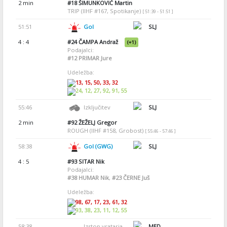
2 min
#18
ŠIMUNKOVIĆ Martin
TRIP (IIHF #167, Spotikanje)
[ 51:39 - 51:51 ]
51:51
Gol
SLJ
4 : 4
#24
ČAMPA Andraž
(+1)
Podajalci:
#12
PRIMAR Jure
Udeležba:
13, 15, 50, 33, 32
24, 12, 27, 92, 91, 55
55:46
Izključitev
SLJ
2 min
#92
ŽEŽELJ Gregor
ROUGH (IIHF #158, Grobost)
[ 55:46 - 57:46 ]
58:38
Gol (GWG)
SLJ
4 : 5
#93
SITAR Nik
Podajalci:
#38
HUMAR Nik
,
#23
ČERNE Juš
Udeležba:
98, 67, 17, 23, 61, 32
93, 38, 23, 11, 12, 55
58:38
Izstop vratarja
MED