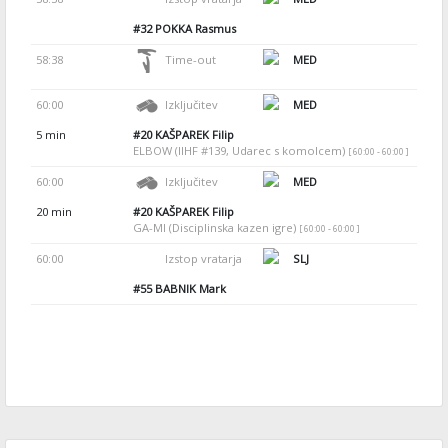
#32
POKKA Rasmus
58:38
Time-out
MED
60:00
Izključitev
MED
5 min
#20
KAŠPAREK Filip
ELBOW (IIHF #139, Udarec s komolcem)
[ 60:00 - 60:00 ]
60:00
Izključitev
MED
20 min
#20
KAŠPAREK Filip
GA-MI (Disciplinska kazen igre)
[ 60:00 - 60:00 ]
60:00
Izstop vratarja
SLJ
#55
BABNIK Mark