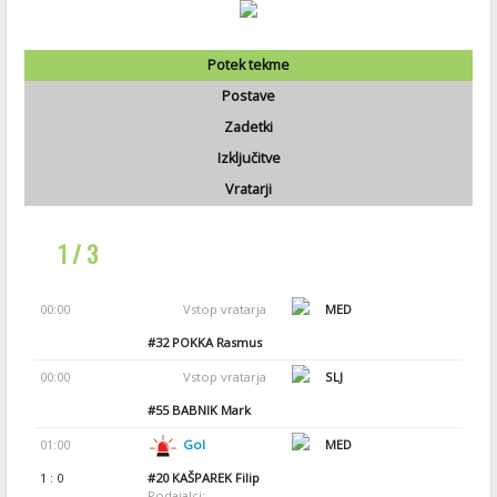
Potek tekme
Postave
Zadetki
Izključitve
Vratarji
1 / 3
00:00
Vstop vratarja
MED
#32
POKKA Rasmus
00:00
Vstop vratarja
SLJ
#55
BABNIK Mark
01:00
Gol
MED
1 : 0
#20
KAŠPAREK Filip
Podajalci: