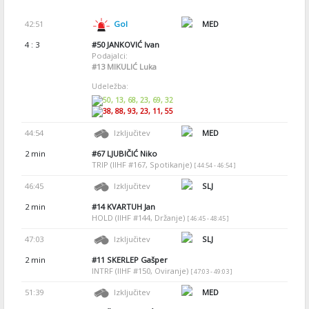
42:51
Gol
MED
4 : 3
#50
JANKOVIĆ Ivan
Podajalci:
#13
MIKULIĆ Luka
Udeležba:
50, 13, 68, 23, 69, 32
38, 88, 93, 23, 11, 55
44:54
Izključitev
MED
2 min
#67
LJUBIČIĆ Niko
TRIP (IIHF #167, Spotikanje)
[ 44:54 - 46:54 ]
46:45
Izključitev
SLJ
2 min
#14
KVARTUH Jan
HOLD (IIHF #144, Držanje)
[ 46:45 - 48:45 ]
47:03
Izključitev
SLJ
2 min
#11
SKERLEP Gašper
INTRF (IIHF #150, Oviranje)
[ 47:03 - 49:03 ]
51:39
Izključitev
MED