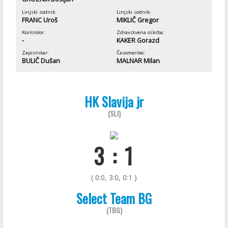
Linjski sodnik:
Linjski sodnik:
FRANC Uroš
MIKLIČ Gregor
Kontrolor:
Zdravstvena oskrba:
-
KAKER Gorazd
Zapisnikar:
Časomerilec:
BULIČ Dušan
MALNAR Milan
HK Slavija jr
(SLJ)
3 : 1
( 0:0, 3:0, 0:1 )
Select Team BG
(TBG)