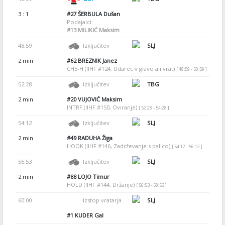
3 : 1
#27
ŠERBULA Dušan
Podajalci:
#13
MILIKIĆ Maksim
48:59
Izključitev
SLJ
2 min
#62
BREZNIK Janez
CHE-H (IIHF #124, Udarec v glavo ali vrat)
[ 48:59 - 50:59 ]
52:28
Izključitev
TBG
2 min
#20
VUJOVIĆ Maksim
INTRF (IIHF #150, Oviranje)
[ 52:28 - 54:28 ]
54:12
Izključitev
SLJ
2 min
#49
RADUHA Žiga
HOOK (IIHF #146, Zadrževanje s palico)
[ 54:12 - 56:12 ]
56:53
Izključitev
SLJ
2 min
#88
LOJO Timur
HOLD (IIHF #144, Držanje)
[ 56:53 - 58:53 ]
60:00
Izstop vratarja
SLJ
#1
KUDER Gal