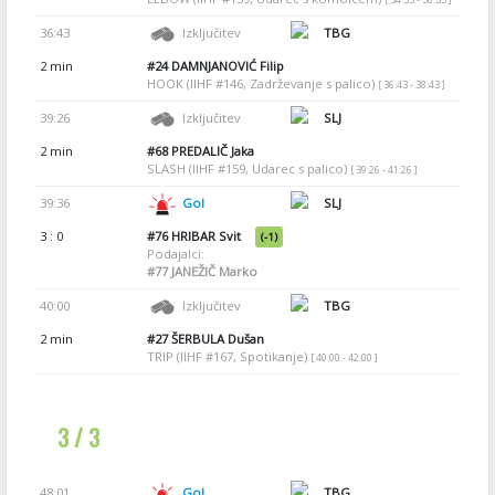
36:43
Izključitev
TBG
2 min
#24
DAMNJANOVIĆ Filip
HOOK (IIHF #146, Zadrževanje s palico)
[ 36:43 - 38:43 ]
39:26
Izključitev
SLJ
2 min
#68
PREDALIČ Jaka
SLASH (IIHF #159, Udarec s palico)
[ 39:26 - 41:26 ]
39:36
Gol
SLJ
3 : 0
#76
HRIBAR Svit
(-1)
Podajalci:
#77
JANEŽIČ Marko
40:00
Izključitev
TBG
2 min
#27
ŠERBULA Dušan
TRIP (IIHF #167, Spotikanje)
[ 40:00 - 42:00 ]
3 / 3
48:01
Gol
TBG