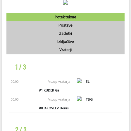
Potek tekme
Postave
Zadetki
Izključitve
Vratarji
1 / 3
00:00
Vstop vratarja
SLJ
#1
KUDER Gal
00:00
Vstop vratarja
TBG
#8
IAKOVLEV Denis
2 / 3