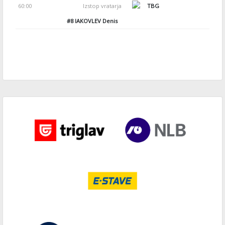
60:00
Izstop vratarja
TBG
#8
IAKOVLEV Denis