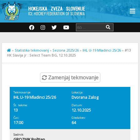
HOKEJSKA ZVEZA SLOVENIJE
ICE HOCKEY FEDERATION OF SLOVENIA
»
Statistika tekmovanj
»
Sezona 2025/26
»
IHL U-19 Mladinci 25/26
»
#13
HK Slavija jr : Select Team BG, 12.10.2025
Zamenjaj tekmovanje
Tekmovanje:
Lokacija:
IHL U-19 Mladinci 25/26
Dvorana Zalog
Št. tekme:
Datum:
13
12.10.2025
Čas:
Gledalcev:
17:00
64
Sodnik:
GROZNIK Boštjan