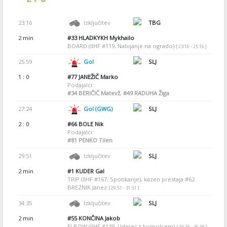
23:16
Izključitev
TBG
2 min
#33
HLADKYKH Mykhailo
BOARD (IIHF #119, Nabijanje na ogrado)
[ 23:16 - 25:16 ]
25:59
Gol
SLJ
1 : 0
#77
JANEŽIČ Marko
Podajalci:
#34
BERIČIČ Matevž
,
#49
RADUHA Žiga
27:24
Gol (GWG)
SLJ
2 : 0
#66
BOLE Nik
Podajalci:
#81
PENKO Tilen
29:51
Izključitev
SLJ
2 min
#1
KUDER Gal
TRIP (IIHF #167, Spotikanje), kazen prestaja #62
BREZNIK Janez
[ 29:51 - 31:51 ]
34:35
Izključitev
SLJ
2 min
#55
KONČINA Jakob
ELBOW (IIHF #139, Udarec s komolcem)
[ 34:35 - 36:35 ]